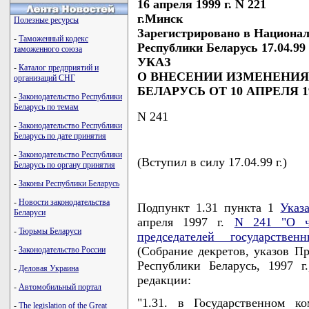
16 апреля 1999 г. N 221
г.Минск
Полезные ресурсы
Зарегистрировано в Национал
-
Таможенный кодекс
Республики Беларусь 17.04.99 
таможенного союза
УКАЗ
-
Каталог предприятий и
О ВНЕСЕНИИ ИЗМЕНЕНИЯ
организаций СНГ
БЕЛАРУСЬ ОТ 10 АПРЕЛЯ 19
-
Законодательство Республики
Беларусь по темам
N 241
-
Законодательство Республики
Беларусь по дате принятия
-
Законодательство Республики
(Вступил в силу 17.04.99 г.)
Беларусь по органу принятия
-
Законы Республики Беларусь
-
Новости законодательства
Подпункт 1.31 пункта 1
Указ
Беларуси
апреля 1997 г.
N 241 "О чи
-
Тюрьмы Беларуси
председателей государстве
(Собрание декретов, указов П
-
Законодательство России
Республики Беларусь, 1997 г
-
Деловая Украина
редакции:
-
Автомобильный портал
"1.31. в Государственном к
-
The legislation of the Great