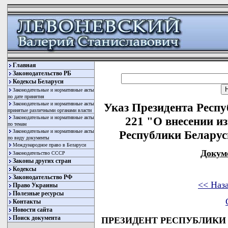
Главная
Законодательство РБ
Кодексы Беларуси
Законодательные и нормативные акты
по дате принятия
Законодательные и нормативные акты
Указ Президента Респу
принятые различными органами власти
Законодательные и нормативные акты
221 "О внесении и
по темам
Законодательные и нормативные акты
Республики Беларусь
по виду документы
Международное право в Беларуси
Докум
Законодательство СССР
Законы других стран
Кодексы
Законодательство РФ
<< Наз
Право Украины
Полезные ресурсы
Контакты
Новости сайта
Поиск документа
ПРЕЗИДЕНТ РЕСПУБЛИКИ