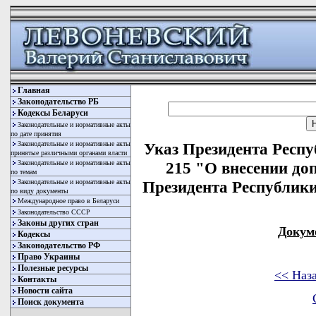
Главная
Законодательство РБ
Кодексы Беларуси
Законодательные и нормативные акты
по дате принятия
Законодательные и нормативные акты
Указ Президента Респу
принятые различными органами власти
Законодательные и нормативные акты
215 "О внесении до
по темам
Законодательные и нормативные акты
Президента Республики 
по виду документы
Международное право в Беларуси
Законодательство СССР
Законы других стран
Докум
Кодексы
Законодательство РФ
Право Украины
Полезные ресурсы
<< Наз
Контакты
Новости сайта
Поиск документа