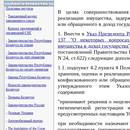
Полезные ресурсы
В целях совершенствования
-
Таможенный кодекс
реализации имущества, задерж
таможенного союза
или обращенного в доход гос
-
Каталог предприятий и
организаций СНГ
1. Внести в
Указ Президента Р
137 "О некоторых вопроса
-
Законодательство Республики
Беларусь по темам
имущества в доход государства
постановлений Правительства Ре
-
Законодательство Республики
Беларусь по дате принятия
N 24, ст.622) следующие допол
-
Законодательство Республики
1.1. подпункт 4.2 пункта 4 По
Беларусь по органу принятия
хранения, оценки и реализации
-
Законы Республики Беларусь
конфискованного или обращенн
-
Новости законодательства
утвержденного этим Указ
Беларуси
содержания:
-
Тюрьмы Беларуси
"принимают решения о нецелес
-
Законодательство России
гигиенической регистрации 
-
Деловая Украина
предусмотренных настоящим У
-
Автомобильный портал
при необходимости назначают
-
The legislation of the Great
государственная гигиеническ