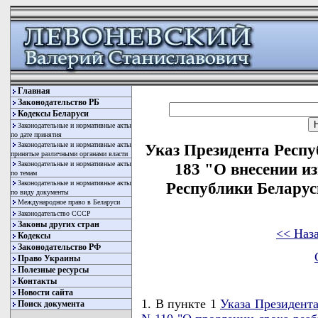
Главная
Законодательство РБ
Кодексы Беларуси
Законодательные и нормативные акты
по дате принятия
Законодательные и нормативные акты
Указ Президента Респу
принятые различными органами власти
Законодательные и нормативные акты
183 "О внесении и
по темам
Законодательные и нормативные акты
Республики Беларусь
по виду документы
Международное право в Беларуси
Законодательство СССР
Законы других стран
<< Наз
Кодексы
Законодательство РФ
Право Украины
Полезные ресурсы
Контакты
Новости сайта
1. В пункте 1
Указа Президента
Поиск документа