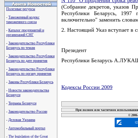
N 110 "О продлении срока реа
(Собрание декретов, указов П
Полезные ресурсы
Республики Беларусь, 1997 
-
Таможенный кодекс
включительно" заменить словам
таможенного союза
2. Настоящий Указ вступает в с
-
Каталог предприятий и
организаций СНГ
-
Законодательство Республики
Беларусь по темам
Президент
-
Законодательство Республики
Республики Беларусь А.ЛУК
Беларусь по дате принятия
-
Законодательство Республики
Беларусь по органу принятия
-
Законы Республики Беларусь
Кодексы России 2009
-
Новости законодательства
Беларуси
карта новых документов
-
Тюрьмы Беларуси
При полном или частичном использовании 
-
Законодательство России
© 2006
-
Деловая Украина
-
Автомобильный портал
-
The legislation of the Great