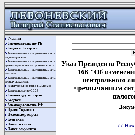
Главная
Законодательство РБ
Кодексы Беларуси
Законодательные и нормативные акты
по дате принятия
Законодательные и нормативные акты
Указ Президента Респу
принятые различными органами власти
Законодательные и нормативные акты
166 "Об изменени
по темам
Законодательные и нормативные акты
центрального а
по виду документы
Международное право в Беларуси
чрезвычайным сит
Законодательство СССР
налого
Законы других стран
Кодексы
Законодательство РФ
Докум
Право Украины
Полезные ресурсы
Контакты
Новости сайта
<< Наз
Поиск документа