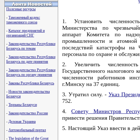
Полезные ресурсы
-
Таможенный кодекс
1. Установить численност
таможенного союза
Министерства по чрезвычай
-
Каталог предприятий и
аппарат Комитета по надз
организаций СНГ
промышленности и атомной 
-
Законодательство Республики
последствий катастрофы на 
Беларусь по темам
персонала по охране и обслужи
-
Законодательство Республики
Беларусь по дате принятия
2. Увеличить численность
-
Законодательство Республики
Государственного налогового к
Беларусь по органу принятия
численности работников инс
-
Законы Республики Беларусь
г.Минску на 37 единиц.
-
Новости законодательства
3. Утратил силу. -
Указ Презид
Беларуси
752.
-
Тюрьмы Беларуси
4.
Совету Министров Респу
-
Законодательство России
привести решения Правительств
-
Деловая Украина
5. Настоящий Указ ввести в дей
-
Автомобильный портал
-
The legislation of the Great