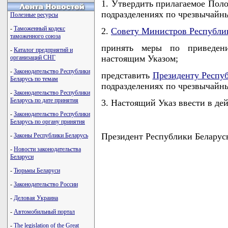
1. Утвердить прилагаемое Пол
подразделениях по чрезвычайн
Полезные ресурсы
-
Таможенный кодекс
2.
Совету Министров Республи
таможенного союза
принять меры по приведени
-
Каталог предприятий и
настоящим Указом;
организаций СНГ
-
Законодательство Республики
представить
Президенту Респу
Беларусь по темам
подразделениях по чрезвычайн
-
Законодательство Республики
Беларусь по дате принятия
3. Настоящий Указ ввести в дей
-
Законодательство Республики
Беларусь по органу принятия
Президент Республики Беларус
-
Законы Республики Беларусь
-
Новости законодательства
Беларуси
-
Тюрьмы Беларуси
                                    
-
Законодательство России
                                    
                                    
-
Деловая Украина
                                    
-
Автомобильный портал
-
The legislation of the Great