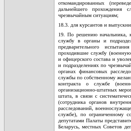
откомандированных (переве
дальнейшего прохождения 
чрезвычайным ситуациям;
18.3. для курсантов и выпуск
19. По решению начальника, 
службу в органы и подразде
предварительного испытани
проходившие службу (военную
и офицерского состава и уволе
и подразделениях по чрезвыча
органах финансовых расследо
службы по собственному желан
контракта о службе (воен
организационно-штатных меро
штата, в связи с систематич
(сотрудника органов внутрен
расследований, военнослужаще
службе), по ограниченному с
депутатами Палаты представит
Беларусь, местных Советов деп