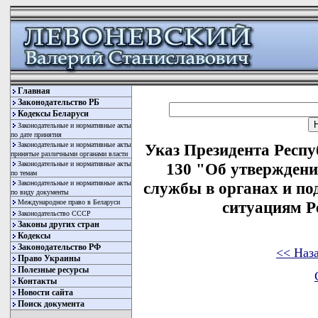
Главная
Законодательство РБ
Кодексы Беларуси
Законодательные и нормативные акты
по дате принятия
Законодательные и нормативные акты
Указ Президента Респу
принятые различными органами власти
Законодательные и нормативные акты
130 "Об утвержден
по темам
Законодательные и нормативные акты
службы в органах и п
по виду документы
Международное право в Беларуси
ситуациям Р
Законодательство СССР
Законы других стран
Кодексы
Законодательство РФ
<< Наз
Право Украины
Полезные ресурсы
Контакты
Новости сайта
Поиск документа