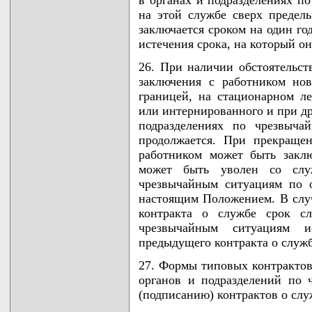
в органах и подразделениях п
на этой службе сверх предель
заключается сроком на один го
истечения срока, на который он
26. При наличии обстоятельс
заключения с работником нов
границей, на стационарном л
или интернированного и при др
подразделениях по чрезвыча
продолжается. При прекращен
работником может быть закл
может быть уволен со слу
чрезвычайным ситуациям по 
настоящим Положением. В случ
контракта о службе срок с
чрезвычайным ситуациям и
предыдущего контракта о служб
27. Формы типовых контрактов 
органов и подразделений по
(подписанию) контрактов о сл