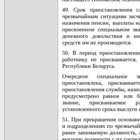
49. Срок приостановления с
чрезвычайным ситуациям засч
назначения пенсии, выплаты на
присвоенном специальном зв
денежного довольствия и ин
средств им не производится.
50. В период приостановлени
работнику не присваивается,
Республики Беларусь.
Очередное специальное з
приостановлена, присваивае
приостановления службы, назна
предусмотрено равное или б
звание, присваиваемое р
установленного срока выслуги
51. При прекращении основани
и подразделениях по чрезвыча
ранее занимаемую должность, а
высшую должности с их согласи