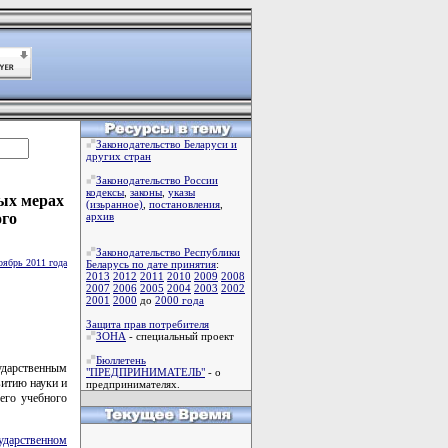
Законодательство Беларуси и
других стран
Законодательство России
кодексы
,
законы
,
указы
рых мерах
(изьранное)
,
постановления
,
ого
архив
Законодательство Республики
оябрь 2011 года
Беларусь по дате принятия
:
2013
2012
2011
2010
2009
2008
2007
2006
2005
2004
2003
2002
2001
2000
до
2000 года
Защита прав потребителя
ЗОНА
- специальный проект
Бюллетень
ударственным
"ПРЕДПРИНИМАТЕЛЬ"
- о
витию науки и
предпринимателях.
его учебного
ударственном