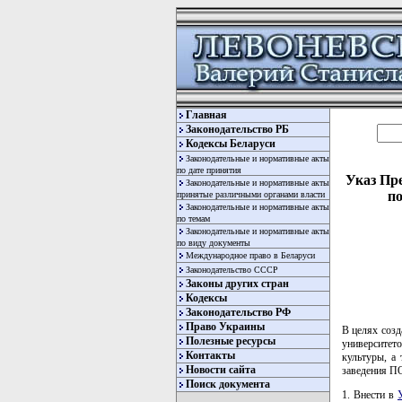
Главная
Законодательство РБ
Кодексы Беларуси
Законодательные и нормативные акты
по дате принятия
Указ Пре
Законодательные и нормативные акты
по
принятые различными органами власти
Законодательные и нормативные акты
по темам
Законодательные и нормативные акты
по виду документы
Международное право в Беларуси
Законодательство СССР
Законы других стран
Кодексы
Законодательство РФ
Право Украины
В целях соз
Полезные ресурсы
университето
Контакты
культуры, а
Новости сайта
заведения
Поиск документа
1. Внести в