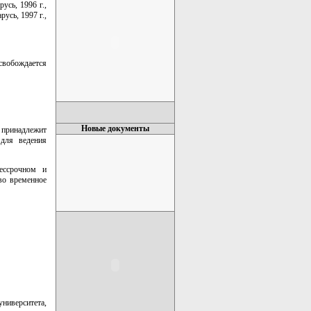
усь, 1996 г.,
усь, 1997 г.,
освобождается
Новые документы
 принадлежит
 для ведения
бессрочном и
во временное
университета,