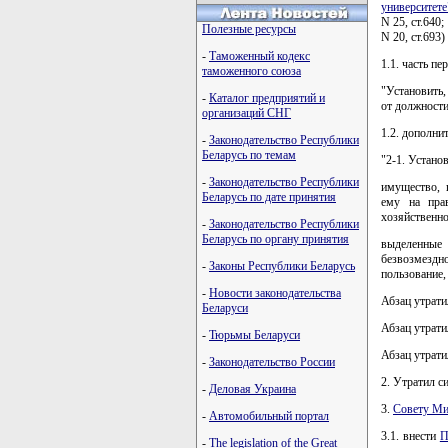
университете
N 25, ст.640
Полезные ресурсы
N 20, ст.693
-
Таможенный кодекс
1.1. часть п
таможенного союза
"Установить,
-
Каталог предприятий и
от должност
организаций СНГ
1.2. дополни
-
Законодательство Республики
Беларусь по темам
"2-1. Установ
-
Законодательство Республики
имущество, 
Беларусь по дате принятия
ему на прав
хозяйственно
-
Законодательство Республики
Беларусь по органу принятия
выделенные 
безвозмездн
-
Законы Республики Беларусь
пользование,
-
Новости законодательства
Абзац утрати
Беларуси
Абзац утрати
-
Тюрьмы Беларуси
Абзац утрати
-
Законодательство России
2. Утратил с
-
Деловая Украина
3.
Совету Ми
-
Автомобильный портал
3.1. внести
П
-
The legislation of the Great