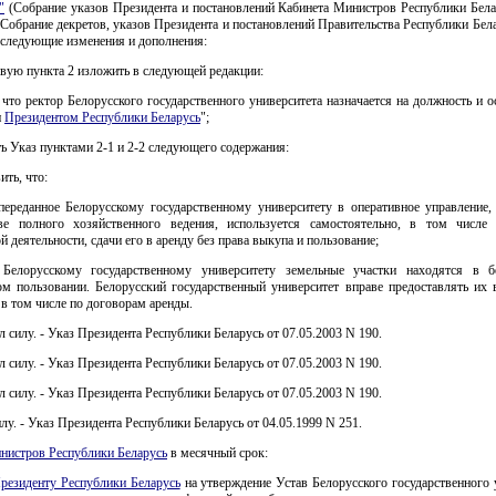
"
(Собрание указов Президента и постановлений Кабинета Министров Республики Белар
; Собрание декретов, указов Президента и постановлений Правительства Республики Белар
) следующие изменения и дополнения:
ервую пункта 2 изложить в следующей редакции:
 что ректор Белорусского государственного университета назначается на должность и 
и
Президентом Республики Беларусь
";
ть Указ пунктами 2-1 и 2-2 следующего содержания:
ить, что:
переданное Белорусскому государственному университету в оперативное управление,
е полного хозяйственного ведения, используется самостоятельно, в том числе
й деятельности, сдачи его в аренду без права выкупа и пользование;
Белорусскому государственному университету земельные участки находятся в 
ом пользовании. Белорусский государственный университет вправе предоставлять их 
 в том числе по договорам аренды.
л силу. - Указ Президента Республики Беларусь от 07.05.2003 N 190.
л силу. - Указ Президента Республики Беларусь от 07.05.2003 N 190.
л силу. - Указ Президента Республики Беларусь от 07.05.2003 N 190.
илу. - Указ Президента Республики Беларусь от 04.05.1999 N 251.
нистров Республики Беларусь
в месячный срок:
резиденту Республики Беларусь
на утверждение Устав Белорусского государственного 