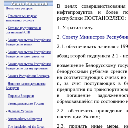
В целях совершенствования 
Полезные ресурсы
нефтепродуктов и более по
-
Таможенный кодекс
республики ПОСТАНОВЛЯЮ:
таможенного союза
1. Утратил силу.
-
Каталог предприятий и
организаций СНГ
2.
Совету Министров Республи
-
Законодательство Республики
Беларусь по темам
2.1. обеспечивать начиная с 199
-
Законодательство Республики
абзац второй подпункта 2.1 - не
Беларусь по дате принятия
-
Законодательство Республики
возмещение Белорусскому госу
Беларусь по органу принятия
белорусскими рублями средств
-
Законы Республики Беларусь
на соответствующих счетах во
г., за счет поступающих в б
-
Новости законодательства
Беларуси
предприятия по транспортировк
в погашение задолженнос
-
Тюрьмы Беларуси
образовавшейся по состоянию на
-
Законодательство России
2.2. обеспечить приведение а
-
Деловая Украина
настоящим Указом;
-
Автомобильный портал
2.3. принять иные меры, н
-
The legislation of the Great