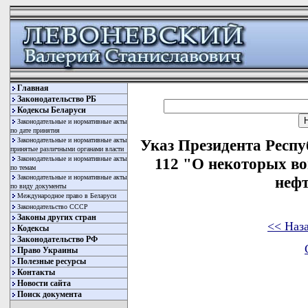
Главная
Законодательство РБ
Кодексы Беларуси
Законодательные и нормативные акты
по дате принятия
Законодательные и нормативные акты
Указ Президента Респу
принятые различными органами власти
Законодательные и нормативные акты
112 "О некоторых в
по темам
Законодательные и нормативные акты
нефт
по виду документы
Международное право в Беларуси
Законодательство СССР
Законы других стран
<< Наз
Кодексы
Законодательство РФ
Право Украины
Полезные ресурсы
Контакты
Новости сайта
Поиск документа