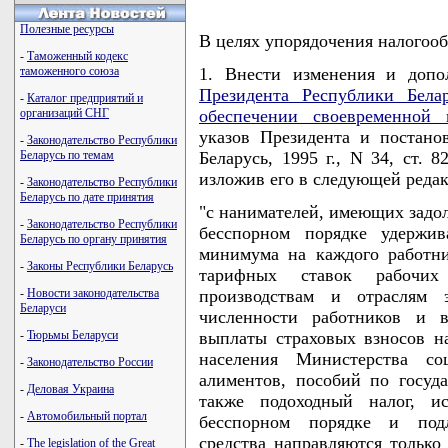
Полезные ресурсы
В целях упорядочения налог
-
Таможенный кодекс
таможенного союза
1. Внести изменения и доп
Президента Республики Белар
-
Каталог предприятий и
организаций СНГ
обеспечении своевременной 
указов Президента и постан
-
Законодательство Республики
Беларусь по темам
Беларусь, 1995 г., N 34, ст. 82
изложив его в следующей реда
-
Законодательство Республики
Беларусь по дате принятия
"с нанимателей, имеющих задол
-
Законодательство Республики
бесспорном порядке удержи
Беларусь по органу принятия
минимума на каждого работн
-
Законы Республики Беларусь
тарифных ставок рабочих
-
Новости законодательства
производствам и отраслям 
Беларуси
численности работников и в
-
Тюрьмы Беларуси
выплаты страховых взносов 
населения Министерства со
-
Законодательство России
алиментов, пособий по госуд
-
Деловая Украина
также подоходный налог, и
-
Автомобильный портал
бесспорном порядке и под
средства направляются только
-
The legislation of the Great