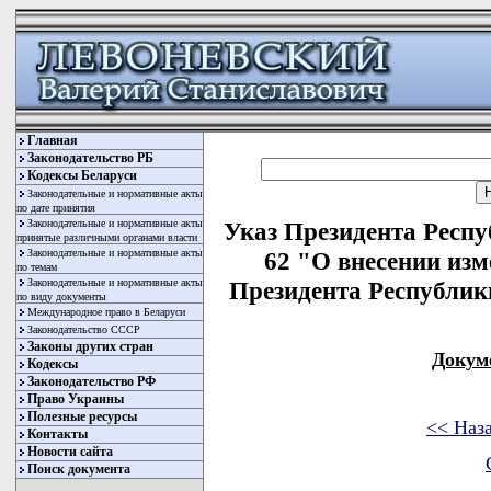
Главная
Законодательство РБ
Кодексы Беларуси
Законодательные и нормативные акты
по дате принятия
Законодательные и нормативные акты
Указ Президента Респу
принятые различными органами власти
Законодательные и нормативные акты
62 "О внесении изм
по темам
Законодательные и нормативные акты
Президента Республики
по виду документы
Международное право в Беларуси
Законодательство СССР
Законы других стран
Докум
Кодексы
Законодательство РФ
Право Украины
Полезные ресурсы
<< Наз
Контакты
Новости сайта
Поиск документа