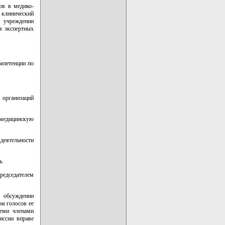
ов в медико-
 клинический
м учреждении
я экспертных
мпетенции по
 организаций
 медицинскую
еятельности
ь.
редседателем
обсуждении
м голосов ее
семи членами
иссии вправе