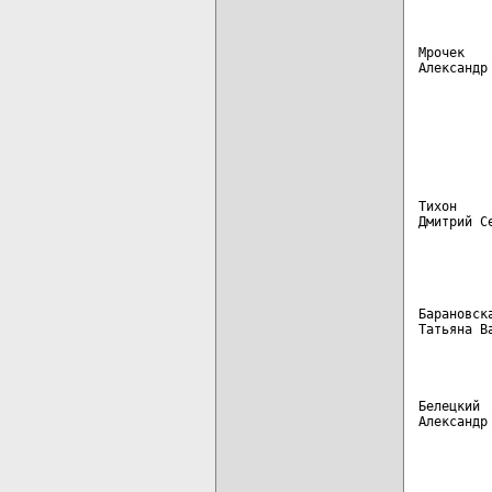
Мрочек   
Александр
         
         
         
         
         
Тихон    
Дмитрий С
         
         
Барановск
Татьяна В
         
Белецкий 
Александр
         