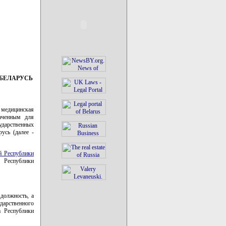
БЕЛАРУСЬ
 медицинская
аченным для
ударственных
усь (далее -
й Республики
а Республики
должность, а
дарственного
а Республики