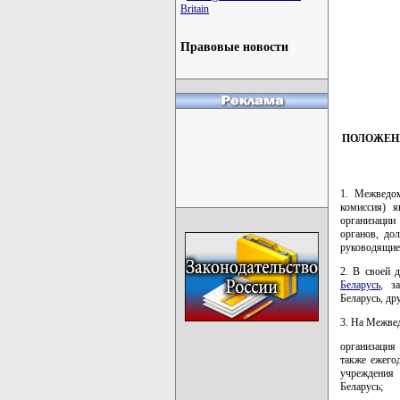
Britain
Правовые новости
         
         
         
         
ПОЛОЖЕН
1. Межведом
комиссия) 
организации
органов, до
руководящие
2. В своей 
Беларусь
, з
Беларусь, др
3. На Межве
организация
также ежего
учреждения 
Беларусь;