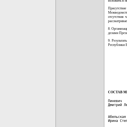
изложить в п
Присутстви
Межведомств
отсутствия 
рассматрива
8. Организа
делами Прези
9. Результа
Республики 
         
         
         
         
СОСТАВ М
Пиневич  
Абельская
Ирина Сте
         