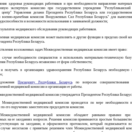
ояния здоровья руководящих работников и при необходимости направление материал
онную экспертную комиссию при государственном учреждении "Республиканский
 центр" Управления делами Президента Республики Беларусь или государственно
я военно-врачебная комиссия Вооруженных Сил Республики Беларусь" для вынесени
удоспособности и возможности использования в занимаемой должности;
зультатов медицинского обследования руководящих работников.
енная медицинская комиссия может выполнять и другие функции в пределах своей ко
зидента Республики Беларусь.
ествления возложенных задач Межведомственная медицинская комиссия имеет право:
в случае необходимости специалистов и использовать материально-техническую базу
ния Республики Беларусь независимо от форм собственности;
 и получать в организациях здравоохранения Республики Беларусь необходимую
ю;
едложения
Президенту Республики Беларусь
по вопросам совершенствования д
енной медицинской комиссии и организации ее работы.
ежведомственной медицинской комиссии утверждается Президентом Республики Беларус
я Межведомственной медицинской комиссии проводятся по мере необходимости п
 по его поручению заместителем председателя комиссии.
Межведомственной медицинской комиссии обладают равными правами при 
емых на ее заседаниях вопросов. Решения комиссии принимаются простым большинство
сутствующих на заседании, и оформляются протоколом, который подписывается в
 случае несогласия с принятым решением член Межведомственной медицинской ком