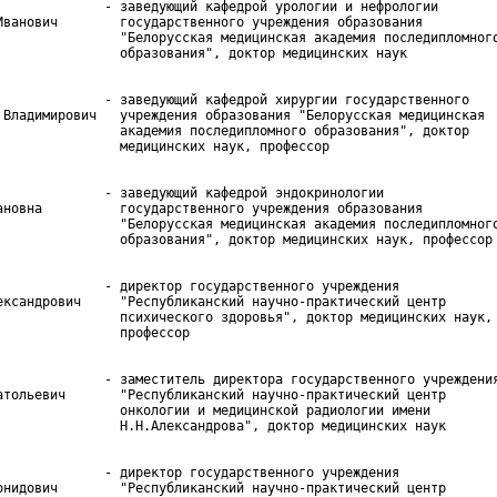
              - заведующий кафедрой урологии и нефрологии

Иванович        государственного учреждения образования

                "Белорусская медицинская академия последипломного
              - заведующий кафедрой хирургии государственного

 Владимирович   учреждения образования "Белорусская медицинская

                академия последипломного образования", доктор

              - заведующий кафедрой эндокринологии

ановна          государственного учреждения образования

                "Белорусская медицинская академия последипломного
              - директор государственного учреждения

ександрович     "Республиканский научно-практический центр

                психического здоровья", доктор медицинских наук,

              - заместитель директора государственного учреждения
атольевич       "Республиканский научно-практический центр

                онкологии и медицинской радиологии имени

              - директор государственного учреждения

онидович        "Республиканский научно-практический центр
