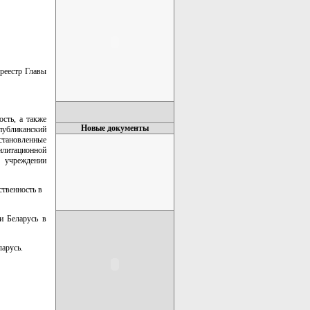
реестр Главы
сть, а также
Новые документы
публиканский
становленные
литационной
 учреждении
ственность в
и Беларусь в
арусь.