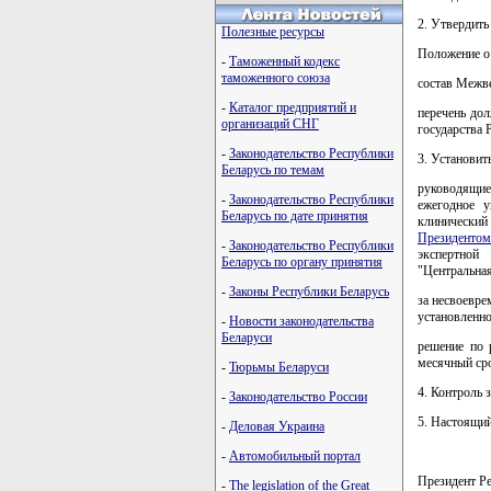
2. Утвердить
Полезные ресурсы
Положение о
-
Таможенный кодекс
таможенного союза
состав Межв
-
Каталог предприятий и
перечень до
организаций СНГ
государства
-
Законодательство Республики
3. Установить
Беларусь по темам
руководящие
-
Законодательство Республики
ежегодное у
Беларусь по дате принятия
клинический
Президенто
-
Законодательство Республики
экспертной
Беларусь по органу принятия
"Центральна
-
Законы Республики Беларусь
за несвоевре
установленн
-
Новости законодательства
Беларуси
решение по 
месячный ср
-
Тюрьмы Беларуси
4. Контроль 
-
Законодательство России
5. Настоящий
-
Деловая Украина
-
Автомобильный портал
Президент Р
-
The legislation of the Great