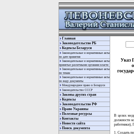
Главная
Законодательство РБ
Кодексы Беларуси
Законодательные и нормативные акты
по дате принятия
Указ 
Законодательные и нормативные акты
принятые различными органами власти
Законодательные и нормативные акты
госуда
по темам
Законодательные и нормативные акты
по виду документы
Международное право в Беларуси
Законодательство СССР
Законы других стран
Кодексы
Законодательство РФ
Право Украины
Полезные ресурсы
В целях мед
Контакты
должности к
Новости сайта
работники)
Поиск документа
1. Создать 