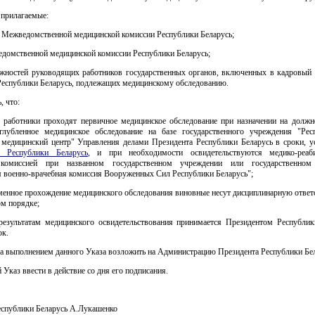
 прилагаемые:
 Межведомственной медицинской комиссии Республики Беларусь;
едомственной медицинской комиссии Республики Беларусь;
лжностей руководящих работников государственных органов, включенных в кадровый 
 Республики Беларусь, подлежащих медицинскому обследованию.
, что:
 работники проходят первичное медицинское обследование при назначении на должно
глубленное медицинское обследование на базе государственного учреждения "Рес
 медицинский центр" Управления делами Президента Республики Беларусь в сроки, у
м Республики Беларусь
, и при необходимости освидетельствуются медико-реаби
 комиссией при названном государственном учреждении или государственном
я военно-врачебная комиссия Вооруженных Сил Республики Беларусь";
менное прохождение медицинского обследования виновные несут дисциплинарную ответ
ом порядке;
результатам медицинского освидетельствования принимается Президентом Республик
ок.
за выполнением данного Указа возложить на Администрацию Президента Республики Бел
 Указ ввести в действие со дня его подписания.
еспублики Беларусь А.Лукашенко