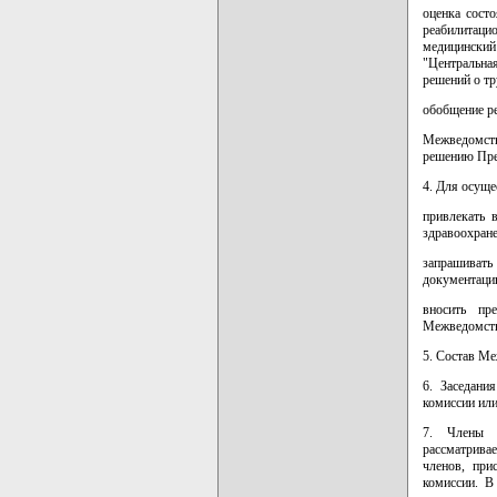
оценка сост
реабилитаци
медицинский
"Центральна
решений о тр
обобщение ре
Межведомств
решению Пре
4. Для осущ
привлекать 
здравоохране
запрашивать
документаци
вносить пр
Межведомств
5. Состав М
6. Заседани
комиссии или
7. Члены 
рассматрива
членов, при
комиссии. В