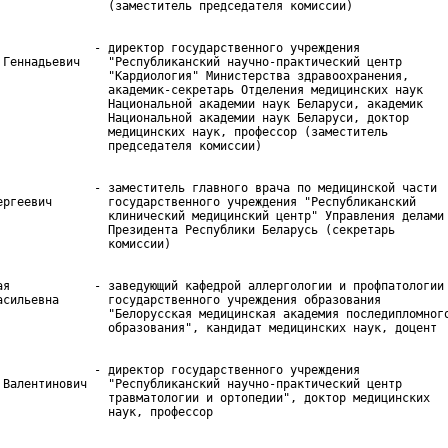
              - директор государственного учреждения

 Геннадьевич    "Республиканский научно-практический центр

                "Кардиология" Министерства здравоохранения,

                академик-секретарь Отделения медицинских наук

                Национальной академии наук Беларуси, академик

                Национальной академии наук Беларуси, доктор

                медицинских наук, профессор (заместитель

              - заместитель главного врача по медицинской части

ергеевич        государственного учреждения "Республиканский

                клинический медицинский центр" Управления делами

                Президента Республики Беларусь (секретарь

ая            - заведующий кафедрой аллергологии и профпатологии

асильевна       государственного учреждения образования

                "Белорусская медицинская академия последипломного
              - директор государственного учреждения

 Валентинович   "Республиканский научно-практический центр

                травматологии и ортопедии", доктор медицинских
