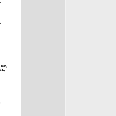




НОВ,
СЬ,
ь