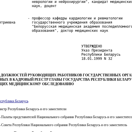
                неврологии и нейрохирургии", кандидат медицинских
              - профессор кафедры кардиологии и ревматологии

итриевна        государственного учреждения образования

                "Белорусская медицинская академия последипломного
                образования", доктор медицинских наук
                                        УТВЕРЖДЕНО

                                        Указ Президента

                                        Республики Беларусь

                                        18.01.1999 N 32
 ДОЛЖНОСТЕЙ РУКОВОДЯЩИХ РАБОТНИКОВ ГОСУДАРСТВЕННЫХ ОРГА
ЫХ В КАДРОВЫЙ РЕЕСТР ГЛАВЫ ГОСУДАРСТВА РЕСПУБЛИКИ БЕЛАРУ
ЩИХ МЕДИЦИНСКОМУ ОБСЛЕДОВАНИЮ
еспублики Беларусь
стр Республики Беларусь и его заместители
 Палаты представителей Национального собрания Республики Беларусь и его заместител
 Совета Республики Национального собрания Республики Беларусь и его заместитель