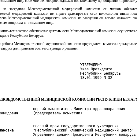
исьменном виде свое мнение, которое подлежит обязательному приобщению к протоколу
е на заседании Межведомственной медицинской комиссии ее членов обязате
енной медицинской комиссии не вправе делегировать свои полномочия иным лиц
члена Межведомственной медицинской комиссии на заседании он вправе изложить св
емым вопросам в письменном виде.
ционно-техническое обеспечение деятельности Межведомственной комиссии осуществляе
дента Республики Беларусь.
ты работы Межведомственной медицинской комиссии председатель комиссии докладывае
Беларусь для принятия соответствующего решения.
                                      УТВЕРЖДЕНО

                                      Указ Президента

                                      Республики Беларусь

                                      18.01.1999 N 32

ЕЖВЕДОМСТВЕННОЙ МЕДИЦИНСКОЙ КОМИССИИ РЕСПУБЛИКИ БЕЛАР
              - первый заместитель Министра здравоохранения

              - главный врач государственного учреждения

пановна         "Республиканский клинический медицинский центр"

                Управления делами Президента Республики Беларусь
