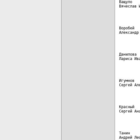
Ващуло   
Вячеслав 
         
Воробей  
Александр
         
Данилова 
Лариса Ив
         
Игумнов  
Сергей Ал
         
Красный  
Сергей Ан
         
Танин    
Андрей Ле