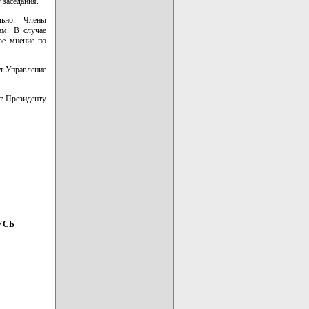
 заседания.
льно. Члены
ам. В случае
ое мнение по
т Управление
т Президенту
УСЬ