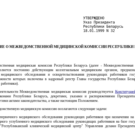
                                        УТВЕРЖДЕНО

                                        Указ Президента

                                        Республики Беларусь

                                        18.01.1999 N 32
ИЕ О МЕЖВЕДОМСТВЕННОЙ МЕДИЦИНСКОЙ КОМИССИИ РЕСПУБЛИКИ 
ственная медицинская комиссия Республики Беларусь (далее - Межведомственная
является постоянно действующим коллегиальным медицинским органом, предназн
 медицинского обследования и освидетельствования руководящих работников гос
лжности которых включены в кадровый реестр Главы государства Республики Белар
 работники).
деятельности Межведомственная медицинская комиссия руководствуется
Конституцие
аконами Республики Беларусь, декретами, указами и распоряжениями Президент
угими актами законодательства, а также настоящим Положением.
домственную медицинскую комиссию возлагаются следующие задачи:
 первичного медицинского обследования руководящих работников при назначении на 
дного углубленного медицинского обследования руководящих работников на базе госу
"Республиканский клинический медицинский центр" Управления делами Президент