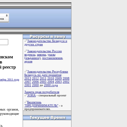
Законодательство Беларуси и
других стран
Законодательство России
кодексы
,
законы
,
указы
инском
(изьранное)
,
постановления
,
в
архив
 реестр
Законодательство Республики
Беларусь по дате принятия
:
2013
2012
2011
2010
2009
2008
оябрь 2011 года
2007
2006
2005
2004
2003
2002
2001
2000
до
2000 года
Защита прав потребителя
ЗОНА
- специальный проект
Бюллетень
"ПРЕДПРИНИМАТЕЛЬ"
- о
предпринимателях.
ных органов,
 руководящие
ь.