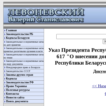
Главная
Законодательство РБ
Кодексы Беларуси
Законодательные и нормативные акты
по дате принятия
Законодательные и нормативные акты
Указ Президента Респу
принятые различными органами власти
Законодательные и нормативные акты
617 "О внесении до
по темам
Законодательные и нормативные акты
Республики Беларусь
по виду документы
Международное право в Беларуси
Докум
Законодательство СССР
Законы других стран
Кодексы
Законодательство РФ
<< Наз
Право Украины
Полезные ресурсы
Контакты
Новости сайта
Поиск документа