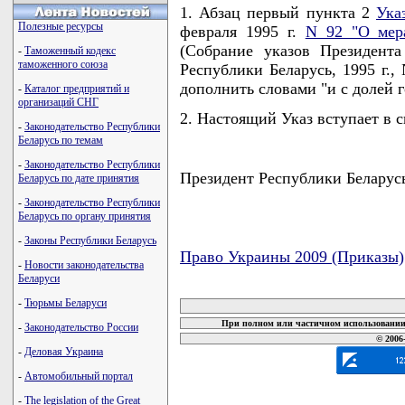
1. Абзац первый пункта 2
Ука
Полезные ресурсы
февраля 1995 г.
N 92 "О мер
(Собрание указов Президент
-
Таможенный кодекс
таможенного союза
Республики Беларусь, 1995 г., 
дополнить словами "и с долей г
-
Каталог предприятий и
организаций СНГ
2. Настоящий Указ вступает в с
-
Законодательство Республики
Беларусь по темам
-
Законодательство Республики
Президент Республики Бела
Беларусь по дате принятия
-
Законодательство Республики
Беларусь по органу принятия
-
Законы Республики Беларусь
Право Украины 2009 (Приказы)
-
Новости законодательства
Беларуси
карта новых документов
-
Тюрьмы Беларуси
При полном или частичном использовании 
-
Законодательство России
© 2006
-
Деловая Украина
-
Автомобильный портал
-
The legislation of the Great