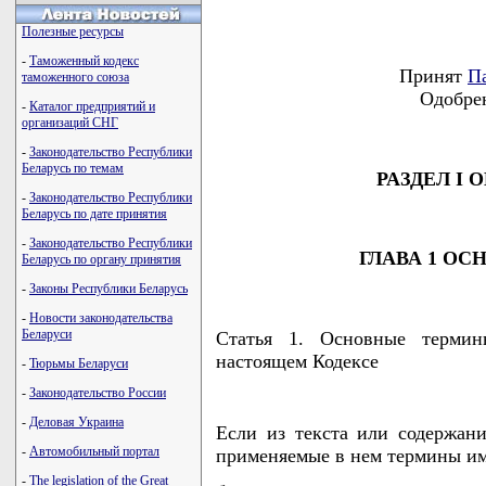
Полезные ресурсы
-
Таможенный кодекс
Принят
П
таможенного союза
Одобрен
-
Каталог предприятий и
организаций СНГ
-
Законодательство Республики
Беларусь по темам
РАЗДЕЛ I
-
Законодательство Республики
Беларусь по дате принятия
-
Законодательство Республики
ГЛАВА 1 О
Беларусь по органу принятия
-
Законы Республики Беларусь
-
Новости законодательства
Беларуси
Статья 1. Основные термин
настоящем Кодексе
-
Тюрьмы Беларуси
-
Законодательство России
-
Деловая Украина
Если из текста или содержани
-
Автомобильный портал
применяемые в нем термины им
-
The legislation of the Great