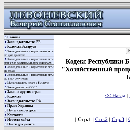
Главная
Законодательство РБ
Кодексы Беларуси
Законодательные и нормативные акты
по дате принятия
Законодательные и нормативные акты
Кодекс Республики Бе
принятые различными органами власти
Законодательные и нормативные акты
"Хозяйственный проц
по темам
Законодательные и нормативные акты
Б
по виду документы
Международное право в Беларуси
Законодательство СССР
Законы других стран
<< Назад
|
Кодексы
Законодательство РФ
Право Украины
Полезные ресурсы
Контакты
|
Стр.1
|
Стр.2
|
Стр.3
|
Новости сайта
Поиск документа