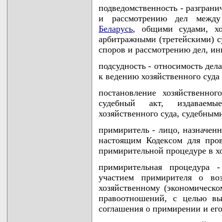
подведомственность - разгран
и рассмотрению дел меж
Беларусь
, общими судами, х
арбитражными (третейскими) с
споров и рассмотрению дел, ин
подсудность - относимость дел
к ведению хозяйственного суда
постановление хозяйственног
судебный акт, издаваемы
хозяйственного суда, судебным
примиритель - лицо, назначенн
настоящим Кодексом для про
примирительной процедуре в хо
примирительная процедура -
участием примирителя о во
хозяйственному (экономическо
правоотношений, с целью вы
соглашения о примирении и ег