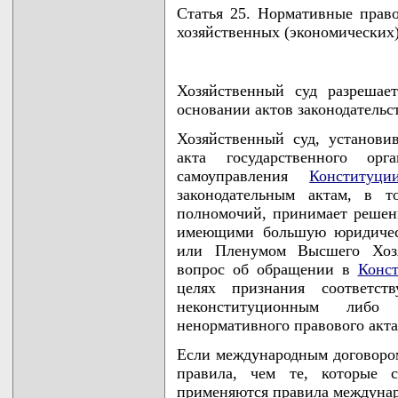
Статья 25. Нормативные прав
хозяйственных (экономических)
Хозяйственный суд разрешае
основании актов законодательс
Хозяйственный суд, установи
акта государственного ор
самоуправления
Конституц
законодательным актам, в 
полномочий, принимает решен
имеющими большую юридическ
или Пленумом Высшего Хозя
вопрос об обращении в
Конс
целях признания соответст
неконституционным либ
ненормативного правового акт
Если международным договоро
правила, чем те, которые с
применяются правила междунар