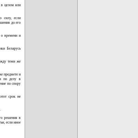
 в целом или
ю силу, если
ешения до его
 о времени и
ики Беларусь
ежду теми же
же предмете и
а по делу в
ение по спору
этот срок не
.
го решения в
ьи, если иное