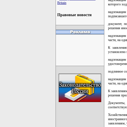
Britain
которого ход
надлежащим 
Правовые новости
подписавшего
документ, п
решения инос
надлежащим 
части, на од
К заявлению
установлено
надлежащим 
удостоверенн
подлинное со
надлежащим 
части, на од
К заявлениям
решения при
Документы, 
соответствую
Хозяйствен
иностранного
заявлениям, 