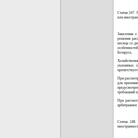
Статья 247. 
или иностра
Заявления о
решения расс
месяца со д
особенностей
Беларусь.
Хозяйственны
указанных л
препятствует
При рассмотр
для признан
предусмотре
требований и
При рассмот
арбитражное 
Статья 248.
иностранног