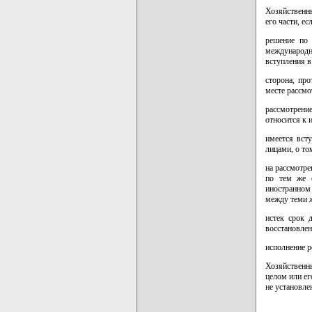
Хозяйственн
его части, ес
решение по 
международны
вступления в
сторона, пр
месте рассмо
рассмотрени
относится к 
имеется вст
лицами, о то
на рассмотре
по тем же 
иностранном 
между теми ж
истек срок 
восстановлен
исполнение р
Хозяйственн
целом или ег
не установл