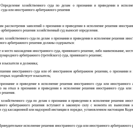
 Определение хозяйственного суда по делам о признании и приведении в исполн
 суда или иностранного арбитражного решения
ам рассмотрения заявлений о признании и приведении в исполнение решения иностран
 арбитражного решения хозяйственный суд выносит определения.
ях хозяйственного суда по делам о признании и приведении в исполнение решения инос
нного арбитражного решения должны содержаться:
 и место нахождения иностранного суда, принявшего решение, либо наименование, мес
дународного арбитражного (третейского) суда, принявшего решение;
 взыскателя и должника;
решении иностранного суда или об иностранном арбитражном решении, о признании и 
оторых ходатайствует взыскатель;
 признание и приведение в исполнение решения иностранного суда или иностранного 
о на отказ в признании и приведении в исполнение решения иностранного суда или 
о решения.
 хозяйственного суда по делам о признании и приведении в исполнение решения иност
нного арбитражного решения вступают в законную силу с момента их вынесения 
 суд кассационной или надзорной инстанции в порядке, установленном настоящим Коде
Принудительное исполнение решения иностранного суда или иностранного арбитражного