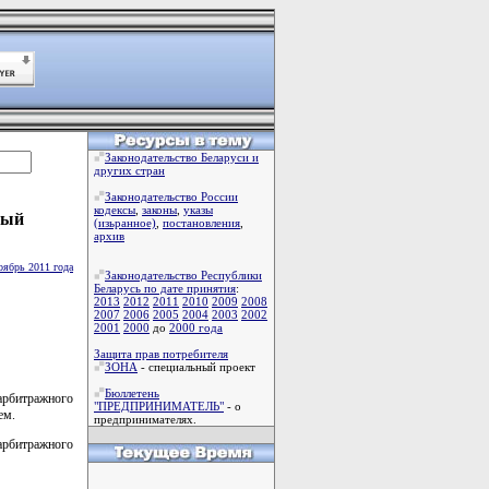
Законодательство Беларуси и
других стран
Законодательство России
кодексы
,
законы
,
указы
ный
(изьранное)
,
постановления
,
архив
оябрь 2011 года
Законодательство Республики
Беларусь по дате принятия
:
2013
2012
2011
2010
2009
2008
2007
2006
2005
2004
2003
2002
2001
2000
до
2000 года
Защита прав потребителя
ЗОНА
- специальный проект
Бюллетень
арбитражного
"ПРЕДПРИНИМАТЕЛЬ"
- о
ем.
предпринимателях.
 арбитражного