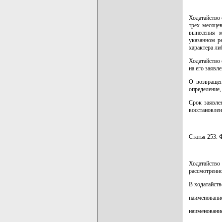
Ходатайство 
трех месяцев
вынесения 
указанном р
характера ли
Ходатайство 
на его заявл
О возвращен
определение,
Срок заявле
восстановлен
Статья 253. 
Ходатайство 
рассмотренн
В ходатайств
наименование
наименование