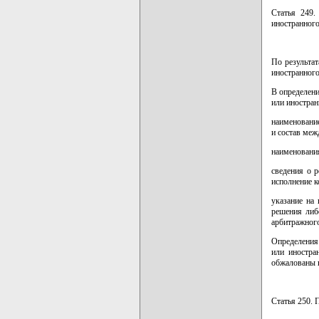
Статья 249.
иностранного
По результат
иностранного
В определени
или иностра
наименование
и состав меж
наименования
сведения о 
исполнение к
указание на
решения либ
арбитражног
Определения
или иностра
обжалованы в
Статья 250. 