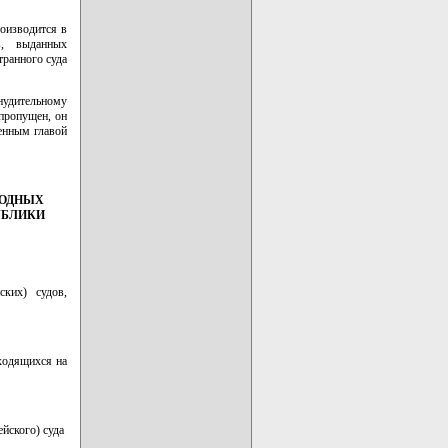
оизводится в
в, выданных
транного суда
нудительному
 пропущен, он
енным главой
РОДНЫХ
УБЛИКИ
ких) судов,
ходящихся на
йского) суда