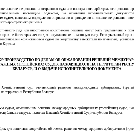
ное исполнение решения иностранного суда или иностранного арбитражного решения пр
становленном настоящим Кодексом, на основании исполнительных документо
м судом, вынесшим определения о признании и приведении в исполнение решения инос
ного арбитражного решения.
странного суда или иностранное арбитражное решение могут быть предъявлены к при
 срок не более трех лет со дня вступления их в законную силу. Если указанный срок
восстановлен хозяйственным судом по ходатайству взыскателя по правилам, установл
о Кодекса.
 29 ПРОИЗВОДСТВО ПО ДЕЛАМ ОБ ОБЖАЛОВАНИИ РЕШЕНИЙ МЕЖДУНА
РАЖНЫХ (ТРЕТЕЙСКИХ) СУДОВ, НАХОДЯЩИХСЯ НА ТЕРРИТОРИИ РЕСП
БЕЛАРУСЬ, И О ВЫДАЧЕ ИСПОЛНИТЕЛЬНОГО ДОКУМЕНТА
. Хозяйственный суд, отменяющий решения международных арбитражных (третейс
на территории Республики Беларусь
ым судом, отменяющим решения международных арбитражных (третейских) судов, на
еспублики Беларусь, является Высший Хозяйственный Суд Республики Беларусь.
Срок для заявления ходатайства об отмене решения международного арбитражного (трете