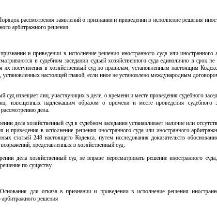
Порядок рассмотрения заявлений о признании и приведении в исполнение решения инос
нного арбитражного решения
 признании и приведении в исполнение решения иностранного суда или иностранного 
матриваются в судебном заседании судьей хозяйственного суда единолично в срок не
ня их поступления в хозяйственный суд по правилам, установленным настоящим Кодекс
, установленных настоящей главой, если иное не установлено международным договор
й суд извещает лиц, участвующих в деле, о времени и месте проведения судебного засе
иц, извещенных надлежащим образом о времени и месте проведения судебного з
 рассмотрению дела.
ении дела хозяйственный суд в судебном заседании устанавливает наличие или отсутст
ия и приведения в исполнение решения иностранного суда или иностранного арбитражн
нных статьей 248 настоящего Кодекса, путем исследования доказательств обосновани
 возражений, представленных в хозяйственный суд.
рении дела хозяйственный суд не вправе пересматривать решение иностранного суда,
решение по существу.
 Основания для отказа в признании и приведении в исполнение решения иностранн
о арбитражного решения