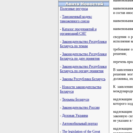
наименование
наименование
Полезные ресурсы
и состав ино
-
Таможенный кодекс
наименование
таможенного союза
наименование
-
Каталог предприятий и
организаций СНГ
сведения о 
исполнение к
-
Законодательство Республики
Беларусь по темам
требование 
решения;
-
Законодательство Республики
Беларусь по дате принятия
перечень пр
-
Законодательство Республики
В заявлениях
Беларусь по органу принятия
решения мог
должника, их
-
Законы Республики Беларусь
К заявлению
-
Новости законодательства
международн
Беларуси
надлежащим 
-
Тюрьмы Беларуси
которого ход
-
Законодательство России
надлежащим 
-
Деловая Украина
законную сил
не указано в
-
Автомобильный портал
надлежащим 
-
The legislation of the Great
надлежащим о