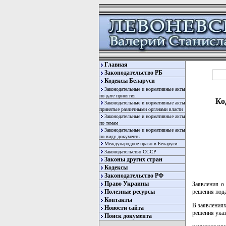
Главная
Законодательство РБ
Кодексы Беларуси
Законодательные и нормативные акты
по дате принятия
Ко
Законодательные и нормативные акты
принятые различными органами власти
Законодательные и нормативные акты
по темам
Законодательные и нормативные акты
по виду документы
Международное право в Беларуси
Законодательство СССР
Законы других стран
Кодексы
Законодательство РФ
Право Украины
Заявления о
решения пода
Полезные ресурсы
Контакты
В заявлениях
Новости сайта
решения ука
Поиск документа