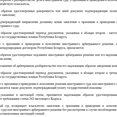
атайствует взыскатель;
образом удостоверенные доверенность или иной документ, подтверждающие полн
 заявление;
одтверждающий направление должнику копии заявления о признании и приведении 
транного суда;
образом удостоверенный перевод документов, указанных в абзацах втором - шест
ин из государственных языков Республики Беларусь.
 о признании и приведении в исполнение иностранного арбитражного решения, 
 международным договором Республики Беларусь, прилагаются:
образом удостоверенное подлинное иностранное арбитражное решение или его надлеж
ая копия;
глашение об арбитражном разбирательстве или его надлежащим образом заверенная коп
образом удостоверенный перевод документов, указанных в абзацах втором и треть
ин из государственных языков Республики Беларусь.
 о признании и приведении в исполнение решения иностранного суда или иностранного
лагается также документ, подтверждающий уплату государственной пошлины.
указанные в настоящей статье, признаются надлежащим образом удостоверенны
т требованиям статьи 243 настоящего Кодекса.
ный суд возвращает взыскателю заявления о признании и приведении в исполне
 суда или иностранного арбитражного решения без рассмотрения в случае несоблюдения
установленных настоящей статьей.