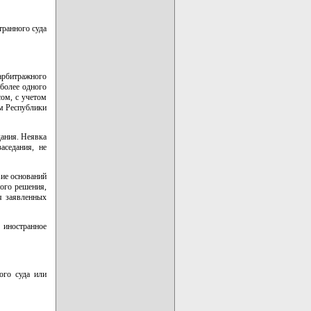
транного суда
арбитражного
 более одного
ом, с учетом
ом Республики
дания. Неявка
аседания, не
вие оснований
ого решения,
я заявленных
 иностранное
ого суда или