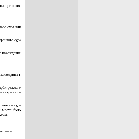
ение решения
ного суда или
транного суда
то нахождения
приведении в
арбитражного
иностранного
ранного суда
и могут быть
ксом.
 решения