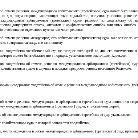
об отмене решения международного арбитражного (третейского) суда может быть заявл
 со дня, когда сторона, заявляющая такое ходатайство, получила указанное решение
международным арбитражным (третейским) судом решений по ходатайству об ис
ешении допущенных описок, опечаток и арифметических ошибок или иных ошибок 
бо о толковании отдельного пункта или части решения.
об отмене решения международного арбитражного (третейского) суда, заявленное по ис
ение, возвращается лицу, его заявившему.
ии ходатайства хозяйственный суд не позднее пяти дней со дня его поступления в
 которое может быть обжаловано в порядке, установленном настоящим Кодексом.
ния ходатайства об отмене решения международного арбитражного (третейского) суд
 хозяйственным судом в случаях и порядке, предусмотренных настоящим Кодексом.
Форма и содержание ходатайства об отмене решения международного арбитражного (трет
об отмене решения международного арбитражного (третейского) суда заявляется стор
ому международным арбитражным (третейским) судом, в письменной форме.
е об отмене решения международного арбитражного (третейского) суда указываются:
 хозяйственного суда, в который заявляется ходатайство;
, место нахождения и состав международного арбитражного (третейского) суда, приняв