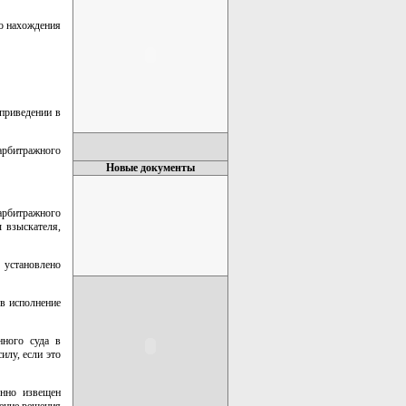
то нахождения
приведении в
арбитражного
Новые документы
 арбитражного
 взыскателя,
 установлено
в исполнение
нного суда в
илу, если это
енно извещен
нение решения