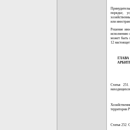
Принудитель
порядке, у
хозяйственны
или иностран
Решение ино
исполнению в
может быть 
12 настоящег
ГЛАВА
АРБИТ
Статья 251
находящихся 
Хозяйственн
территории Р
Статья 252. 