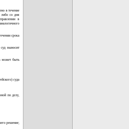
ено в течение
, либо со дня
правлении в
аналогичного
течении срока
 суд выносит
а может быть
ейского) суда
оной по делу,
шего решение;