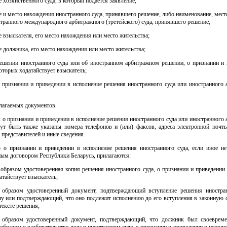
 хозяйственного суда, в который подается заявление;
 и место нахождения иностранного суда, принявшего решение, либо наименование, мес
странного международного арбитражного (третейского) суда, принявшего решение;
 взыскателя, его место нахождения или место жительства;
 должника, его место нахождения или место жительства;
решении иностранного суда или об иностранном арбитражном решении, о признании и 
оторых ходатайствует взыскатель;
о признании и приведении в исполнение решения иностранного суда или иностранного 
илагаемых документов.
 о признании и приведении в исполнение решения иностранного суда или иностранного
ут быть также указаны номера телефонов и (или) факсов, адреса электронной почты
 представителей и иные сведения.
 о признании и приведении в исполнение решения иностранного суда, если иное не
ым договором Республики Беларусь, прилагаются:
образом удостоверенная копия решения иностранного суда, о признании и приведении 
атайствует взыскатель;
образом удостоверенный документ, подтверждающий вступление решения иностра
у или подтверждающий, что оно подлежит исполнению до его вступления в законную с
 тексте решения;
образом удостоверенный документ, подтверждающий, что должник был своеврем
бразом о разбирательстве дела в иностранном суде, о признании и приведении в испол