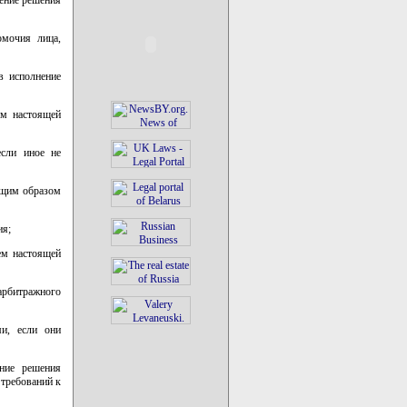
омочия лица,
в исполнение
ом настоящей
если иное не
ащим образом
ия;
ем настоящей
 арбитражного
ми, если они
ние решения
 требований к