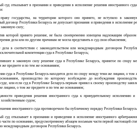
ый суд отказывает в признании и приведении в исполнение решения иностранного суда
ли:
праву государства, на территории которого оно принято, не вступило в законну
й договор Республики Беларусь не допускает признания и приведения в исполнение р
 законную силу;
отив которой принято решение, не была своевременно извещена надлежащим образом
трения дела или по другим причинам не могла представить в суд свои объяснения;
е дела в соответствии с законодательством или международным договором Республ
исключительной компетенции суда в Республике Беларусь;
упившее в законную силу решение суда в Республике Беларусь, принятое по спору м
м же предмете и по тем же основаниям;
нии суда в Республике Беларусь находится дело по спору между теми же лицами, о том 
основаниям, производство по которому возбуждено до возбуждения производств
суде, или если суд в Республике Беларусь первым принял к своему производству заявл
е лицами, о том же предмете и по тем же основаниям;
давности приведения решения иностранного суда к принудительному исполнению и 
 хозяйственным судом;
ешения иностранного суда противоречило бы публичному порядку Республики Беларусь
ый суд отказывает в признании и приведении в исполнение иностранного арбитражно
о части по основанию, предусмотренному абзацем восьмым части первой настоящей стат
ено международным договором Республики Беларусь.