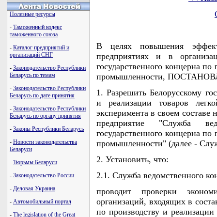
Полезные ресурсы
-
Таможенный кодекс
таможенного союза
В целях повышения эффект
-
Каталог предприятий и
организаций СНГ
предприятиях и в организац
государственного концерна по 
-
Законодательство Республики
Беларусь по темам
промышленности, ПОСТАНО
-
Законодательство Республики
1. Разрешить Белорусскому го
Беларусь по дате принятия
и реализации товаров легк
-
Законодательство Республики
эксперимента в своем составе н
Беларусь по органу принятия
предприятие "Служба вед
-
Законы Республики Беларусь
государственного концерна по 
-
Новости законодательства
промышленности" (далее - Служ
Беларуси
2. Установить, что:
-
Тюрьмы Беларуси
2.1. Служба ведомственного ко
-
Законодательство России
-
Деловая Украина
проводит проверки эконом
организаций, входящих в соста
-
Автомобильный портал
по производству и реализации
-
The legislation of the Great