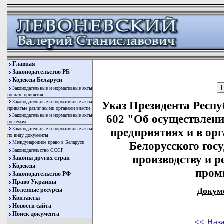
Главная
Законодательство РБ
Кодексы Беларуси
Законодательные и нормативные акты
по дате принятия
Законодательные и нормативные акты
Указ Президента Респу
принятые различными органами власти
Законодательные и нормативные акты
602 "Об осуществлени
по темам
Законодательные и нормативные акты
предприятиях и в орг
по виду документы
Международное право в Беларуси
Белорусского гос
Законодательство СССР
производству и р
Законы других стран
Кодексы
пром
Законодательство РФ
Право Украины
Докум
Полезные ресурсы
Контакты
Новости сайта
Поиск документа
<< Наз