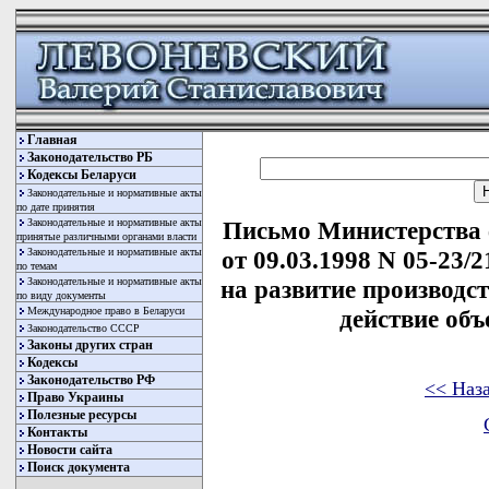
Главная
Законодательство РБ
Кодексы Беларуси
Законодательные и нормативные акты
по дате принятия
Законодательные и нормативные акты
Письмо Министерства 
принятые различными органами власти
Законодательные и нормативные акты
от 09.03.1998 N 05-23/
по темам
Законодательные и нормативные акты
на развитие производст
по виду документы
Международное право в Беларуси
действие объ
Законодательство СССР
Законы других стран
Кодексы
Законодательство РФ
<< Наз
Право Украины
Полезные ресурсы
Контакты
Новости сайта
Поиск документа