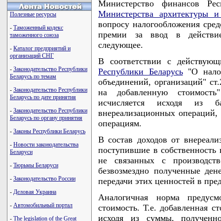
Министерство финансов Рес
Министерства архитектуры и 
Полезные ресурсы
вопросу налогообложения сред
-
Таможенный кодекс
премии за ввод в действие
таможенного союза
следующее.
-
Каталог предприятий и
организаций СНГ
В соответствии с действующ
-
Законодательство Республики
Республики Беларусь
"О налог
Беларусь по темам
объединений, организаций" ст.
-
Законодательство Республики
на добавленную стоимость"
Беларусь по дате принятия
исчисляется исходя из 
-
Законодательство Республики
внереализационных операций,
Беларусь по органу принятия
операциям.
-
Законы Республики Беларусь
В состав доходов от внереал
-
Новости законодательства
поступившие в собственность 
Беларуси
не связанных с производств
-
Тюрьмы Беларуси
безвозмездно полученные ден
-
Законодательство России
передачи этих ценностей в пре
-
Деловая Украина
Аналогичная норма предус
-
Автомобильный портал
стоимость. Т.е. добавленная с
исходя из суммы, полученн
-
The legislation of the Great