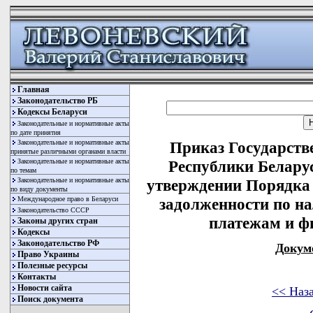
Главная
Законодательство РБ
Кодексы Беларуси
Законодательные и нормативные акты
по дате принятия
Законодательные и нормативные акты
Приказ Государств
принятые различными органами власти
Законодательные и нормативные акты
Республики Беларус
по темам
Законодательные и нормативные акты
утверждении Порядка 
по виду документы
Международное право в Беларуси
задолженности по н
Законодательство СССР
платежам и ф
Законы других стран
Кодексы
Законодательство РФ
Докум
Право Украины
Полезные ресурсы
Контакты
Новости сайта
<< Наз
Поиск документа