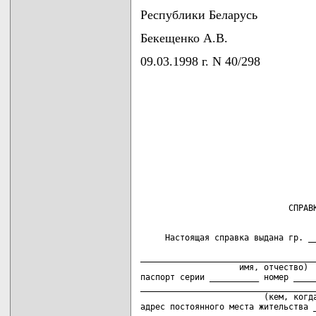
Республики Беларусь
Бекещенко А.В.
09.03.1998 г. N 40/298
     Настоящая справка выдана гр. __
                                    
____________________________________
                    имя, отчество)

паспорт серии __________ номер _____
____________________________________
                         (кем, когда
адрес постоянного места жительства _