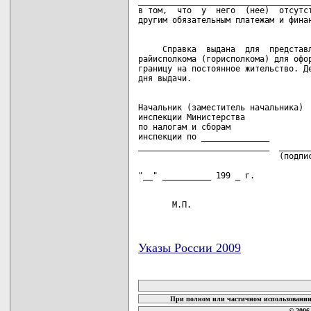
____________________________________
в том,  что  у  него  (нее)  отсутст
     Справка  выдана  для  представл
райисполкома (горисполкома) для офор
границу на постоянное жительство. Де
Начальник (заместитель начальника)

инспекции Министерства

по налогам и сборам

инспекции по ______________

___________________________  _______
                             (подпис
                                    
       М.П.
Указы России 2009
карта новых документов
При полном или частичном использовании 
© 2006