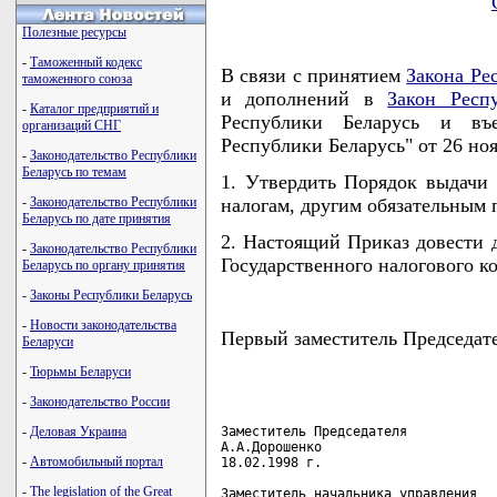
Полезные ресурсы
-
Таможенный кодекс
В связи с принятием
Закона Ре
таможенного союза
и дополнений в
Закон Респ
-
Каталог предприятий и
Республики Беларусь и въ
организаций СНГ
Республики Беларусь" от 26 н
-
Законодательство Республики
Беларусь по темам
1. Утвердить Порядок выдачи 
-
Законодательство Республики
налогам, другим обязательным
Беларусь по дате принятия
2. Настоящий Приказ довести 
-
Законодательство Республики
Государственного налогового ко
Беларусь по органу принятия
-
Законы Республики Беларусь
-
Новости законодательства
Первый заместитель Председа
Беларуси
-
Тюрьмы Беларуси
-
Законодательство России
-
Деловая Украина
Заместитель Председателя            
А.А.Дорошенко                       
-
Автомобильный портал
18.02.1998 г.                       
                                    
-
The legislation of the Great
Заместитель начальника управления
