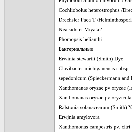
Phymototrichum omnivorum /Sch
Cochliobolus heterostrophus /Drec
Drechsler Раса T /Helminthospor
Nisicado et Miyake/
Phomopsis helianthi
Бактериальные
Erwinia stewartii (Smith) Dye
Clavibacter michiganensis subsp
sepedonicum (Spieckermann and Ko
Xanthomanas oryzae pv oryzae (I
Xanthomanas oryzae pv oryzicola (
Ralstonia solanacearum (Smith) Y
Erwjnia amylovora
Xanthomonas campestris pv. citri