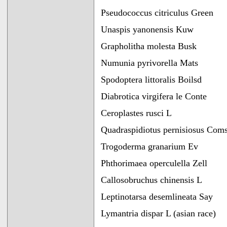
Pseudococcus citriculus Green
Unaspis yanonensis Kuw
Grapholitha molesta Busk
Numunia pyrivorella Mats
Spodoptera littoralis Boilsd
Diabrotica virgifera le Conte
Ceroplastes rusci L
Quadraspidiotus pernisiosus Com
Trogoderma granarium Ev
Phthorimaea operculella Zell
Callosobruchus chinensis L
Leptinotarsa desemlineata Say
Lymantria dispar L (asian race)