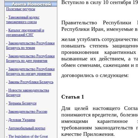
Вступило в силу 10 сентября 19
Полезные ресурсы
-
Таможенный кодекс
Правительство Республики 
таможенного союза
Республики Иран, именуемые в
-
Каталог предприятий и
организаций СНГ
желая углублять сотрудничеств
-
Законодательство Республики
повышать степень защищенно
Беларусь по темам
проникновения карантинных
-
Законодательство Республики
вызванные их действием, а т
Беларусь по дате принятия
обмен семенами, саженцами и 
-
Законодательство Республики
Беларусь по органу принятия
договорились о следующем:
-
Законы Республики Беларусь
-
Новости законодательства
Беларуси
Статья 1
-
Тюрьмы Беларуси
Для целей настоящего Согл
-
Законодательство России
понимаются вредители, болезни
-
Деловая Украина
имеющими карантинное зн
требованиям законодательств 
-
Автомобильный портал
качестве Приложения.
-
The legislation of the Great