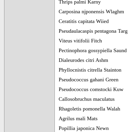
Thrips palmi Karny
Carposina njponensis Wlaghm
Ceratitis capitata Wiied
Pseudaulacaspis pentagona Targ
Viteus vitifolii Fitch
Pectinophora gossypiella Saund
Dialeurodes citri Ashm
Phyllocnistis citrella Stainton
Pseudococcus gahani Green
Pseudococcus comstocki Kuw
Callosobruchus maculatus
Rhagoletis pomonella Walah
Agrilus mali Mats
Popillia japonica Newn