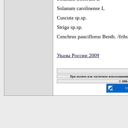
Solanum carolinense L
Cuscuta sp.sp.
Striga sp.sp.
Cenchrus pauciflorus Benth. /fribu
Указы России 2009
карта новых документов
При полном или частичном использовании 
© 2006