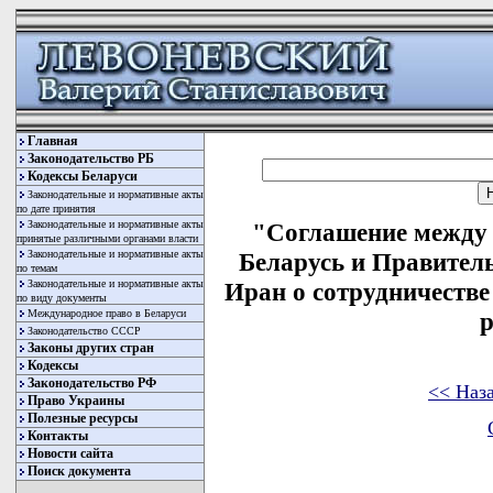
Главная
Законодательство РБ
Кодексы Беларуси
Законодательные и нормативные акты
по дате принятия
Законодательные и нормативные акты
"Соглашение между 
принятые различными органами власти
Законодательные и нормативные акты
Беларусь и Правител
по темам
Законодательные и нормативные акты
Иран о сотрудничестве
по виду документы
Международное право в Беларуси
р
Законодательство СССР
Законы других стран
Кодексы
Законодательство РФ
<< Наз
Право Украины
Полезные ресурсы
Контакты
Новости сайта
Поиск документа