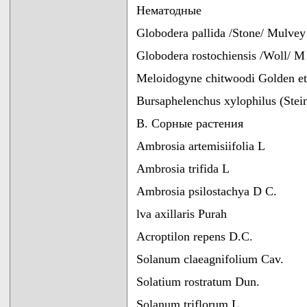
Нематодные
Globodera pallida /Stone/ Mulvey
Globodera rostochiensis /Woll/ M 
Meloidogyne chitwoodi Golden et
Bursaphelenchus xylophilus (Stein
В. Сорные растения
Ambrosia artemisiifolia L
Ambrosia trifida L
Ambrosia psilostachya D C.
lva axillaris Purah
Acroptilon repens D.C.
Solanum claeagnifolium Cav.
Solatium rostratum Dun.
Solanum triflorum L