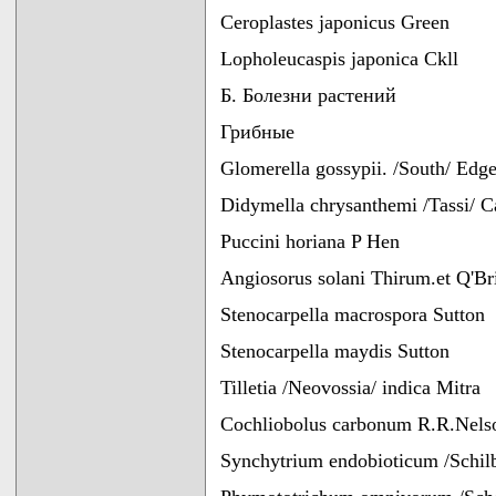
Ceroplastes japonicus Green
Lopholeucaspis japonica Ckll
Б. Болезни растений
Грибные
Glomerella gossypii. /South/ Edge
Didymella chrysanthemi /Tassi/ C
Puccini horiana P Hen
Angiosorus solani Thirum.et Q'Br
Stenocarpella macrospora Sutton
Stenocarpella maydis Sutton
Tilletia /Neovossia/ indica Mitra
Cochliobolus carbonum R.R.Nels
Synchytrium endobioticum /Schilb