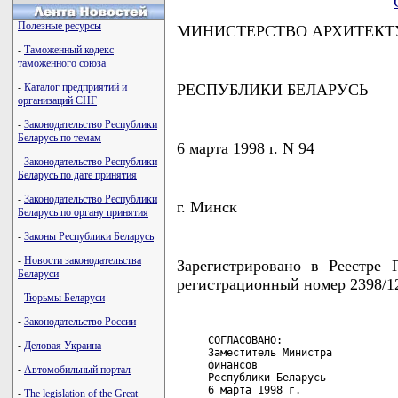
Полезные ресурсы
МИНИСТЕРСТВО АРХИТЕКТ
-
Таможенный кодекс
таможенного союза
-
Каталог предприятий и
РЕСПУБЛИКИ БЕЛАРУСЬ
организаций СНГ
-
Законодательство Республики
Беларусь по темам
6 марта 1998 г. N 94
-
Законодательство Республики
Беларусь по дате принятия
-
Законодательство Республики
г. Минск
Беларусь по органу принятия
-
Законы Республики Беларусь
-
Новости законодательства
Зарегистрировано в Реестре Г
Беларуси
регистрационный номер 2398/1
-
Тюрьмы Беларуси
-
Законодательство России
     СОГЛАСОВАНО:                   
-
Деловая Украина
     Заместитель Министра           
     финансов                       
-
Автомобильный портал
     Республики Беларусь            
     6 марта 1998 г.               
-
The legislation of the Great