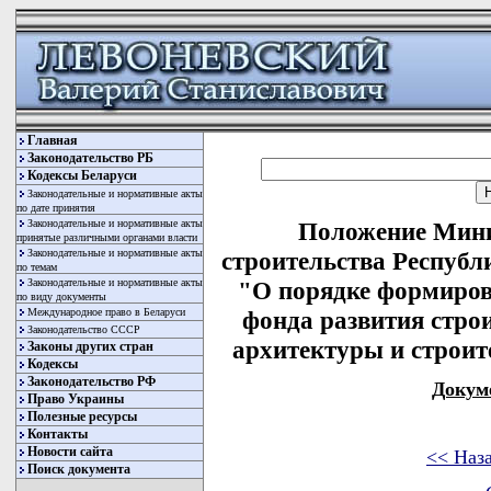
Главная
Законодательство РБ
Кодексы Беларуси
Законодательные и нормативные акты
по дате принятия
Законодательные и нормативные акты
Положение Мини
принятые различными органами власти
Законодательные и нормативные акты
строительства Республи
по темам
Законодательные и нормативные акты
"О порядке формиров
по виду документы
Международное право в Беларуси
фонда развития стро
Законодательство СССР
архитектуры и строит
Законы других стран
Кодексы
Законодательство РФ
Докум
Право Украины
Полезные ресурсы
Контакты
Новости сайта
<< Наз
Поиск документа