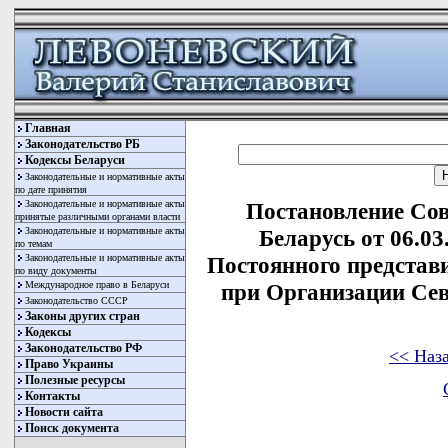
Главная
Законодательство РБ
Кодексы Беларуси
Законодательные и нормативные акты
по дате принятия
Законодательные и нормативные акты
Постановление Со
принятые различными органами власти
Законодательные и нормативные акты
Беларусь от 06.0
по темам
Законодательные и нормативные акты
Постоянного представ
по виду документы
Международное право в Беларуси
при Организации Сев
Законодательство СССР
Законы других стран
Кодексы
Законодательство РФ
<< Наз
Право Украины
Полезные ресурсы
Контакты
Новости сайта
Поиск документа