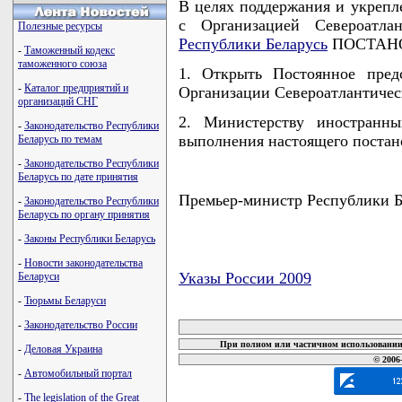
В целях поддержания и укрепл
с Организацией Североатла
Полезные ресурсы
Республики Беларусь
ПОСТАНО
-
Таможенный кодекс
таможенного союза
1. Открыть Постоянное пред
-
Каталог предприятий и
Организации Североатлантическ
организаций СНГ
2. Министерству иностранн
-
Законодательство Республики
выполнения настоящего постан
Беларусь по темам
-
Законодательство Республики
Беларусь по дате принятия
Премьер-министр Республики 
-
Законодательство Республики
Беларусь по органу принятия
-
Законы Республики Беларусь
-
Новости законодательства
Указы России 2009
Беларуси
-
Тюрьмы Беларуси
карта новых документов
-
Законодательство России
При полном или частичном использовании 
-
Деловая Украина
© 2006
-
Автомобильный портал
-
The legislation of the Great