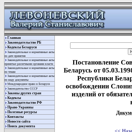
Главная
Законодательство РБ
Кодексы Беларуси
Законодательные и нормативные акты
по дате принятия
Законодательные и нормативные акты
Постановление Со
принятые различными органами власти
Законодательные и нормативные акты
Беларусь от 05.03.19
по темам
Законодательные и нормативные акты
Республики Белар
по виду документы
Международное право в Беларуси
освобождении Слони
Законодательство СССР
изделий от обязат
Законы других стран
Кодексы
Законодательство РФ
Право Украины
Докум
Полезные ресурсы
Контакты
Новости сайта
Поиск документа
<< Наз