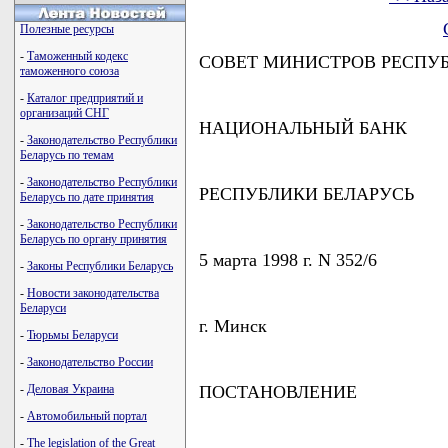
Полезные ресурсы
-
Таможенный кодекс
СОВЕТ МИНИСТРОВ РЕСПУ
таможенного союза
-
Каталог предприятий и
организаций СНГ
НАЦИОНАЛЬНЫЙ БАНК
-
Законодательство Республики
Беларусь по темам
-
Законодательство Республики
РЕСПУБЛИКИ БЕЛАРУСЬ
Беларусь по дате принятия
-
Законодательство Республики
Беларусь по органу принятия
5 марта 1998 г. N 352/6
-
Законы Республики Беларусь
-
Новости законодательства
Беларуси
г. Минск
-
Тюрьмы Беларуси
-
Законодательство России
-
Деловая Украина
ПОСТАНОВЛЕНИЕ
-
Автомобильный портал
-
The legislation of the Great