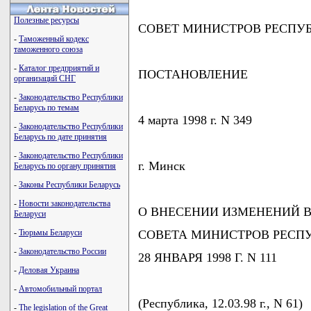
Полезные ресурсы
СОВЕТ МИНИСТРОВ РЕСПУ
-
Таможенный кодекс
таможенного союза
-
Каталог предприятий и
ПОСТАНОВЛЕНИЕ
организаций СНГ
-
Законодательство Республики
Беларусь по темам
4 марта 1998 г. N 349
-
Законодательство Республики
Беларусь по дате принятия
-
Законодательство Республики
г. Минск
Беларусь по органу принятия
-
Законы Республики Беларусь
-
Новости законодательства
О ВНЕСЕНИИ ИЗМЕНЕНИЙ 
Беларуси
-
Тюрьмы Беларуси
СОВЕТА МИНИСТРОВ РЕСПУ
-
Законодательство России
28 ЯНВАРЯ 1998 Г. N 111
-
Деловая Украина
-
Автомобильный портал
(Республика, 12.03.98 г., N 61)
-
The legislation of the Great