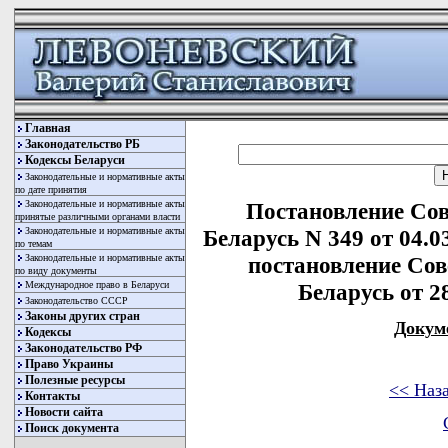
Главная
Законодательство РБ
Кодексы Беларуси
Законодательные и нормативные акты
по дате принятия
Законодательные и нормативные акты
Постановление Со
принятые различными органами власти
Законодательные и нормативные акты
Беларусь N 349 от 04.0
по темам
Законодательные и нормативные акты
постановление Со
по виду документы
Международное право в Беларуси
Беларусь от 28
Законодательство СССР
Законы других стран
Докум
Кодексы
Законодательство РФ
Право Украины
Полезные ресурсы
<< Наз
Контакты
Новости сайта
Поиск документа