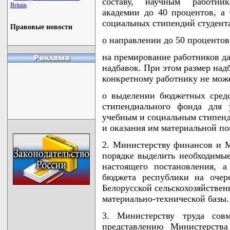
составу, научным работник
Britain
академии до 40 процентов, а
социальных стипендий студента
Правовые новости
о направлении до 50 процентов
на премирование работников д
надбавок. При этом размер над
конкретному работнику не може
о выделении бюджетных средс
стипендиального фонда для 
учебным и социальным стипенди
и оказания им материальной п
2. Министерству финансов и 
порядке выделить необходимые
настоящего постановления, а
бюджета республики на очер
Белорусской сельскохозяйствен
материально-технической базы.
3. Министерству труда со
представлению Министерства