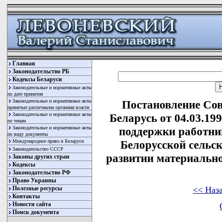
Главная
Законодательство РБ
Кодексы Беларуси
Законодательные и нормативные акты
по дате принятия
Законодательные и нормативные акты
Постановление Со
принятые различными органами власти
Законодательные и нормативные акты
Беларусь от 04.03.19
по темам
Законодательные и нормативные акты
поддержки работник
по виду документы
Международное право в Беларуси
Белорусской сельс
Законодательство СССР
развитии материальн
Законы других стран
Кодексы
Законодательство РФ
Право Украины
<< Наз
Полезные ресурсы
Контакты
Новости сайта
Поиск документа