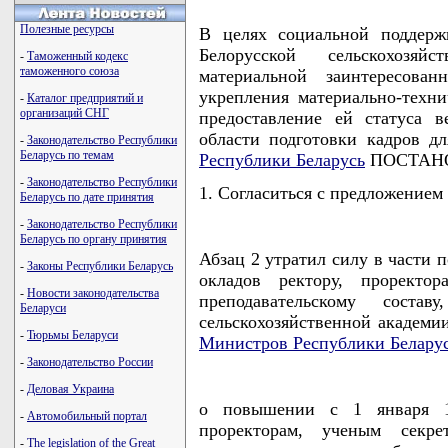
Полезные ресурсы
В целях социальной поддерж
Белорусской сельскохозя
-
Таможенный кодекс
таможенного союза
материальной заинтересова
укрепления материально-техни
-
Каталог предприятий и
организаций СНГ
предоставление ей статуса 
области подготовки кадров дл
-
Законодательство Республики
Беларусь по темам
Республики Беларусь
ПОСТАНО
-
Законодательство Республики
1. Согласиться с предложением
Беларусь по дате принятия
-
Законодательство Республики
Беларусь по органу принятия
Абзац 2 утратил силу в части 
-
Законы Республики Беларусь
окладов ректору, проректор
-
Новости законодательства
преподавательскому соста
Беларуси
сельскохозяйственной академи
-
Тюрьмы Беларуси
Министров Республики Белару
-
Законодательство России
-
Деловая Украина
о повышении с 1 января 19
-
Автомобильный портал
проректорам, ученым секрет
-
The legislation of the Great