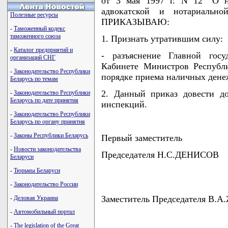
от 3 мая 1997 г. N 12 "О н
адвокатской и нотариальной
Полезные ресурсы
ПРИКАЗЫВАЮ:
-
Таможенный кодекс
таможенного союза
1. Признать утратившим силу:
-
Каталог предприятий и
- разъяснение Главной госу
организаций СНГ
Кабинете Министров Республи
-
Законодательство Республики
порядке приема наличных дене
Беларусь по темам
2. Данный приказ довести д
-
Законодательство Республики
Беларусь по дате принятия
инспекций.
-
Законодательство Республики
Беларусь по органу принятия
-
Законы Республики Беларусь
Первый заместитель
-
Новости законодательства
Председателя Н.С.ДЕНИСОВ
Беларуси
-
Тюрьмы Беларуси
-
Законодательство России
Заместитель Председателя В.
-
Деловая Украина
-
Автомобильный портал
-
The legislation of the Great