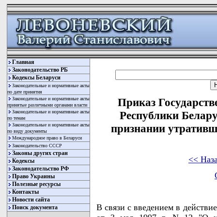
Главная
Законодательство РБ
Кодексы Беларуси
Законодательные и нормативные акты
по дате принятия
Законодательные и нормативные акты
Приказ Государств
принятые различными органами власти
Законодательные и нормативные акты
Республики Беларус
по темам
Законодательные и нормативные акты
признании утративш
по виду документы
Международное право в Беларуси
Законодательство СССР
Законы других стран
<< Наз
Кодексы
Законодательство РФ
Право Украины
Полезные ресурсы
Контакты
Новости сайта
В связи с введением в действи
Поиск документа