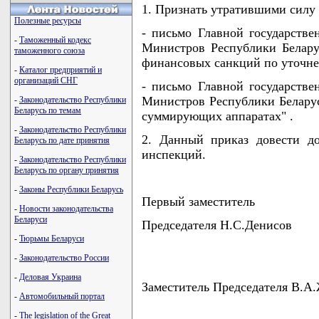
1. Признать утратившими силу
Полезные ресурсы
- письмо Главной государств
-
Таможенный кодекс
Министров Республики Беларус
таможенного союза
финансовых санкций по уточне
-
Каталог предприятий и
организаций СНГ
- письмо Главной государств
Министров Республики Беларусь
-
Законодательство Республики
Беларусь по темам
суммирующих аппаратах" .
-
Законодательство Республики
2. Данный приказ довести д
Беларусь по дате принятия
инспекций.
-
Законодательство Республики
Беларусь по органу принятия
-
Законы Республики Беларусь
Первый заместитель
-
Новости законодательства
Беларуси
Председателя Н.С.Денисов
-
Тюрьмы Беларуси
-
Законодательство России
-
Деловая Украина
Заместитель Председателя В.А
-
Автомобильный портал
-
The legislation of the Great