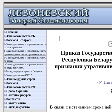
Главная
Законодательство РБ
Кодексы Беларуси
Законодательные и нормативные акты
по дате принятия
Законодательные и нормативные акты
Приказ Государств
принятые различными органами власти
Законодательные и нормативные акты
Республики Беларус
по темам
Законодательные и нормативные акты
признании утративши
по виду документы
Международное право в Беларуси
Законодательство СССР
Законы других стран
<< Наз
Кодексы
Законодательство РФ
Право Украины
Полезные ресурсы
Контакты
Новости сайта
В связи с истечением срока 
Поиск документа