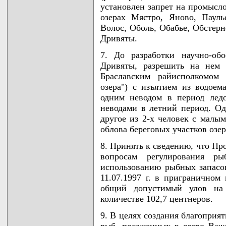
установлен запрет на промысл
озерах Мястро, Яново, Пауль
Волос, Оболь, Обабье, Обстерн
Дривяты.
7. До разработки научно-об
Дривяты, разрешить на нем 
Браславским райисполкомом
озера") с изъятием из водое
одним неводом в период ледо
неводами в летний период. Од
другое из 2-х человек с малы
облова береговых участков озе
8. Принять к сведению, что Пр
вопросам регулирования рыб
использованию рыбных запасов
11.07.1997 г. в приграничном
общий допустимый улов на 
количестве 102,7 центнеров.
9. В целях создания благоприя
рыб, посаженных в озеро Важа