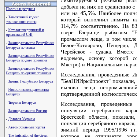
лимитируемым режимом рыбо
добычи на них по сравнению с 
Полезные ресурсы
или на 45,5%. Наиболее полн
-
Таможенный кодекс
который выполнил лимиты н
таможенного союза
114,7% соответственно. На 
-
Каталог предприятий и
озере Езерище рыбхозом "В
организаций СНГ
промыслом леща, в том числе 
-
Законодательство Республики
Белое-Котлярово, Нещердо, 
Беларусь по темам
Черейское - судака. Вместе
-
Законодательство Республики
водоемов, основу которой с
Беларусь по дате принятия
Мястро) и Национальным парком
-
Законодательство Республики
Беларусь по органу принятия
Исследования, проведенные 
"БелНИИрыбпроект" показали, ч
-
Законы Республики Беларусь
вылова леща непромыслово
-
Новости законодательства
подтвержденной ихтиологическ
Беларуси
-
Тюрьмы Беларуси
Исследования, проведенны
популяции серебряного кара
-
Законодательство России
Брестской области, показали
-
Деловая Украина
популяция серебряного карася,
-
Автомобильный портал
зимний период 1995/1996 г.
которое не отличается хор
-
The legislation of the Great