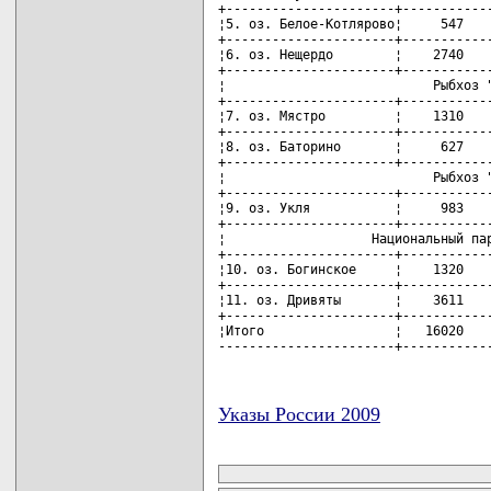
+----------------------+------------
¦5. оз. Белое-Котлярово¦     547    
+----------------------+------------
¦6. оз. Нещердо        ¦    2740    
+----------------------+------------
¦                           Рыбхоз "
+----------------------+------------
¦7. оз. Мястро         ¦    1310    
+----------------------+------------
¦8. оз. Баторино       ¦     627    
+----------------------+------------
¦                           Рыбхоз "
+----------------------+------------
¦9. оз. Укля           ¦     983    
+----------------------+------------
¦                   Национальный пар
+----------------------+------------
¦10. оз. Богинское     ¦    1320    
+----------------------+------------
¦11. оз. Дривяты       ¦    3611    
+----------------------+------------
¦Итого                 ¦   16020    
-----------------------+-----------
Указы России 2009
карта новых документов