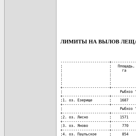
ЛИМИТЫ НА ВЫЛОВ ЛЕЩА 
-----------------------+------------
¦                      ¦   Площадь, 
¦                      ¦     га     
¦                      ¦            
¦                      ¦            
¦                      ¦            
+----------------------+------------
¦                           Рыбхоз "
+----------------------+------------
¦1. оз. Езерище        ¦    1687    
+----------------------+------------
¦                           Рыбхоз "
+----------------------+------------
¦2. оз. Лисно          ¦    1571    
+----------------------+------------
¦3. оз. Яново          ¦     770    
+----------------------+------------
¦4. оз. Паульское      ¦     854    