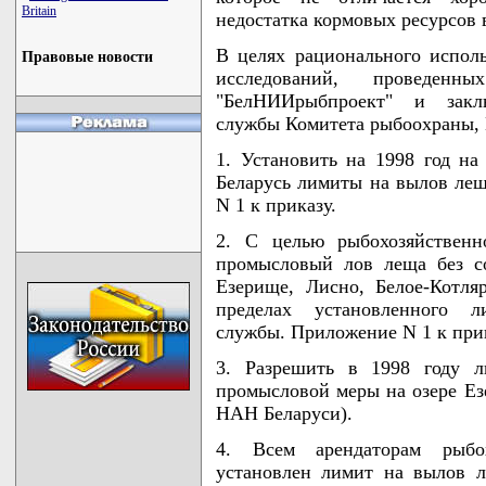
Britain
недостатка кормовых ресурсов 
В целях рационального испол
Правовые новости
исследований, проведе
"БелНИИрыбпроект" и заклю
службы Комитета рыбоохран
1. Установить на 1998 год н
Беларусь лимиты на вылов лещ
N 1 к приказу.
2. С целью рыбохозяйственн
промысловый лов леща без с
Езерище, Лисно, Белое-Котля
пределах установленного л
службы. Приложение N 1 к прик
3. Разрешить в 1998 году л
промысловой меры на озере Ез
НАН Беларуси).
4. Всем арендаторам рыбо
установлен лимит на вылов 