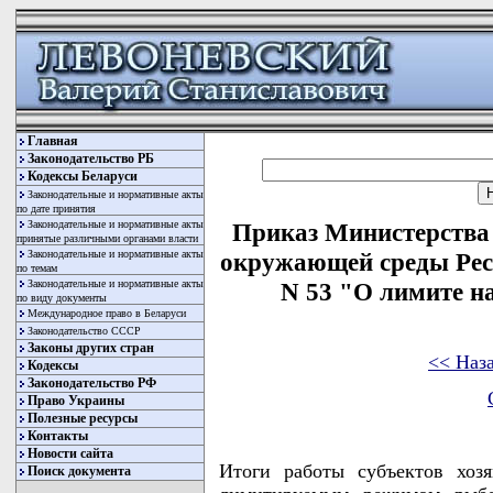
Главная
Законодательство РБ
Кодексы Беларуси
Законодательные и нормативные акты
по дате принятия
Законодательные и нормативные акты
Приказ Министерства
принятые различными органами власти
Законодательные и нормативные акты
окружающей среды Респ
по темам
Законодательные и нормативные акты
N 53 "О лимите н
по виду документы
Международное право в Беларуси
Законодательство СССР
Законы других стран
<< Наз
Кодексы
Законодательство РФ
Право Украины
Полезные ресурсы
Контакты
Новости сайта
Итоги работы субъектов хоз
Поиск документа