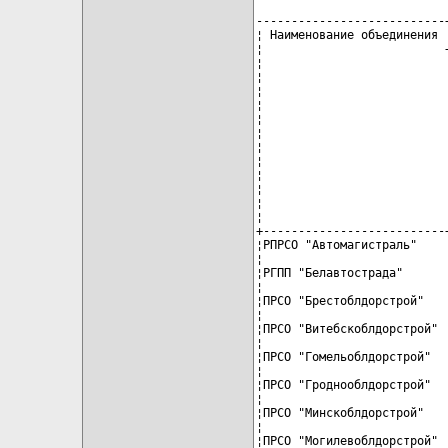
---------------------------
¦ Наименование объединения 
¦                          
¦                          
¦                          
¦                          
¦                          
¦                          
¦                          
¦                          
¦                          
¦                          
¦                          
¦                          
¦                          
+--------------------------
¦РПРСО "Автомагистраль"    
¦                          
¦РГПП "Белавтострада"      
¦                          
¦ПРСО "Брестоблдорстрой"   
¦                          
¦ПРСО "Витебскоблдорстрой" 
¦                          
¦ПРСО "Гомельоблдорстрой"  
¦                          
¦ПРСО "Гроднооблдорстрой"  
¦                          
¦ПРСО "Минскоблдорстрой"   
¦                          
¦ПРСО "Могилевоблдорстрой" 