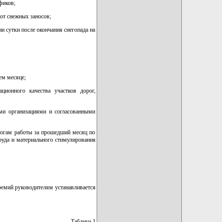
фиков;
 от снежных заносов;
ни сутки после окончания снегопада на
ем месяце;
ционного качества участков дорог,
ыми организациями и согласованными
тогам работы за прошедший месяц по
руда и материального стимулирования
ремий руководителям устанавливается
Таблица 1