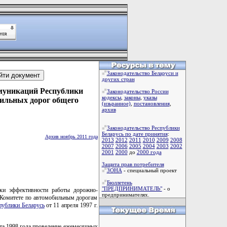
Законодательство Беларуси и
других стран
муникаций Республики
Законодательство России
кодексы
,
законы
,
указы
бильных дорог общего
(изьранное)
,
постановления
,
архив
Законодательство Республики
Беларусь по дате принятия
:
Архив ноябрь 2011 года
2013
2012
2011
2010
2009
2008
2007
2006
2005
2004
2003
2002
2001
2000
до
2000 года
Защита прав потребителя
ЗОНА
- специальный проект
Бюллетень
"ПРЕДПРИНИМАТЕЛЬ"
- о
нки эффективности работы дорожно-
предпринимателях.
 Комитете по автомобильным дорогам
публики Беларусь
от 11 апреля 1997 г.
та 1998 года проведение ежемесячных