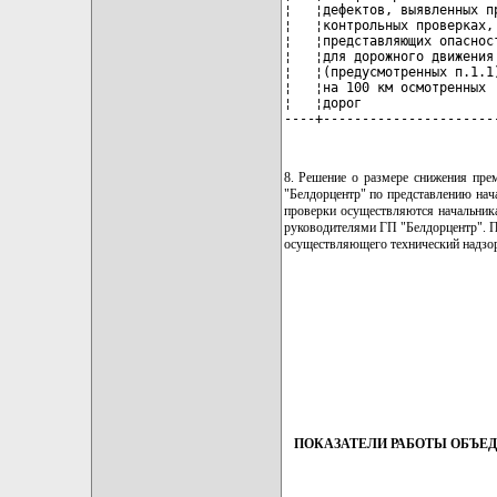
¦   ¦дефектов, выявленных п
¦   ¦контрольных проверках,
¦   ¦представляющих опаснос
¦   ¦для дорожного движения
¦   ¦(предусмотренных п.1.1
¦   ¦на 100 км осмотренных 
¦   ¦дорог                 
----+----------------------
8. Решение о размере снижения пре
"Белдорцентр" по представлению нач
проверки осуществляются начальника
руководителями ГП "Белдорцентр". Пр
осуществляющего технический надзор
ПОКАЗАТЕЛИ РАБОТЫ ОБЪЕ