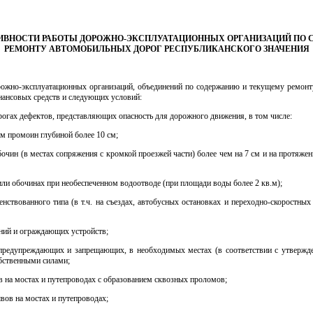
ИВНОСТИ РАБОТЫ ДОРОЖНО-ЭКСПЛУАТАЦИОННЫХ ОРГАНИЗАЦИЙ ПО
РЕМОНТУ АВТОМОБИЛЬНЫХ ДОРОГ РЕСПУБЛИКАНСКОГО ЗНАЧЕНИЯ
рожно-эксплуатационных организаций, объединений по содержанию и текущему ремонт
ансовых средств и следующих условий:
рогах дефектов, представляющих опасность для дорожного движения, в том числе:
ем промоин глубиной более 10 см;
очин (в местах сопряжения с кромкой проезжей части) более чем на 7 см и на протяжен
 или обочинах при необеспеченном водоотводе (при площади воды более 2 кв.м);
нствованного типа (в т.ч. на съездах, автобусных остановках и переходно-скоростны
ений и ограждающих устройств;
 предупреждающих и запрещающих, в необходимых местах (в соответствии с утвержде
бственными силами;
в на мостах и путепроводах с образованием сквозных проломов;
вов на мостах и путепроводах;