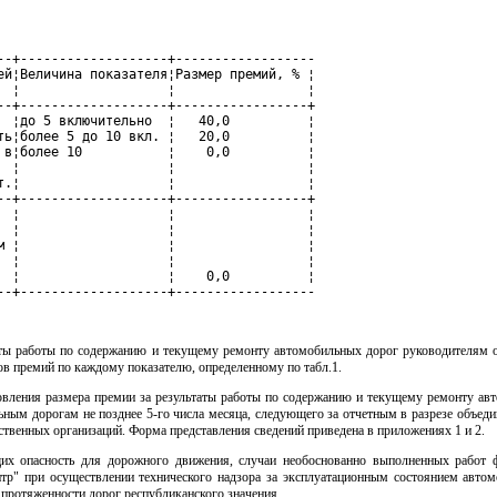
--+-------------------+------------------

ей¦Величина показателя¦Размер премий, % ¦

  ¦                   ¦                 ¦

--+-------------------+-----------------+

  ¦до 5 включительно  ¦   40,0          ¦

ть¦более 5 до 10 вкл. ¦   20,0          ¦

 в¦более 10           ¦    0,0          ¦

  ¦                   ¦                 ¦

т.¦                   ¦                 ¦

--+-------------------+-----------------+

  ¦                   ¦                 ¦

  ¦                   ¦                 ¦

м ¦                   ¦                 ¦

  ¦                   ¦                 ¦

  ¦                   ¦    0,0          ¦

--+-------------------+------------------
аты работы по содержанию и текущему ремонту автомобильных дорог руководителям 
в премий по каждому показателю, определенному по табл.1.
новления размера премии за результаты работы по содержанию и текущему ремонту а
ьным дорогам не позднее 5-го числа месяца, следующего за отчетным в разрезе объед
мственных организаций. Форма представления сведений приведена в приложениях 1 и 2.
щих опасность для дорожного движения, случаи необоснованно выполненных работ 
нтр" при осуществлении технического надзора за эксплуатационным состоянием автом
протяженности дорог республиканского значения.