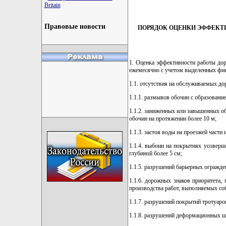
Britain
Правовые новости
ПОРЯДОК ОЦЕНКИ ЭФФЕКТ
1. Оценка эффективности работы до
ежемесячно с учетом выделенных фин
1.1. отсутствия на обслуживаемых до
1.1.1. размывов обочин с образовани
1.1.2. заниженных или завышенных об
обочин на протяжении более 10 м;
1.1.3. застоя воды на проезжей части
1.1.4. выбоин на покрытиях усоверше
глубиной более 5 см;
1.1.5. разрушений барьерных огражд
1.1.6. дорожных знаков приоритета,
производства работ, выполняемых со
1.1.7. разрушений покрытий тротуаро
1.1.8. разрушений деформационных ш