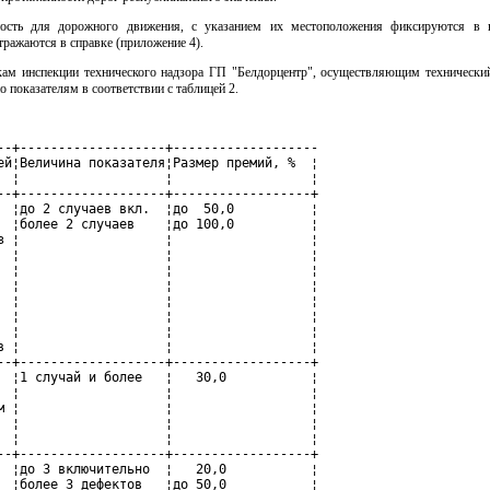
ность для дорожного движения, с указанием их местоположения фиксируются в в
ражаются в справке (приложение 4).
кам инспекции технического надзора ГП "Белдорцентр", осуществляющим технически
 показателям в соответствии с таблицей 2.
--+-------------------+-------------------

ей¦Величина показателя¦Размер премий, %  ¦

  ¦                   ¦                  ¦

--+-------------------+------------------+

  ¦до 2 случаев вкл.  ¦до  50,0          ¦

  ¦более 2 случаев    ¦до 100,0          ¦

з ¦                   ¦                  ¦

  ¦                   ¦                  ¦

  ¦                   ¦                  ¦

  ¦                   ¦                  ¦

  ¦                   ¦                  ¦

  ¦                   ¦                  ¦

  ¦                   ¦                  ¦

в ¦                   ¦                  ¦

--+-------------------+------------------+

  ¦1 случай и более   ¦   30,0           ¦

  ¦                   ¦                  ¦

м ¦                   ¦                  ¦

  ¦                   ¦                  ¦

  ¦                   ¦                  ¦

--+-------------------+------------------+

  ¦до 3 включительно  ¦   20,0           ¦

  ¦более 3 дефектов   ¦до 50,0           ¦
