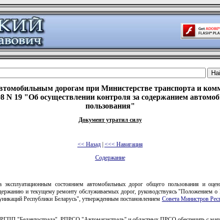
автомобильным дорогам при Министерстве транспорта и ком
998 N 19 "Об осуществлении контроля за содержанием автомо
пользования"
Документ утратил силу
<< Назад
|
<<< Навигация
Содержание
а эксплуатационным состоянием автомобильных дорог общего пользования и оце
одержанию и текущему ремонту обслуживаемых дорог, руководствуясь "Положением о
муникаций Республики Беларусь", утвержденным постановлением
Совета Министров Рес
 РГПП "Белавтострада", РПРСО "Автомагистраль" и областных ПРСО обеспечить с мар