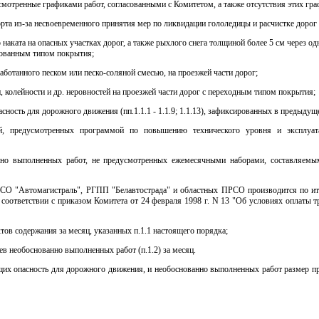
усмотренные графиками работ, согласованными с Комитетом, а также отсутствия этих гра
орта из-за несвоевременного принятия мер по ликвидации гололедицы и расчистке дорог
 наката на опасных участках дорог, а также рыхлого снега толщиной более 5 см через од
вованным типом покрытия;
работанного песком или песко-соляной смесью, на проезжей части дорог;
н, колейности и др. неровностей на проезжей части дорог с переходным типом покрытия;
сность для дорожного движения (пп.1.1.1 - 1.1.9; 1.1.13), зафиксированных в предыдущ
й, предусмотренных программой по повышению технического уровня и эксплуата
анно выполненных работ, не предусмотренных ежемесячными наборами, составляем
СО "Автомагистраль", РГПП "Белавтострада" и областных ПРСО производится по и
 соответствии с приказом Комитета от 24 февраля 1998 г. N 13 "Об условиях оплаты т
тов содержания за месяц, указанных п.1.1 настоящего порядка;
ев необоснованно выполненных работ (п.1.2) за месяц.
их опасность для дорожного движения, и необоснованно выполненных работ размер п