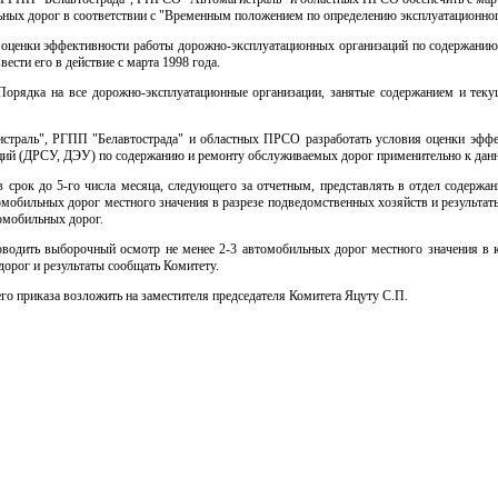
ых дорог в соответствии с "Временным положением по определению эксплуатационног
 оценки эффективности работы дорожно-эксплуатационных организаций по содержани
ести его в действие с марта 1998 года.
о Порядка на все дорожно-эксплуатационные организации, занятые содержанием и те
траль", РГПП "Белавтострада" и областных ПРСО разработать условия оценки эфф
ций (ДРСУ, ДЭУ) по содержанию и ремонту обслуживаемых дорог применительно к дан
срок до 5-го числа месяца, следующего за отчетным, представлять в отдел содержа
омобильных дорог местного значения в разрезе подведомственных хозяйств и результа
омобильных дорог.
оводить выборочный осмотр не менее 2-3 автомобильных дорог местного значения 
дорог и результаты сообщать Комитету.
го приказа возложить на заместителя председателя Комитета Яцуту С.П.