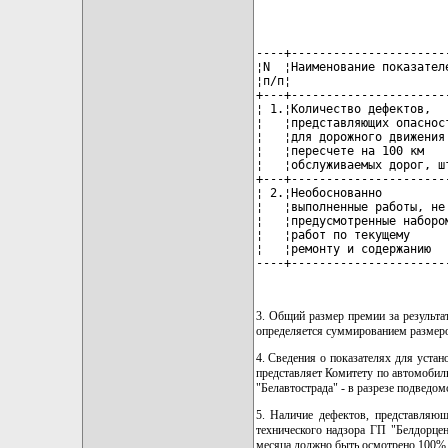
----+----------------------
¦N  ¦Наименование показател
¦п/п¦                      
+---+----------------------
¦ 1.¦Количество дефектов,  
¦   ¦представляющих опаснос
¦   ¦для дорожного движения
¦   ¦пересчете на 100 км   
¦   ¦обслуживаемых дорог, ш
+---+----------------------
¦ 2.¦Необоснованно         
¦   ¦выполненные работы, не
¦   ¦предусмотренные наборо
¦   ¦работ по текущему     
¦   ¦ремонту и содержанию  
----+----------------------
3. Общий размер премии за результ
определяется суммированием размеро
4. Сведения о показателях для уста
представляет Комитету по автомобил
"Белавтострада" - в разрезе подведо
5. Наличие дефектов, представляю
технического надзора ГП "Белдорце
месяца должно быть осмотрено 100% 