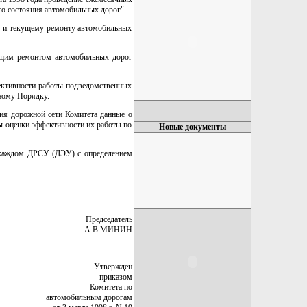
о состояния автомобильных дорог".
ю и текущему ремонту автомобильных
кущим ремонтом автомобильных дорог
ективности работы подведомственных
ному Порядку.
ния дорожной сети Комитета данные о
ты оценки эффективности их работы по
Новые документы
в каждом ДРСУ (ДЭУ) с определением
Председатель
А.В.МИНИН
Утвержден
приказом
Комитета по
автомобильным дорогам