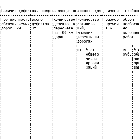
+-------------------------------------------------------+--------
¦Наличие дефектов, представляющих опасность для движения¦ необосн
+-------------+---------+----------+-----------+--------+--------
¦протяженность¦всего    ¦количество¦количество ¦ размер ¦объем   
¦обслуживаемых¦дефектов,¦дефектов в¦организа-  ¦ премии ¦необосно
¦дорог, км    ¦шт.      ¦пересчете ¦ций,       ¦ в %    ¦но      
¦             ¦         ¦на 100 км ¦имеющих    ¦        ¦выполнен
¦             ¦         ¦дорог     ¦дефекты на ¦        ¦работ   
¦             ¦         ¦          ¦дорогах    ¦        ¦        
¦             ¦         ¦          +---+-------+        +----+---
¦             ¦         ¦          ¦шт.¦% от   ¦        ¦млн.¦% о
¦             ¦         ¦          ¦   ¦общего ¦        ¦руб.¦общ
¦             ¦         ¦          ¦   ¦числа  ¦        ¦    ¦чис
¦             ¦         ¦          ¦   ¦органи-¦        ¦    ¦орг
¦             ¦         ¦          ¦   ¦заций  ¦        ¦    ¦зац
+-------------+---------+----------+---+-------+--------+----+---
¦             ¦         ¦          ¦   ¦       ¦        ¦    ¦   
¦             ¦         ¦          ¦   ¦       ¦        ¦    ¦   
¦             ¦         ¦          ¦   ¦       ¦        ¦    ¦   
¦             ¦         ¦          ¦   ¦       ¦        ¦    ¦   
¦             ¦         ¦          ¦   ¦       ¦        ¦    ¦   
¦             ¦         ¦          ¦   ¦       ¦        ¦    ¦   
¦             ¦         ¦          ¦   ¦       ¦        ¦    ¦   
¦             ¦         ¦          ¦   ¦       ¦        ¦    ¦   
¦             ¦         ¦          ¦   ¦       ¦        ¦    ¦   
¦             ¦         ¦          ¦   ¦       ¦        ¦    ¦   
¦             ¦         ¦          ¦   ¦       ¦        ¦    ¦   
¦             ¦         ¦          ¦   ¦       ¦        ¦    ¦   
¦             ¦         ¦          ¦   ¦       ¦        ¦    ¦   
¦             ¦         ¦          ¦   ¦       ¦        ¦    ¦   
¦             ¦         ¦          ¦   ¦       ¦        ¦    ¦   