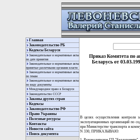
Главная
Законодательство РБ
Кодексы Беларуси
Законодательные и нормативные акты
Приказ Комитета по 
по дате принятия
Беларусь от 03.03.1
Законодательные и нормативные акты
принятые различными органами власти
Законодательные и нормативные акты
по темам
Законодательные и нормативные акты
по виду документы
Международное право в Беларуси
Законодательство СССР
Законы других стран
Кодексы
Законодательство РФ
Право Украины
В целях осуществления контроля з
Полезные ресурсы
эксплуатационных организаций по с
Контакты
при Министерстве транспорта и ком
Новости сайта
N 330, ПРИКАЗЫВАЮ:
Поиск документа
1. Руководителям ГП "Белдорцентр",