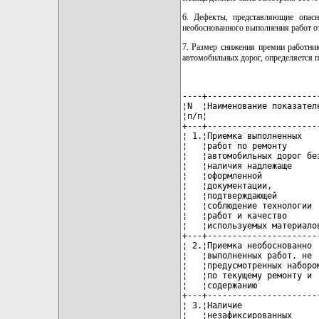
6. Дефекты, представляющие опас
необоснованного выполнения работ от
7. Размер снижения премии работни
автомобильных дорог, определяется по
----+----------------------
¦N  ¦Наименование показател
¦п/п¦                      
+---+----------------------
¦ 1.¦Приемка выполненных   
¦   ¦работ по ремонту      
¦   ¦автомобильных дорог бе
¦   ¦наличия надлежаще     
¦   ¦оформленной           
¦   ¦документации,         
¦   ¦подтверждающей        
¦   ¦соблюдение технологии 
¦   ¦работ и качество      
¦   ¦используемых материало
+---+----------------------
¦ 2.¦Приемка необоснованно 
¦   ¦выполненных работ, не 
¦   ¦предусмотренных наборо
¦   ¦по текущему ремонту и 
¦   ¦содержанию            
+---+----------------------
¦ 3.¦Наличие               
¦   ¦незафиксированных     