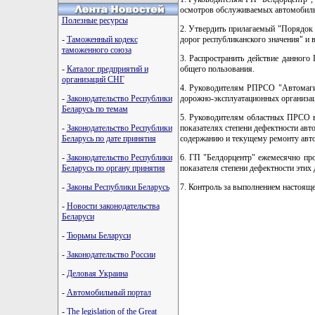
осмотров обслуживаемых автомобильн
Полезные ресурсы
2. Утвердить прилагаемый "Порядок
-
Таможенный кодекс
дорог республиканского значения" и вв
таможенного союза
3. Распространить действие данног
-
Каталог предприятий и
общего пользования.
организаций СНГ
4. Руководителям РПРСО "Автомагис
-
Законодательство Республики
дорожно-эксплуатационных организа
Беларусь по темам
5. Руководителям областных ПРСО в 
-
Законодательство Республики
показателях степени дефектности авт
Беларусь по дате принятия
содержанию и текущему ремонту авт
-
Законодательство Республики
6. ГП "Белдорцентр" ежемесячно пр
Беларусь по органу принятия
показателя степени дефектности этих 
-
Законы Республики Беларусь
7. Контроль за выполнением настояще
-
Новости законодательства
Беларуси
-
Тюрьмы Беларуси
-
Законодательство России
-
Деловая Украина
-
Автомобильный портал
-
The legislation of the Great