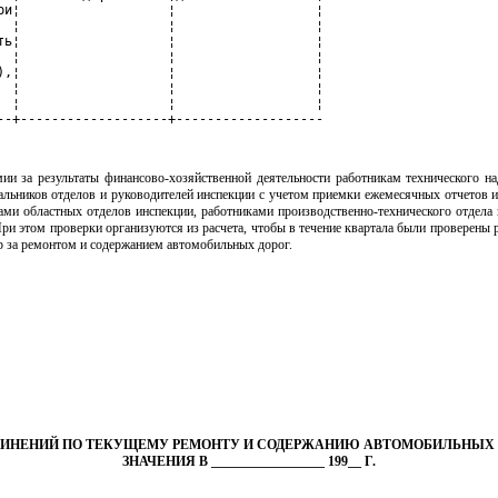
ри¦                   ¦                  ¦

  ¦                   ¦                  ¦

ть¦                   ¦                  ¦

  ¦                   ¦                  ¦

),¦                   ¦                  ¦

  ¦                   ¦                  ¦

  ¦                   ¦                  ¦

--+-------------------+-------------------
мии за результаты финансово-хозяйственной деятельности работникам технического н
альников отделов и руководителей инспекции с учетом приемки ежемесячных отчетов 
ми областных отделов инспекции, работниками производственно-технического отдела 
и этом проверки организуются из расчета, чтобы в течение квартала были проверены 
 за ремонтом и содержанием автомобильных дорог.
ДИНЕНИЙ ПО ТЕКУЩЕМУ РЕМОНТУ И СОДЕРЖАНИЮ АВТОМОБИЛЬНЫХ
ЗНАЧЕНИЯ В _________________ 199__ Г.