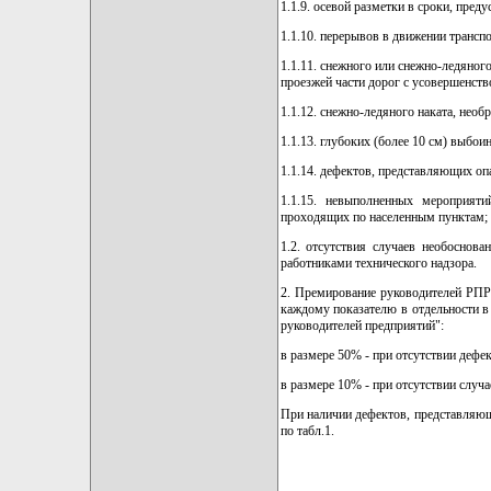
1.1.9. осевой разметки в сроки, пред
1.1.10. перерывов в движении трансп
1.1.11. снежного или снежно-ледяного
проезжей части дорог с усовершенст
1.1.12. снежно-ледяного наката, необ
1.1.13. глубоких (более 10 см) выбои
1.1.14. дефектов, представляющих опа
1.1.15. невыполненных мероприяти
проходящих по населенным пунктам;
1.2. отсутствия случаев необоснов
работниками технического надзора.
2. Премирование руководителей РПР
каждому показателю в отдельности в
руководителей предприятий":
в размере 50% - при отсутствии дефек
в размере 10% - при отсутствии случа
При наличии дефектов, представляющ
по табл.1.