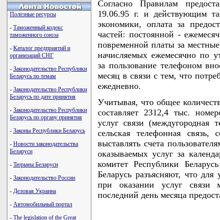
Согласно Правилам предост
19.06.95 г. и действующим т
Полезные ресурсы
экономики, оплата за предос
-
Таможенный кодекс
частей: постоянной - ежемеся
таможенного союза
повременной платы за местные
-
Каталог предприятий и
начисляемых ежемесячно по у
организаций СНГ
за пользование телефоном вно
-
Законодательство Республики
месяц в связи с тем, что потр
Беларусь по темам
ежедневно.
-
Законодательство Республики
Беларусь по дате принятия
Учитывая, что общее количест
-
Законодательство Республики
составляет 2312,4 тыс. номе
Беларусь по органу принятия
услуг связи (междугородная т
-
Законы Республики Беларусь
сельская телефонная связь, 
выставлять счета пользователя
-
Новости законодательства
Беларуси
оказываемых услуг за календ
комитет Республики Беларус
-
Тюрьмы Беларуси
Беларусь разъясняют, что для
-
Законодательство России
при оказании услуг связи м
-
Деловая Украина
последний день месяца предост
-
Автомобильный портал
-
The legislation of the Great