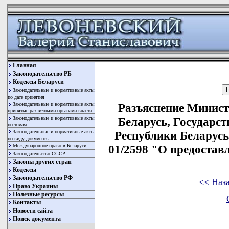
Главная
Законодательство РБ
Кодексы Беларуси
Законодательные и нормативные акты
по дате принятия
Законодательные и нормативные акты
Разъяснение Минист
принятые различными органами власти
Законодательные и нормативные акты
Беларусь, Государст
по темам
Законодательные и нормативные акты
Республики Беларусь 
по виду документы
Международное право в Беларуси
01/2598 "О предостав
Законодательство СССР
Законы других стран
Кодексы
Законодательство РФ
<< Наз
Право Украины
Полезные ресурсы
Контакты
Новости сайта
Поиск документа