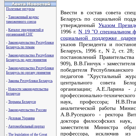
Полезные ресурсы
Ввести в состав совета спе
-
Таможенный кодекс
Беларусь по социальной подд
таможенного союза
утвержденный
Указом Презид
-
Каталог предприятий и
1996 г.
N 19 "О специальном ф
организаций СНГ
социальной поддержке одаре
-
Законодательство Республики
указов Президента и постан
Беларусь по темам
Беларусь, 1996 г., N 2, ст. 2
-
Законодательство Республики
постановлений Правительства 
Беларусь по дате принятия
909), В.В.Гинчук - заместител
-
Законодательство Республики
победителя Республиканского
Беларусь по органу принятия
педагогов "Хрустальный жур
-
Законы Республики Беларусь
центрального совета Бело
организации; А.Е.Ларина - 
-
Новости законодательства
Беларуси
профессионально-техническог
наук, профессора; Н.В.П
-
Тюрьмы Беларуси
аналитической работы Минист
-
Законодательство России
А.В.Русецкого - ректора Вит
-
Деловая Украина
доктора философских наук, 
-
Автомобильный портал
заместителя Министра образ
профессора, исключив из с
-
The legislation of the Great