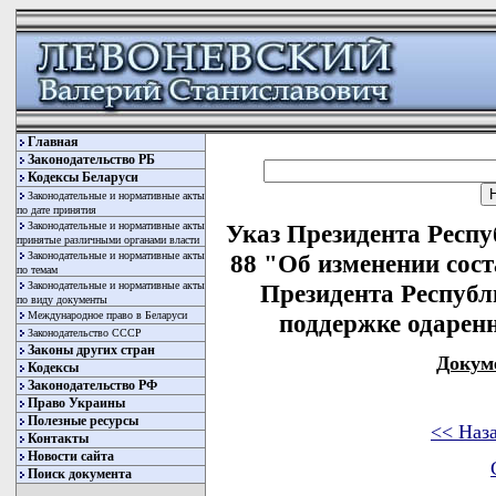
Главная
Законодательство РБ
Кодексы Беларуси
Законодательные и нормативные акты
по дате принятия
Законодательные и нормативные акты
Указ Президента Респу
принятые различными органами власти
Законодательные и нормативные акты
88 "Об изменении сост
по темам
Законодательные и нормативные акты
Президента Республ
по виду документы
Международное право в Беларуси
поддержке одарен
Законодательство СССР
Законы других стран
Докум
Кодексы
Законодательство РФ
Право Украины
Полезные ресурсы
<< Наз
Контакты
Новости сайта
Поиск документа