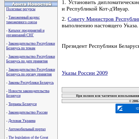
1. Установить дипломатически
и Республикой Кот-д'Ивуар.
Полезные ресурсы
-
Таможенный кодекс
2.
Совету Министров Республи
таможенного союза
выполнению настоящего Указа.
-
Каталог предприятий и
организаций СНГ
-
Законодательство Республики
Президент Республики Бела
Беларусь по темам
-
Законодательство Республики
Беларусь по дате принятия
-
Законодательство Республики
Указы России 2009
Беларусь по органу принятия
карта новых документов
-
Законы Республики Беларусь
-
Новости законодательства
Беларуси
При полном или частичном использовании 
© 2006
-
Тюрьмы Беларуси
-
Законодательство России
-
Деловая Украина
-
Автомобильный портал
-
The legislation of the Great