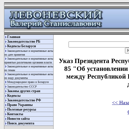
Главная
Законодательство РБ
Кодексы Беларуси
Законодательные и нормативные акты
по дате принятия
Законодательные и нормативные акты
Указ Президента Респу
принятые различными органами власти
Законодательные и нормативные акты
85 "Об установлени
по темам
Законодательные и нормативные акты
между Республикой 
по виду документы
Международное право в Беларуси
Законодательство СССР
Законы других стран
Кодексы
Законодательство РФ
<< Наз
Право Украины
Полезные ресурсы
Контакты
Новости сайта
Поиск документа