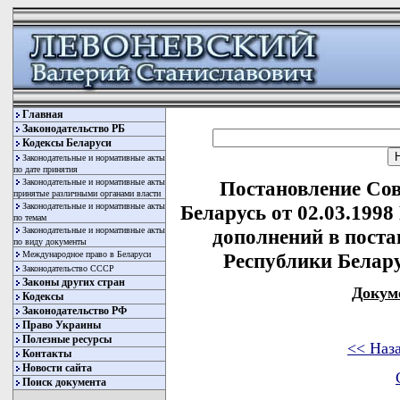
Главная
Законодательство РБ
Кодексы Беларуси
Законодательные и нормативные акты
по дате принятия
Законодательные и нормативные акты
Постановление Со
принятые различными органами власти
Законодательные и нормативные акты
Беларусь от 02.03.1998
по темам
Законодательные и нормативные акты
дополнений в пост
по виду документы
Международное право в Беларуси
Республики Беларус
Законодательство СССР
Законы других стран
Докум
Кодексы
Законодательство РФ
Право Украины
Полезные ресурсы
<< Наз
Контакты
Новости сайта
Поиск документа