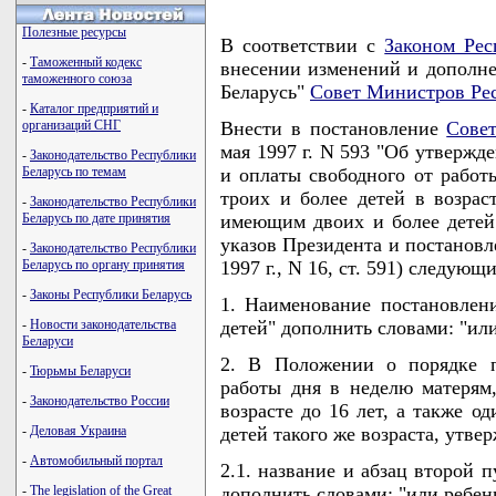
Полезные ресурсы
В соответствии с
Законом Рес
-
Таможенный кодекс
внесении изменений и дополне
таможенного союза
Беларусь"
Совет Министров Ре
-
Каталог предприятий и
организаций СНГ
Внести в постановление
Сове
мая 1997 г. N 593 "Об утвержд
-
Законодательство Республики
Беларусь по темам
и оплаты свободного от рабо
троих и более детей в возрас
-
Законодательство Республики
Беларусь по дате принятия
имеющим двоих и более детей 
указов Президента и постановл
-
Законодательство Республики
Беларусь по органу принятия
1997 г., N 16, ст. 591) следую
-
Законы Республики Беларусь
1. Наименование постановлени
-
Новости законодательства
детей" дополнить словами: "ил
Беларуси
2. В Положении о порядке п
-
Тюрьмы Беларуси
работы дня в неделю матерям
-
Законодательство России
возрасте до 16 лет, а также 
-
Деловая Украина
детей такого же возраста, утв
-
Автомобильный портал
2.1. название и абзац второй п
-
The legislation of the Great
дополнить словами: "или ребен