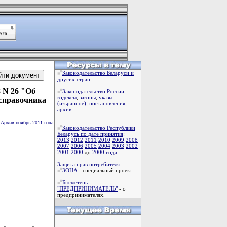
Законодательство Беларуси и
других стран
 N 26 "Об
Законодательство России
кодексы
,
законы
,
указы
 справочника
(изьранное)
,
постановления
,
архив
Архив ноябрь 2011 года
Законодательство Республики
Беларусь по дате принятия
:
2013
2012
2011
2010
2009
2008
2007
2006
2005
2004
2003
2002
2001
2000
до
2000 года
Защита прав потребителя
ЗОНА
- специальный проект
Бюллетень
"ПРЕДПРИНИМАТЕЛЬ"
- о
предпринимателях.