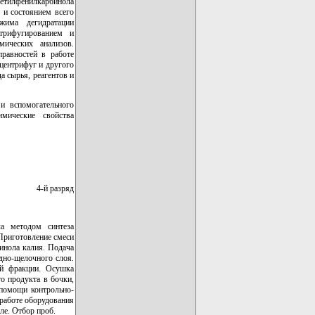
метилфенилкарбинола
 и состоянием всего
жима дегидратации
нтрифугированием и
ических анализов.
правностей в работе
центрифуг и другого
а сырья, реагентов и
и вспомогательного
мические свойства
4-й разряд
ла методом синтеза
 Приготовление смеси
бинола калия. Подача
дно-щелочного слоя.
ой фракции. Осушка
о продукта в бочки,
 помощи контрольно-
 работе оборудования
ле. Отбор проб.