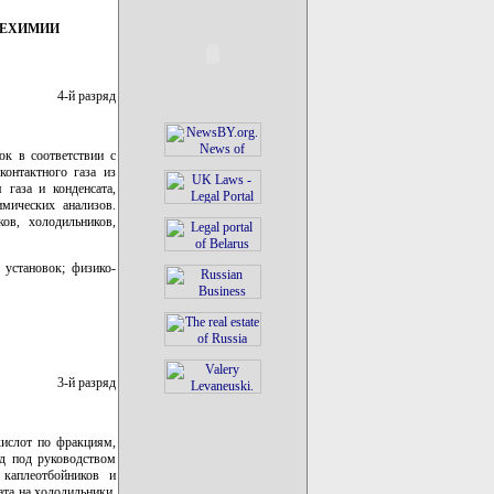
ТЕХИМИИ
4-й разряд
ок в соответствии с
контактного газа из
 газа и конденсата,
мических анализов.
ков, холодильников,
 установок; физико-
3-й разряд
кислот по фракциям,
д под руководством
 каплеотбойников и
та на холодильники,