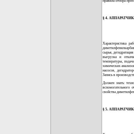
правила отбора проб
§ 4. АППАРАТЧ
Характеристика раб
диметилфенилкарбин
сырья, дегидратаци
выгрузка и откачк
температуры, подач
химических анализо
насосов, дегидрато
Запись в производст
Должен знать: техн
вспомогательного о
свойства диметилфен
§ 5. АППАРАТЧ