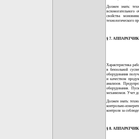
Должен знать: тех
вспомогательного о
свойства моновини
технологического пр
§ 7. АППАРАТЧ
Характеристика рабо
в бензольной суспе
оборудования получ
и качеством продук
анализов. Предупре
оборудования. Пуск
механизмов. Учет д
Должен знать: техн
контрольно-измери
контроля за соблюде
§ 8. АППАРАТЧ