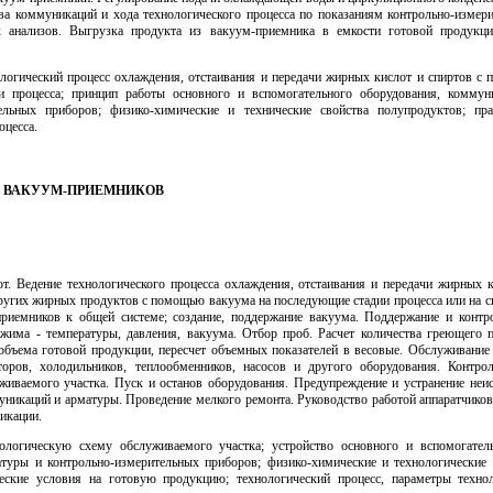
ва коммуникаций и хода технологического процесса по показаниям контрольно-измер
 анализов. Выгрузка продукта из вакуум-приемника в емкости готовой продукци
ологический процесс охлаждения, отстаивания и передачи жирных кислот и спиртов с
и процесса; принцип работы основного и вспомогательного оборудования, коммун
тельных приборов; физико-химические и технические свойства полупродуктов; пра
оцесса.
ИК ВАКУУМ-ПРИЕМНИКОВ
от. Ведение технологического процесса охлаждения, отстаивания и передачи жирных 
ругих жирных продуктов с помощью вакуума на последующие стадии процесса или на 
риемников к общей системе; создание, поддержание вакуума. Поддержание и контр
ежима - температуры, давления, вакуума. Отбор проб. Расчет количества греющего
объема готовой продукции, пересчет объемных показателей в весовые. Обслуживание
оров, холодильников, теплообменников, насосов и другого оборудования. Контро
живаемого участка. Пуск и останов оборудования. Предупреждение и устранение неис
уникаций и арматуры. Проведение мелкого ремонта. Руководство работой аппаратчико
икации.
ологическую схему обслуживаемого участка; устройство основного и вспомогател
туры и контрольно-измерительных приборов; физико-химические и технологические 
еские условия на готовую продукцию; технологический процесс, параметры техно