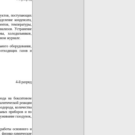
дуктов, поступающих
деление конденсата,
ентов, температуры,
нализов. Устранение
ны, холодильников,
нном журнале.
ьного оборудования,
 отходящих газов и
4-й разряд
рода на бокситовом
талитической реакции
водорода, количества
льных приборов и по
луживание газодувок,
 работы основного и
; физико-химические