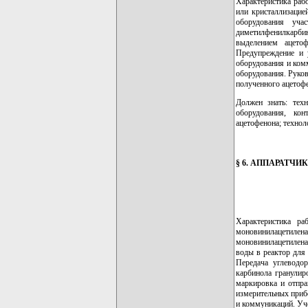
Характеристика раб
или кристаллизацие
оборудования уча
диметилфенилкарби
выделением ацето
Предупреждение и у
оборудования и ком
оборудования. Руков
полученного ацетофе
Должен знать: тех
оборудования, ко
ацетофенона; технол
§ 6. АППАРАТЧ
Характеристика ра
моновинилацетилена 
моновинилацетилена 
воды в реактор для
Передача углеводо
карбинола гранулир
маркировка и отпра
измерительных прибо
и коммуникаций. Уче