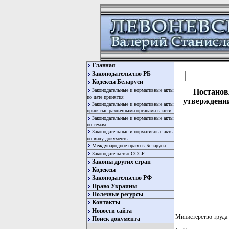
Главная
Законодательство РБ
Кодексы Беларуси
Законодательные и нормативные акты
Постанов
по дате принятия
утверждении
Законодательные и нормативные акты
принятые различными органами власти
Законодательные и нормативные акты
по темам
Законодательные и нормативные акты
по виду документы
Международное право в Беларуси
Законодательство СССР
Законы других стран
Кодексы
Законодательство РФ
Право Украины
Полезные ресурсы
Контакты
Новости сайта
Министерство труд
Поиск документа