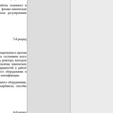
работы основного и
; физико-химические
вила регулирования
5-й разряд
лацетилена и ацетона
 и состоянием всего
, реактора, выходом
ультатам химических
правностей в работе
гого оборудования и
 квалификации.
ьного оборудования,
карбинола; способы
4-й разряд