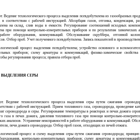
от. Ведение технологического процесса выделения псевдобутилена из газообразных про
 в соответствии с рабочей инструкцией. Абсорбция газов, отгонка, конденсация, раз
илена на склад, слив воды в емкости. Регулирование соотношений исходных компон
ена при помощи контрольно-измерительных приборов и по результатам химических а
работе оборудования, коммуникаций. Обслуживание скруббера, отгонной колон
сов. Отбор проб. Учет полученного псевдобутилена. Запись показателей в производстве
ологический процесс выделения псевдобутилена; устройство основного и вспомогател
тельных приборов; схему арматуры и коммуникаций, физико-химические свойства
собы регулирования процесса; правила отбора проб.
ИК ВЫДЕЛЕНИЯ СЕРЫ
бот. Ведение технологического процесса выделения серы путем сжигания сероводо
ветствии с рабочей инструкцией. Прием топливного газа, сероводорода, проведение ка
иг сероводорода и серы. Регулирование температуры в реакторах и печах дожига серо
го газа в печах дожига, давления топливного газа при помощи контрольно-измерите
ких анализов. Устранение неисправностей в работе оборудования и коммуникаций. Обс
ителя, печи дожига сероводорода. Отбор проб газов, отходящих из печей отжига.
ологический процесс и схему выделения серы путем сжигания сероводорода; принцип
борудования, контрольно-измерительных приборов; схему арматуры и коммуникаций