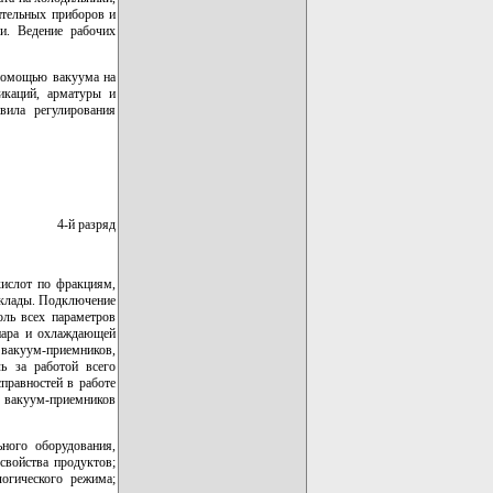
ительных приборов и
и. Ведение рабочих
 помощью вакуума на
икаций, арматуры и
вила регулирования
4-й разряд
кислот по фракциям,
склады. Подключение
оль всех параметров
 пара и охлаждающей
 вакуум-приемников,
ль за работой всего
правностей в работе
в вакуум-приемников
ьного оборудования,
свойства продуктов;
логического режима;