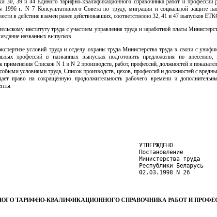
ки 30, 39 и 44 Единого тарифно-квалификационного справочника работ и профессий 
 1996 г. N 7 Консультативного Совета по труду, миграции и социальной защите нас
вести в действие взамен ранее действовавших, соответственно 32, 41 и 47 выпусков ЕТК
тельскому институту труда с участием управления труда и заработной платы Министерс
 издание названных выпусков.
 экспертизе условий труда и отделу охраны труда Министерства труда в связи с унифи
льных профессий в названных выпусках подготовить предложения по внесению, 
 применения Списков N 1 и N 2 производств, работ, профессий, должностей и показате
особыми условиями труда, Список производств, цехов, профессий и должностей с вредн
дает право на сокращенную продолжительность рабочего времени и дополнительны
енты.
                                         УТВЕРЖДЕНО

                                         Постановление

                                         Министерства труда

                                         Республики Беларусь

                                         02.03.1998 N 26
НОГО ТАРИФНО-КВАЛИФИКАЦИОННОГО СПРАВОЧНИКА РАБОТ И ПРОФЕ