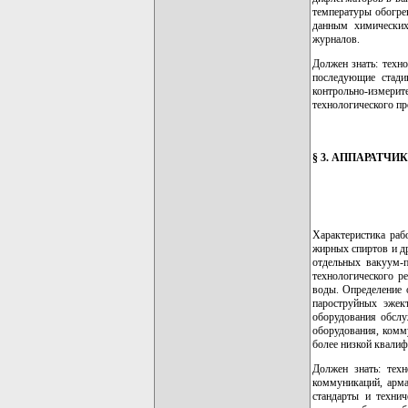
температуры обогре
данным химических
журналов.
Должен знать: техн
последующие стади
контрольно-измери
технологического пр
§ 3. АППАРАТЧ
Характеристика раб
жирных спиртов и д
отдельных вакуум-п
технологического р
воды. Определение 
пароструйных эжект
оборудования обслу
оборудования, комм
более низкой квалиф
Должен знать: техн
коммуникаций, арма
стандарты и технич