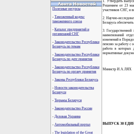
1. Утвердить выпус
Решением от 23 мая
Полезные ресурсы
участников СНГ, и в
-
Таможенный кодекс
2. Научно-исследова
таможенного союза
Беларусь обеспечить
-
Каталог предприятий и
3. Государственной
организаций СНГ
наименований отде
изменений в Порядок
-
Законодательство Республики
пенсию за работу с 
Беларусь по темам
работа в которых 
нормативные докум
-
Законодательство Республики
Беларусь по дате принятия
-
Законодательство Республики
Министр И.А.ЛЯХ
Беларусь по органу принятия
-
Законы Республики Беларусь
-
Новости законодательства
               
Беларуси
               
               
-
Тюрьмы Беларуси
               
               
-
Законодательство России
-
Деловая Украина
ВЫПУСК 30 ЕДИ
-
Автомобильный портал
-
The legislation of the Great