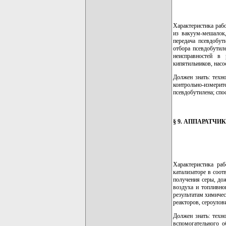
Характеристика раб
из вакуум-мешалок,
передача псевдобут
отбора псевдобутил
неисправностей в 
кипятильников, насо
Должен знать: техн
контрольно-измери
псевдобутилена; спо
§ 9. АППАРАТЧ
Характеристика ра
катализаторе в соот
получения серы, дож
воздуха и топливно
результатам химичес
реакторов, сероулов
Должен знать: техн
вспомогательного о