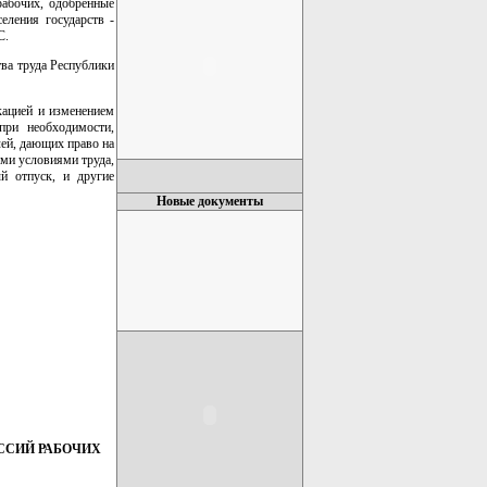
рабочих, одобренные
еления государств -
С.
тва труда Республики
кацией и изменением
при необходимости,
лей, дающих право на
ыми условиями труда,
й отпуск, и другие
Новые документы
ССИЙ РАБОЧИХ