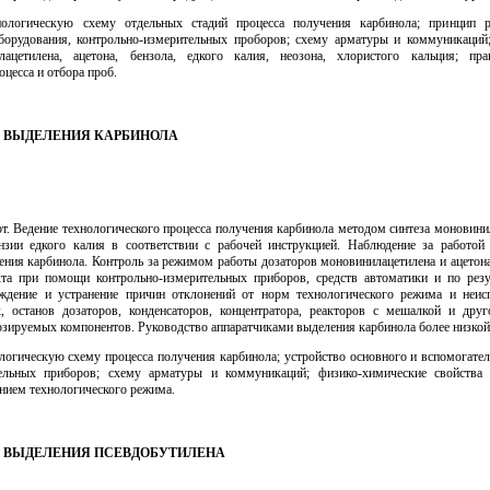
нологическую схему отдельных стадий процесса получения карбинола; принцип 
борудования, контрольно-измерительных проборов; схему арматуры и коммуникаций
лацетилена, ацетона, бензола, едкого калия, неозона, хлористого кальция; пра
оцесса и отбора проб.
ИК ВЫДЕЛЕНИЯ КАРБИНОЛА
т. Ведение технологического процесса получения карбинола методом синтеза моновини
нзии едкого калия в соответствии с рабочей инструкцией. Наблюдение за работой
ения карбинола. Контроль за режимом работы дозаторов моновинилацетилена и ацетона
та при помощи контрольно-измерительных приборов, средств автоматики и по рез
ждение и устранение причин отклонений от норм технологического режима и неис
, останов дозаторов, конденсаторов, концентратора, реакторов с мешалкой и дру
озируемых компонентов. Руководство аппаратчиками выделения карбинола более низкой
ологическую схему процесса получения карбинола; устройство основного и вспомогател
тельных приборов; схему арматуры и коммуникаций; физико-химические свойства 
нием технологического режима.
ИК ВЫДЕЛЕНИЯ ПСЕВДОБУТИЛЕНА