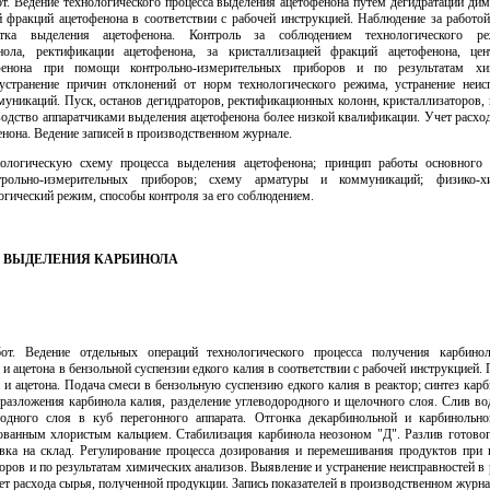
от. Ведение технологического процесса выделения ацетофенона путем дегидратации ди
й фракций ацетофенона в соответствии с рабочей инструкцией. Наблюдение за работой
стка выделения ацетофенона. Контроль за соблюдением технологического ре
нола, ректификации ацетофенона, за кристаллизацией фракций ацетофенона, це
фенона при помощи контрольно-измерительных приборов и по результатам хим
странение причин отклонений от норм технологического режима, устранение неис
муникаций. Пуск, останов дегидраторов, ректификационных колонн, кристаллизаторов, 
одство аппаратчиками выделения ацетофенона более низкой квалификации. Учет расход
нона. Ведение записей в производственном журнале.
нологическую схему процесса выделения ацетофенона; принцип работы основного 
нтрольно-измерительных приборов; схему арматуры и коммуникаций; физико-хи
огический режим, способы контроля за его соблюдением.
ИК ВЫДЕЛЕНИЯ КАРБИНОЛА
бот. Ведение отдельных операций технологического процесса получения карбино
и ацетона в бензольной суспензии едкого калия в соответствии с рабочей инструкцией.
и ацетона. Подача смеси в бензольную суспензию едкого калия в реактор; синтез кар
 разложения карбинола калия, разделение углеводородного и щелочного слоя. Слив во
родного слоя в куб перегонного аппарата. Отгонка декарбинольной и карбинольн
ованным хлористым кальцием. Стабилизация карбинола неозоном "Д". Разлив готовог
вка на склад. Регулирование процесса дозирования и перемешивания продуктов при
ров и по результатам химических анализов. Выявление и устранение неисправностей в
т расхода сырья, полученной продукции. Запись показателей в производственном журна