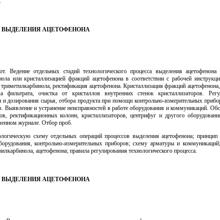
.
ИК ВЫДЕЛЕНИЯ АЦЕТОФЕНОНА
от. Ведение отдельных стадий технологического процесса выделения ацетофенона
ола или кристаллизацией фракций ацетофенона в соответствии с рабочей инструкци
я триметилкарбинола, ректификация ацетофенона. Кристаллизация фракций ацетофенона,
а фильтрата, очистка от кристаллов внутренних стенок кристаллизаторов. Регу
и и дозирования сырья, отбора продукта при помощи контрольно-измерительных прибор
в. Выявление и устранение неисправностей в работе оборудования и коммуникаций. Обс
ров, ректификационных колонн, кристаллизаторов, центрифуг и другого оборудовани
венном журнале. Отбор проб.
ологическую схему отдельных операций процессов выделения ацетофенона; принцип
борудования, контрольно-измерительных приборов; схему арматуры и коммуникаций
илкарбинола, ацетофенона; правила регулирования технологического процесса.
ИК ВЫДЕЛЕНИЯ АЦЕТОФЕНОНА