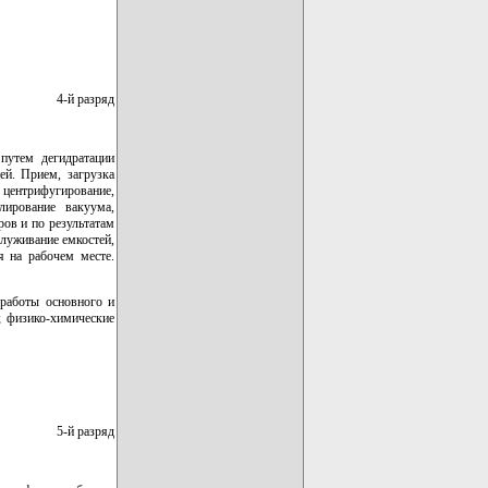
4-й разряд
 путем дегидратации
ей. Прием, загрузка
 центрифугирование,
лирование вакуума,
ов и по результатам
луживание емкостей,
я на рабочем месте.
 работы основного и
; физико-химические
5-й разряд