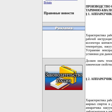
Britain
ПРОИЗВОДСТВО
ТАРИФНО-КВАЛ
Правовые новости
§ 1. АППАРАТЧ
Характеристика раб
рабочей инструкцие
коллектора контакт
температуры, ваку
Устранение неиспра
установки для дымов
Должен знать: техн
химические свойства
§ 2. АППАРАТЧ
Характеристика раб
жирных спиртов и 
аппаратчика вакуу
дифлегматоров в ва