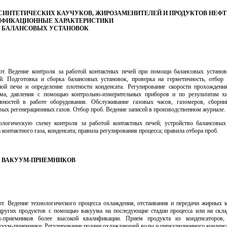
 СИНТЕТИЧЕСКИХ КАУЧУКОВ, ЖИРОЗАМЕНИТЕЛЕЙ И ПРОДУКТОВ НЕФ
ИФИКАЦИОННЫЕ ХАРАКТЕРИСТИКИ
ИК БАЛАНСОВЫХ УСТАНОВОК
от. Ведение контроля за работой контактных печей при помощи балансовых установ
й. Подготовка и сборка балансовых установок, проверка на герметичность, отбор 
ной печи и определение плотности конденсата. Регулирование скорости прохождения
ума, давления с помощью контрольно-измерительных приборов и по результатам хи
вностей в работе оборудования. Обслуживание газовых часов, газомеров, сборни
ых регенерационных газов. Отбор проб. Ведение записей в производственном журнале.
ологическую схему контроля за работой контактных печей; устройство балансовых
 контактного газа, конденсата; правила регулирования процесса; правила отбора проб.
ИК ВАКУУМ-ПРИЕМНИКОВ
от. Ведение технологического процесса охлаждения, отстаивания и передачи жирных 
других продуктов с помощью вакуума на последующие стадии процесса или на скла
м-приемников более высокой квалификации. Прием продукта из конденсаторов,
куум-приемники. Регулирование подачи охлаждающей воды и циркуляционного конденса