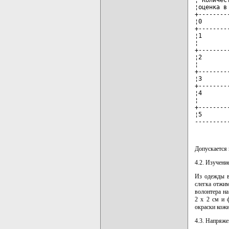
¦ Количес
¦оценка в
+--------
¦0       
+--------
¦1       
¦        
+--------
¦2       
¦        
+--------
¦3       
+--------
¦4       
¦        
+--------
¦5       
---------
Допускается 
4.2. Изучени
Из одежды в
слегка отжим
волонтера на
2 x 2 см и 
окраски кожи
4.3. Напряже