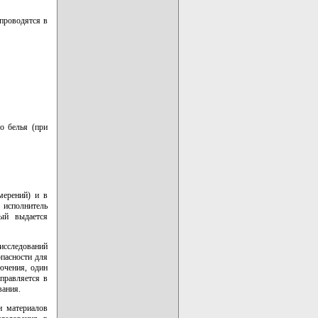
проводятся в
о белья (при
мерений) и в
исполнитель
рый выдается
исследований
опасности для
ючения, один
правляется в
вания.
и материалов