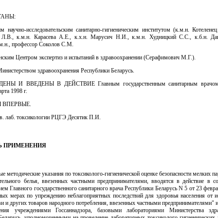
ТАНЫ:
им научно-исследовательским санитарно-гигиеническим институтом (к.м.н. Котеленец 
.В., к.м.н. Карасева А.Е., к.х.н. Марусич Н.И., к.м.н. Худницкий С.С., к.б.н. Да
.м.н., профессор Соколов С.М.
нским Центром экспертиз и испытаний в здравоохранении (Серафимович М.Г.).
истерством здравоохранения Республики Беларусь.
ЕНЫ И ВВЕДЕНЫ В ДЕЙСТВИЕ Главным государственным санитарным врачом
рта 1998 г.
Ы ВПЕРВЫЕ.
ав. лаб. токсикологии РЦГЭ Десятик П.И.
ТЬ ПРИМЕНЕНИЯ
ые методические указания по токсиколого-гигиенической оценке безопасности мелких п
тельного белья, ввезенных частными предпринимателями, вводятся в действие в со
ем Главного государственного санитарного врача Республики Беларусь N 5 от 23 февра
ных мерах по упреждению неблагоприятных последствий для здоровья населения от и
и и других товаров народного потребления, ввезенных частными предпринимателями" 
ения учреждениями Госсаннадзора, базовыми лабораториями Министерства здра
Беларусь, уполномоченными на проведение лабораторных токсиколого-гигиенических 