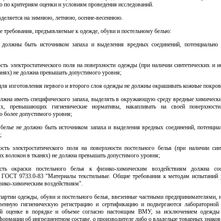
 по критериям оценки и условиям проведения исследований.
зделяется на зимнюю, летнюю, осенне-весеннюю.
е требования, предъявляемые к одежде, обуви и постельному белью:
 должны быть источником запаха и выделения вредных соединений, потенциально
сть электростатического поля на поверхности одежды (при наличии синтетических и 
анях) не должна превышать допустимого уровня;
для изготовления первого и второго слоя одежды не должны окрашивать кожные покров
должна иметь специфического запаха, выделять в окружающую среду вредные химически
ях, превышающих гигиенические нормативы, накапливать на своей поверхности
о более допустимого уровня;
е белье не должно быть источником запаха и выделения вредных соединений, потенциа
;
ость электростатического поля на поверхности постельного белья (при наличии син
х волокон в тканях) не должна превышать допустимого уровня;
сть окраски постельного белья к физико-химическим воздействиям должна соо
 ГОСТ 9733.0-83 "Материалы текстильные. Общие требования к методам испытаний 
изико-химическим воздействиям".
 партии одежды, обуви и постельного белья, ввезенные частными предпринимателями, 
твенную гигиеническую регистрацию и сертификацию и подвергаются лабораторной 
ой оценке в порядке и объеме согласно настоящим ВМУ, за исключением одежды
рмации об ингредиентном составе, о производителе либо о владельце товарных знаков