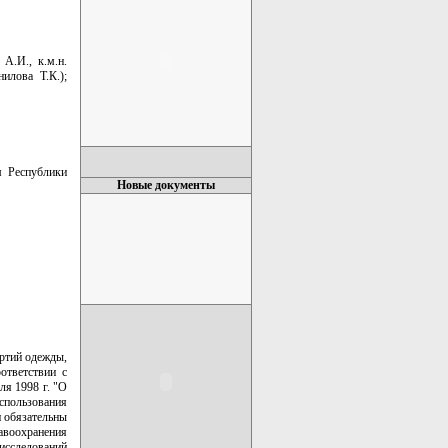
А.И., к.м.н.
нилова Т.К.);
 Республики
Новые документы
артий одежды,
ответствии с
ля 1998 г. "О
спользования
и обязательны
воохранения
исследований