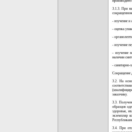
производител
3.1.3. При 
сокращенном
- изучение и
- оценка упа
- органолепт
- изучение п
- изучение 
наличии синт
- санитарно-
Сокращение д
3.2. На осн
соответств
(квалифицир
заказчику.
3.3. Получе
образцов оде
здоровья, я
экземпляр к
Республиканс
3.4. При от