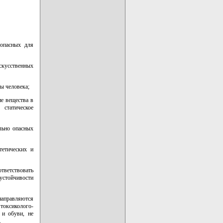
 опасных для
искусственных
ы человека;
е вещества в
 статическое
льно опасных
тетических и
тветствовать
устойчивости
направляются
токсиколого-
 и обуви, не
.