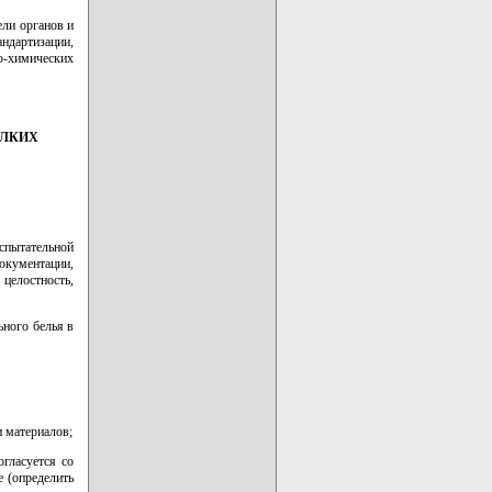
ели органов и
ндартизации,
-химических
ЕЛКИХ
спытательной
окументации,
целостность,
ьного белья в
и материалов;
огласуется со
 (определить