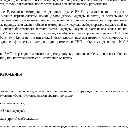
ви, выдачу заключений по их результатам для гигиенической регистрации.
ящие Временные методические указания (далее ВМУ) устанавливают критерии ги
и мелких партий одежды, обуви (кроме детской одежды и обуви) и постельного бе
 показатели, обеспечивающие исключение негативного влияния на здоровье насе
и, порядок проведения, объем и методические подходы лабораторных исследований по
ой оценке безопасности мелких партий одежды, обуви и постельного белья на их 
 "МУ по гигиенической оценке одежды и обуви из полимерных материалов" N 1353-76
-54-97 "Критерии гигиенической безопасности искусственных и синтетических в
 уровней физических факторов при применении ТНП в бытовых условиях" N 9-2
.
щие ВМУ не распространяются на одежду, обувь и постельное белье, ввезенные больш
иниц) или изготавливаемые в Республике Беларусь.
 ПОЛОЖЕНИЯ
е отнесены товары, предназначенные для носки, контактирующие с поверхностями челове
головные уборы. Условно одежда делится по слоям:
вый слой одежды);
орой слой одежды);
ежда (третий слой одежды);
оры и постельное белье, учитывая непосредственный контакт с кожными покровами,