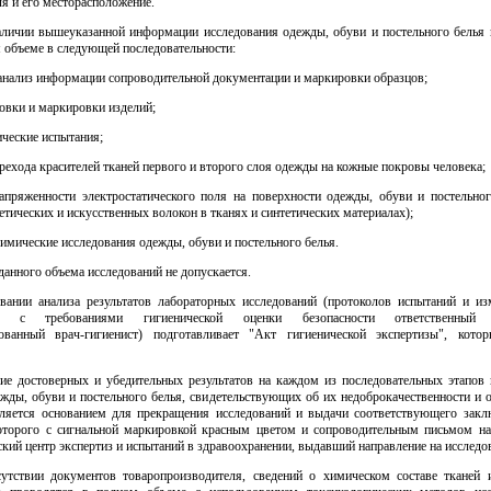
я и его месторасположение.
наличии вышеуказанной информации исследования одежды, обуви и постельного белья 
 объеме в следующей последовательности:
 анализ информации сопроводительной документации и маркировки образцов;
ковки и маркировки изделий;
ические испытания;
ерехода красителей тканей первого и второго слоя одежды на кожные покровы человека;
напряженности электростатического поля на поверхности одежды, обуви и постельног
етических и искусственных волокон в тканях и синтетических материалах);
химические исследования одежды, обуви и постельного белья.
анного объема исследований не допускается.
овании анализа результатов лабораторных исследований (протоколов испытаний и из
ии с требованиями гигиенической оценки безопасности ответственный 
ованный врач-гигиенист) подготавливает "Акт гигиенической экспертизы", кото
ние достоверных и убедительных результатов на каждом из последовательных этапов 
жды, обуви и постельного белья, свидетельствующих об их недоброкачественности и 
вляется основанием для прекращения исследований и выдачи соответствующего закл
оторого с сигнальной маркировкой красным цветом и сопроводительным письмом на
кий центр экспертиз и испытаний в здравоохранении, выдавший направление на исследо
сутствии документов товаропроизводителя, сведений о химическом составе тканей 