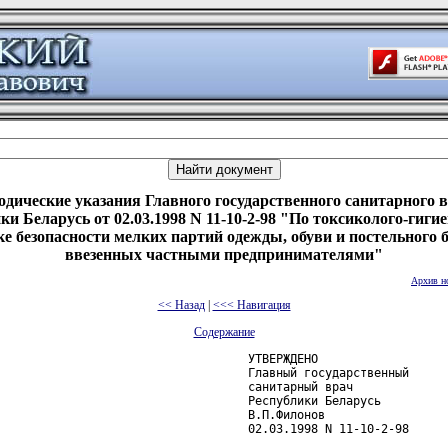
дические указания Главного государственного санитарного 
ки Беларусь от 02.03.1998 N 11-10-2-98 "По токсиколого-гиги
ке безопасности мелких партий одежды, обуви и постельного б
ввезенных частными предпринимателями"
Архив н
<< Назад
|
<<< Навигация
Содержание
                                    УТВЕРЖДЕНО

                                    Главный государственный

                                    санитарный врач

                                    Республики Беларусь

                                    В.П.Филонов

                                    02.03.1998 N 11-10-2-98