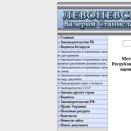
Главная
Законодательство РБ
Кодексы Беларуси
Законодательные и нормативные акты
по дате принятия
Мето
Законодательные и нормативные акты
Республи
принятые различными органами власти
Законодательные и нормативные акты
оцен
по темам
Законодательные и нормативные акты
по виду документы
Международное право в Беларуси
Законодательство СССР
Законы других стран
Кодексы
Законодательство РФ
         
Право Украины
         
Полезные ресурсы
         
Контакты
         
Новости сайта
         
Поиск документа
         