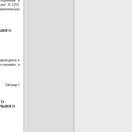
следования в
лов" N 1353-
интетических
ЬНОГО
проводится в
усственных и
Таблица 1
ГО
ЕЛЬНОГО