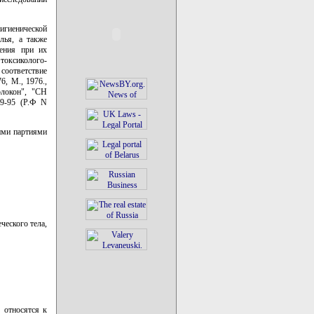
гиенической
лья, а также
ления при их
 токсиколого-
соответствие
, М., 1976.,
олокон", "СН
9-95 (Р.Ф N
ими партиями
ческого тела,
 относятся к