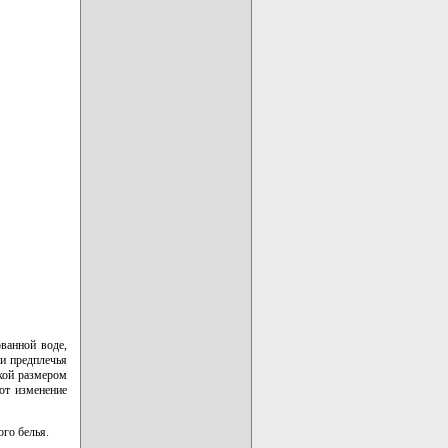
ванной воде,
ли предплечья
дкой размером
ют изменение
ого белья.