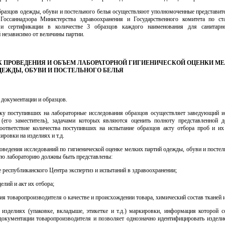
бразцов одежды, обуви и постельного белья осуществляют уполномоченные представит
Госсаннадзора Министерства здравоохранения и Государственного комитета по ста
 и сертификации в количестве 3 образцов каждого наименования для санитарно
 независимо от величины партии.
ОК ПРОВЕДЕНИЯ И ОБЪЕМ ЛАБОРАТОРНОЙ ГИГИЕНИЧЕСКОЙ ОЦЕНКИ М
ДЕЖДЫ, ОБУВИ И ПОСТЕЛЬНОГО БЕЛЬЯ
 документации и образцов.
мку поступивших на лабораторные исследования образцов осуществляет заведующий и
 (его заместитель), задачами которых являются оценить полноту представленной д
соответствие количества поступивших на испытание образцов акту отбора проб и их 
ировки на изделиях и т.д.
роведения исследований по гигиенической оценке мелких партий одежды, обуви и постел
ую лабораторию должны быть представлены:
е республиканского Центра экспертиз и испытаний в здравоохранении;
елий и акт их отбора;
ия товаропроизводителя о качестве и происхождении товара, химический состав тканей 
 изделиях (упаковке, вкладыше, этикетке и т.д.) маркировки, информация которой с
документации товаропроизводителя и позволяет однозначно идентифицировать изделие