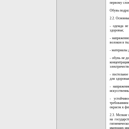
первому слою
Обувь подра
2.2. Основны
- одежда не
здоровья;
- напряженно
волокон в тк
- материалы 
- обувь не 
концентраци
электричеств
- постельно
для здоровья
- напряженн
искусственны
- устойчиво
требованиям
окрасок к ф
2.3. Мелкие
на государс
гигиеническ
имеющих инфо