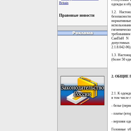
Britain
одежды и обу
1.2. Насто
Правовые новости
безопасност
нормативные
использовани
гигиеническ
требованиям
СанПиН N 10
допустимых
2.1.8.042-96)
1.3. Настоя
(более 50 ед
2. ОБЩИЕ
2.1. К одежд
в том числе 
- белье (пер
- платье (вт
- верхняя од
Головные уб