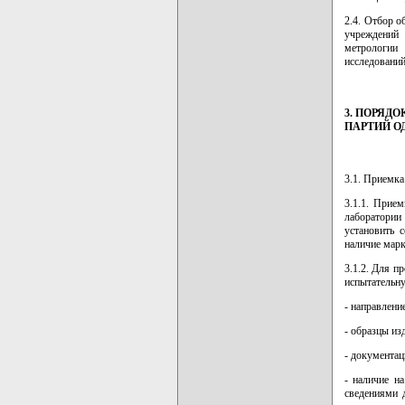
2.4. Отбор о
учреждений 
метрологии
исследований
3. ПОРЯД
ПАРТИЙ О
3.1. Приемка
3.1.1. Прие
лаборатории
установить 
наличие марк
3.1.2. Для п
испытательн
- направлени
- образцы изд
- документац
- наличие на
сведениями 