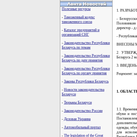
Полезные ресурсы
1. РАЗРАБО
-
Таможенный кодекс
- Белорусск
таможенного союза
Половинкин Л
директор - д
-
Каталог предприятий и
организаций СНГ
- Республика
-
Законодательство Республики
ВНЕСЕНЫ Мин
Беларусь по темам
2. УТВЕРЖД
-
Законодательство Республики
Беларусь 2 ма
Беларусь по дате принятия
3. ВВЕДЕН
-
Законодательство Республики
Беларусь по органу принятия
Рецензент: з
-
Законы Республики Беларусь
-
Новости законодательства
1. ОБЛАС
Беларуси
-
Тюрьмы Беларуси
1.1. Временн
-
Законодательство России
обуви и пос
Постановлени
-
Деловая Украина
дополнитель
-
Автомобильный портал
одежды, обув
для исполн
-
The legislation of the Great
Республики 