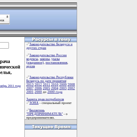
Законодательство Беларуси и
других стран
Законодательство России
кодексы
,
законы
,
указы
врача
(изьранное)
,
постановления
,
енической
архив
елья,
Законодательство Республики
Беларусь по дате принятия
:
2013
2012
2011
2010
2009
2008
оябрь 2011 года
2007
2006
2005
2004
2003
2002
2001
2000
до
2000 года
Защита прав потребителя
ЗОНА
- специальный проект
Бюллетень
"ПРЕДПРИНИМАТЕЛЬ"
- о
предпринимателях.