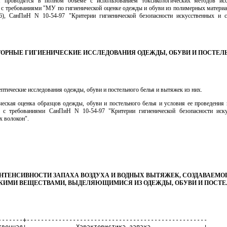
я проводятся в полном объеме с использованием токсикологических методов ис
и с требованиями "МУ по гигиенической оценке одежды и обуви из полимерных материа
6), СанПиН N 10-54-97 "Критерии гигиенической безопасности искусственных и с
АТОРНЫЕ ГИГИЕНИЧЕСКИЕ ИССЛЕДОВАНИЯ ОДЕЖДЫ, ОБУВИ И ПОСТЕЛ
ептические исследования одежды, обуви и постельного белья и вытяжек из них.
ческая оценка образцов одежды, обуви и постельного белья и условия ее проведения 
и с требованиями СанПиН N 10-54-97 "Критерии гигиенической безопасности иск
х волокон".
НТЕНСИВНОСТИ ЗАПАХА ВОЗДУХА И ВОДНЫХ ВЫТЯЖЕК, СОЗДАВАЕМО
ИМИ ВЕЩЕСТВАМИ, ВЫДЕЛЯЮЩИМИСЯ ИЗ ОДЕЖДЫ, ОБУВИ И ПОСТ
-------+---------------------------------------------------
