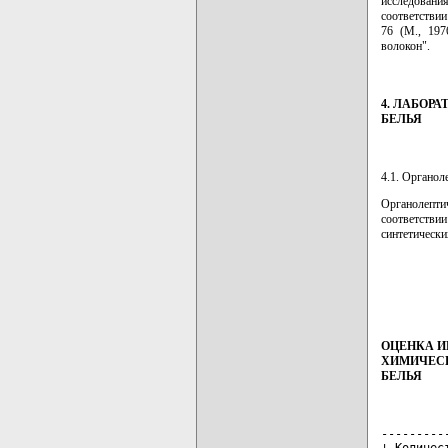
исследовани
соответстви
76 (М., 197
волокон".
4. ЛАБОР
БЕЛЬЯ
4.1. Органол
Органолепти
соответстви
синтетически
ОЦЕНКА И
ХИМИЧЕСК
БЕЛЬЯ
---------