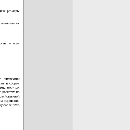
тные размеры
становленных
ости по всем
в инспекции
гов и сборов
уммы местных
в расчетах по
озяйственной
ансирования
 добавленную