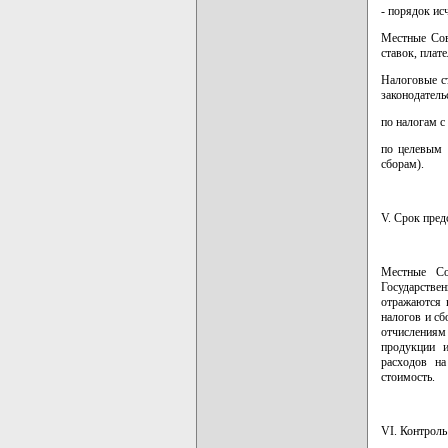
- порядок ис
Местные Сов
ставок, плат
Налоговые с
законодатель
по налогам с
по целевым 
сборам).
V. Срок пред
Местные Со
Государстве
отражаются 
налогов и сб
отчислениям
продукции 
расходов на
стоимость.
VI. Контроль