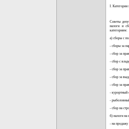
I. Категории
Советы депу
налоги и сб
категориям:
а) сборы с по
- сборы за п
- сбор за пра
- сбор с влад
- сбор за пр
- сбор за вы
- сбор за пр
- курортный 
- рыболовный
- сбор на стр
б) налоги на 
- на продажу