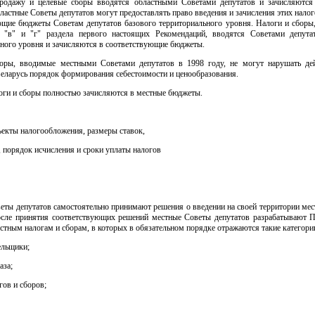
родажу и целевые сборы вводятся областными Советами депутатов и зачисляются
астные Советы депутатов могут предоставлять право введения и зачисления этих налог
ющие бюджеты Советам депутатов базового территориального уровня. Налоги и сборы,
, "в" и "г" раздела первого настоящих Рекомендаций, вводятся Советами депута
ьного уровня и зачисляются в соответствующие бюджеты.
оры, вводимые местными Советами депутатов в 1998 году, не могут нарушать д
еларусь порядок формирования себестоимости и ценообразования.
оги и сборы полностью зачисляются в местные бюджеты.
бъекты налогообложения, размеры ставок,
 порядок исчисления и сроки уплаты налогов
еты депутатов самостоятельно принимают решения о введении на своей территории мес
осле принятия соответствующих решений местные Советы депутатов разрабатывают 
тным налогам и сборам, в которых в обязательном порядке отражаются такие категории
ельщики;
аза;
гов и сборов;