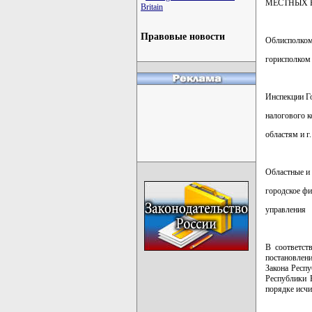
МЕСТНЫХ 
Britain
Правовые новости
Облисполко
горисполком
Инспекции Г
налогового к
областям и г
Областные и
городское ф
управления
В соответст
постановлен
Закона Респ
Республики 
порядке исчи