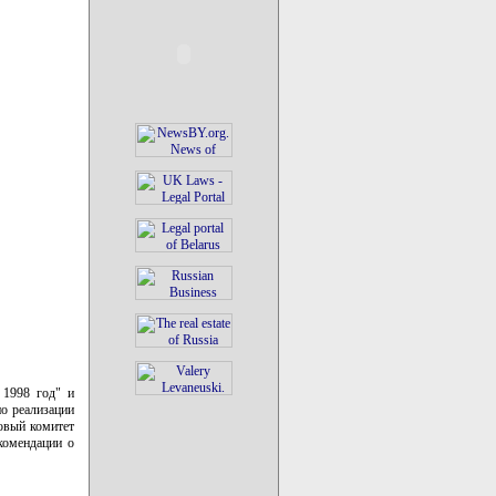
 1998 год" и
о реализации
овый комитет
комендации о