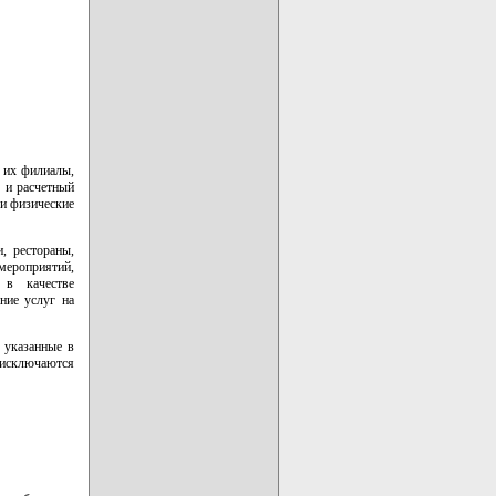
 их филиалы,
 и расчетный
 и физические
, рестораны,
 мероприятий,
 в качестве
ние услуг на
 указанные в
и исключаются