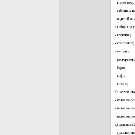
- винно-водо
- табачных и
- изделий из
в) сборы за у
- гостиниц;
- кемпингов;
- мотелей;
- ресторанов;
- баров;
- кафе;
- казино;
г) налоги, с
- налог на ре
- налог на р
- налог на р
д) целевые с
- транспортн