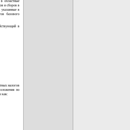
 в областные
ов и сборов в
 указанные в
тов базового
ействующий в
тных налогов
Положения по
 как: