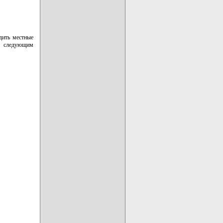
дить местные
по следующим