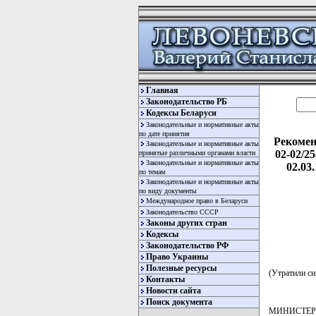
Главная
Законодательство РБ
Кодексы Беларуси
Законодательные и нормативные акты
по дате принятия
Рекомен
Законодательные и нормативные акты
02-02/2
принятые различными органами власти
Законодательные и нормативные акты
02.03
по темам
Законодательные и нормативные акты
по виду документы
Международное право в Беларуси
Законодательство СССР
Законы других стран
Кодексы
Законодательство РФ
Право Украины
Полезные ресурсы
(Утратили си
Контакты
Новости сайта
Поиск документа
МИНИСТЕР