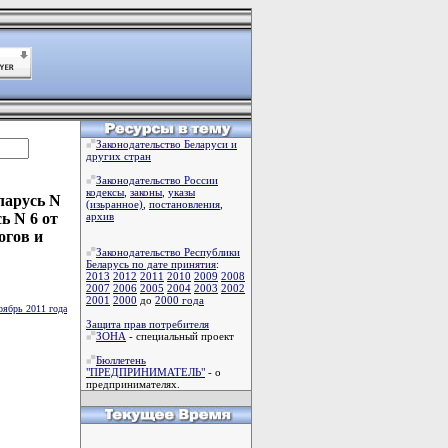
Законодательство Беларуси и
других стран
Законодательство России
кодексы
,
законы
,
указы
ларусь N
(изьранное)
,
постановления
,
ь N 6 от
архив
огов и
Законодательство Республики
Беларусь по дате принятия
:
2013
2012
2011
2010
2009
2008
2007
2006
2005
2004
2003
2002
2001
2000
до
2000 года
оябрь 2011 года
Защита прав потребителя
ЗОНА
- специальный проект
Бюллетень
"ПРЕДПРИНИМАТЕЛЬ"
- о
предпринимателях.