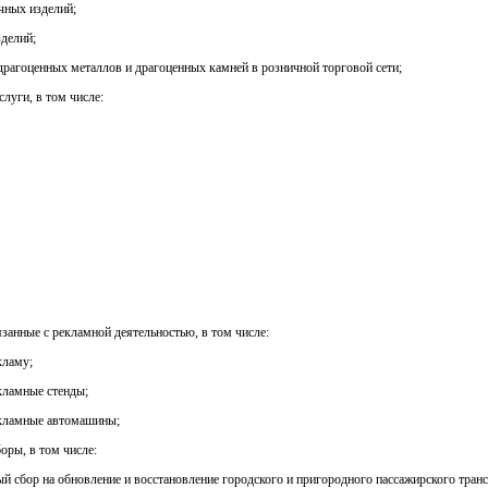
чных изделий;
зделий;
 драгоценных металлов и драгоценных камней в розничной торговой сети;
слуги, в том числе:
вязанные с рекламной деятельностью, в том числе:
кламу;
екламные стенды;
екламные автомашины;
боры, в том числе:
ый сбор на обновление и восстановление городского и пригородного пассажирского транс