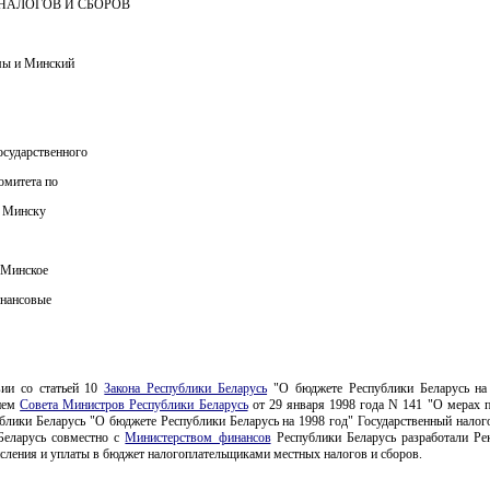
НАЛОГОВ И СБОРОВ
мы и Минский
осударственного
омитета по
. Минску
 Минское
инансовые
вии со статьей 10
Закона Республики Беларусь
"О бюджете Республики Беларусь на
ием
Совета Министров Республики Беларусь
от 29 января 1998 года N 141 "О мерах п
ублики Беларусь "О бюджете Республики Беларусь на 1998 год" Государственный налог
Беларусь совместно с
Министерством финансов
Республики Беларусь разработали Ре
сления и уплаты в бюджет налогоплательщиками местных налогов и сборов.