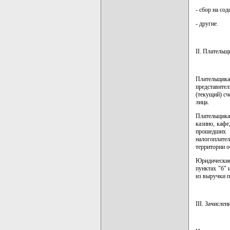
- сбор на со
- другие.
II. Плательщ
Плательщика
представите
(текущий) сч
лица.
Плательщика
казино, кафе
прошедших 
налогоплате
территории о
Юридические
пунктах "б" 
из выручки п
III. Зачисле