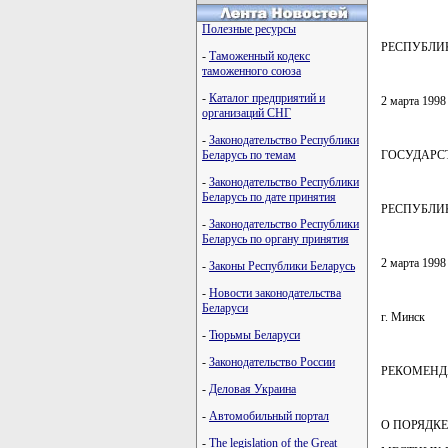
Полезные ресурсы
РЕСПУБЛИ
-
Таможенный кодекс
таможенного союза
-
Каталог предприятий и
2 марта 1998 
организаций СНГ
-
Законодательство Республики
Беларусь по темам
ГОСУДАРС
-
Законодательство Республики
Беларусь по дате принятия
РЕСПУБЛИ
-
Законодательство Республики
Беларусь по органу принятия
2 марта 1998
-
Законы Республики Беларусь
-
Новости законодательства
Беларуси
г. Минск
-
Тюрьмы Беларуси
-
Законодательство России
РЕКОМЕН
-
Деловая Украина
-
Автомобильный портал
О ПОРЯДК
-
The legislation of the Great