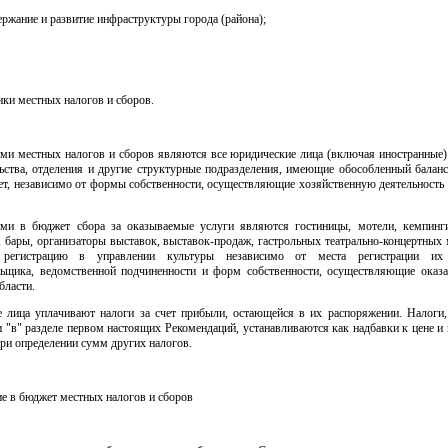
держание и развитие инфраструктуры города (района);
ики местных налогов и сборов.
ми местных налогов и сборов являются все юридические лица (включая иностранные)
льства, отделения и другие структурные подразделения, имеющие обособленный баланс
ет, независимо от формы собственности, осуществляющие хозяйственную деятельность
ми в бюджет сбора за оказываемые услуги являются гостиницы, мотели, кемпинги
, бары, организаторы выставок, выставок-продаж, гастрольных театрально-концертных
регистрацию в управлении культуры независимо от места регистрации их
льщика, ведомственной подчиненности и форм собственности, осуществляющие оказа
бласти.
 лица уплачивают налоги за счет прибыли, остающейся в их распоряжении. Налоги,
и "в" разделе первом настоящих Рекомендаций, устанавливаются как надбавки к цене 
ри определении сумм других налогов.
ние в бюджет местных налогов и сборов