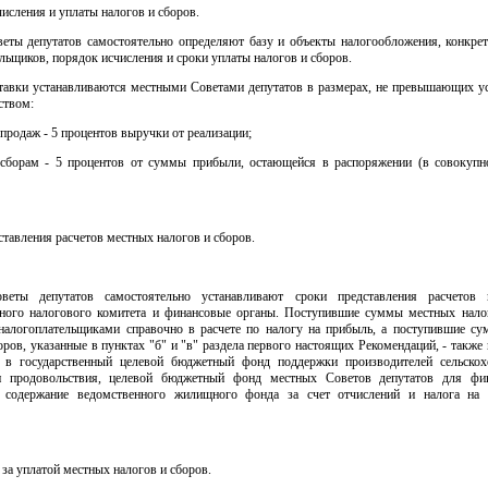
числения и уплаты налогов и сборов.
еты депутатов самостоятельно определяют базу и объекты налогообложения, конкре
ельщиков, порядок исчисления и сроки уплаты налогов и сборов.
тавки устанавливаются местными Советами депутатов в размерах, не превышающих у
ством:
 продаж - 5 процентов выручки от реализации;
сборам - 5 процентов от суммы прибыли, остающейся в распоряжении (в совокупн
ставления расчетов местных налогов и сборов.
веты депутатов самостоятельно устанавливают сроки представления расчетов 
нного налогового комитета и финансовые органы. Поступившие суммы местных нало
налогоплательщиками справочно в расчете по налогу на прибыль, а поступившие с
оров, указанные в пунктах "б" и "в" раздела первого настоящих Рекомендаций, - также 
 в государственный целевой бюджетный фонд поддержки производителей сельскох
и продовольствия, целевой бюджетный фонд местных Советов депутатов для фин
 содержание ведомственного жилищного фонда за счет отчислений и налога на
 за уплатой местных налогов и сборов.