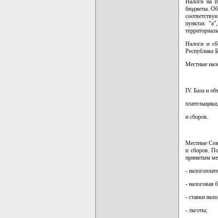
Налоги на п
бюджеты. Обл
соответству
пунктах "а"
территориал
Налоги и сб
Республике Б
Местные нал
IV. База и о
плательщики,
и сборов.
Местные Сов
и сборов. П
принятым мес
- налогоплат
- налоговая б
- ставки нало
- льготы;