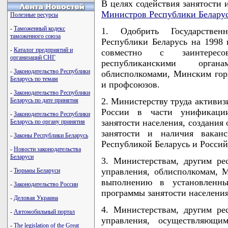
В целях содействия занятости
Министров Республики Белару
Полезные ресурсы
-
Таможенный кодекс
1. Одобрить Государствен
таможенного союза
Республики Беларусь на 1998 
-
Каталог предприятий и
совместно с заинтересо
организаций СНГ
республиканскими органа
-
Законодательство Республики
облисполкомами, Минским гор
Беларусь по темам
и профсоюзов.
-
Законодательство Республики
2. Министерству труда активиз
Беларусь по дате принятия
России в части унификации
-
Законодательство Республики
занятости населения, создани
Беларусь по органу принятия
занятости и наличия вакан
-
Законы Республики Беларусь
Республикой Беларусь и Росси
-
Новости законодательства
Беларуси
3. Министерствам, другим ре
управления, облисполкомам, 
-
Тюрьмы Беларуси
выполнению в установленны
-
Законодательство России
программы занятости населения
-
Деловая Украина
4. Министерствам, другим ре
-
Автомобильный портал
управления, осуществляющим
-
The legislation of the Great