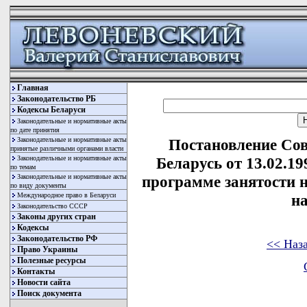
Главная
Законодательство РБ
Кодексы Беларуси
Законодательные и нормативные акты
по дате принятия
Законодательные и нормативные акты
Постановление Со
принятые различными органами власти
Законодательные и нормативные акты
Беларусь от 13.02.1
по темам
Законодательные и нормативные акты
программе занятости 
по виду документы
Международное право в Беларуси
на
Законодательство СССР
Законы других стран
Кодексы
Законодательство РФ
<< Наз
Право Украины
Полезные ресурсы
Контакты
Новости сайта
Поиск документа