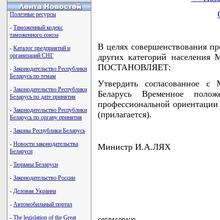
Полезные ресурсы
-
Таможенный кодекс
таможенного союза
В целях совершенствования пр
-
Каталог предприятий и
организаций СНГ
других категорий населения 
ПОСТАНОВЛЯЕТ:
-
Законодательство Республики
Беларусь по темам
Утвердить согласованное с 
-
Законодательство Республики
Беларусь Временное поло
Беларусь по дате принятия
профессиональной ориентации 
-
Законодательство Республики
(прилагается).
Беларусь по органу принятия
-
Законы Республики Беларусь
-
Новости законодательства
Министр И.А.ЛЯХ
Беларуси
-
Тюрьмы Беларуси
-
Законодательство России
-
Деловая Украина
-
Автомобильный портал
-
The legislation of the Great