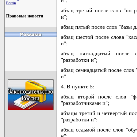
и";
Britain
абзац третий после слов "по 
Правовые новости
и";
абзац пятый после слов "базы д
абзац шестой после слова "ка
и";
абзац пятнадцатый после 
"разработки и";
абзац семнадцатый после слов 
и".
4. В пункте 5:
абзац второй после слов "ф
"разработчиками и";
абзацы третий и четвертый пос
"разработки и";
абзац седьмой после слов "обу
и";