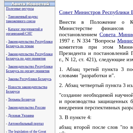
Полезные ресурсы
Совет Министров Республики Б
-
Таможенный кодекс
таможенного союза
Внести в Положение о Ко
Министерстве финансов Р
-
Каталог предприятий и
организаций СНГ
постановлением
Совета Минис
1997 г. N 334 "Вопросы
Минис
-
Законодательство Республики
Беларусь по темам
комитетов при этом Минист
Президента и постановлений П
-
Законодательство Республики
Беларусь по дате принятия
г., N 12, ст. 421), следующие и
-
Законодательство Республики
1. Абзац третий пункта 3 по
Беларусь по органу принятия
словами "разработки и".
-
Законы Республики Беларусь
2. Абзац четвертый пункта 3 и
-
Новости законодательства
Беларуси
"создание необходимой научной
-
Тюрьмы Беларуси
и производства защищенных б
внедрения перспективных разра
-
Законодательство России
-
Деловая Украина
3. В пункте 4:
-
Автомобильный портал
абзац второй после слов "по 
-
The legislation of the Great