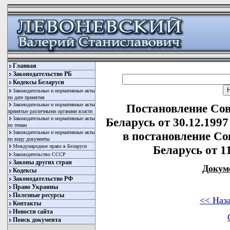
Главная
Законодательство РБ
Кодексы Беларуси
Законодательные и нормативные акты
по дате принятия
Законодательные и нормативные акты
Постановление Со
принятые различными органами власти
Законодательные и нормативные акты
Беларусь от 30.12.199
по темам
Законодательные и нормативные акты
в постановление С
по виду документы
Международное право в Беларуси
Беларусь от 11
Законодательство СССР
Законы других стран
Докум
Кодексы
Законодательство РФ
Право Украины
Полезные ресурсы
<< Наз
Контакты
Новости сайта
Поиск документа