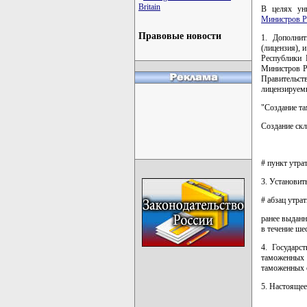
Britain
В целях ун
Министров Р
Правовые новости
1. Дополнит
(лицензия), 
Республики 
Министров Ре
Правительств
лицензируем
"Создание т
Создание скл
# пункт утра
3. Установить
# абзац утрат
ранее выдан
в течение ше
4. Государс
таможенных 
таможенных 
5. Настоящее