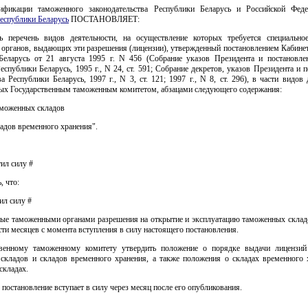
ификации таможенного законодательства Республики Беларусь и Российской Фе
еспублики Беларусь
ПОСТАНОВЛЯЕТ:
ь перечень видов деятельности, на осуществление которых требуется специально
и органов, выдающих эти разрешения (лицензии), утвержденный постановлением Кабин
Беларусь от 21 августа 1995 г. N 456 (Собрание указов Президента и постановле
спублики Беларусь, 1995 г., N 24, ст. 591; Собрание декретов, указов Президента и 
а Республики Беларусь, 1997 г., N 3, ст. 121; 1997 г., N 8, ст. 296), в части видов 
ых Государственным таможенным комитетом, абзацами следующего содержания:
аможенных складов
адов временного хранения".
тил силу #
, что:
ил силу #
ные таможенными органами разрешения на открытие и эксплуатацию таможенных склад
сти месяцев с момента вступления в силу настоящего постановления.
твенному таможенному комитету утвердить положение о порядке выдачи лицензий
складов и складов временного хранения, а также положения о складах временного 
складах.
 постановление вступает в силу через месяц после его опубликования.