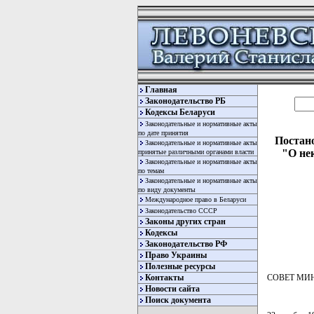
Главная
Законодательство РБ
Кодексы Беларуси
Законодательные и нормативные акты
по дате принятия
Постано
Законодательные и нормативные акты
"О не
принятые различными органами власти
Законодательные и нормативные акты
по темам
Законодательные и нормативные акты
по виду документы
Международное право в Беларуси
Законодательство СССР
Законы других стран
Кодексы
Законодательство РФ
Право Украины
Полезные ресурсы
Контакты
СОВЕТ МИ
Новости сайта
Поиск документа