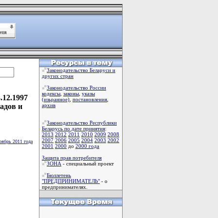
Законодательство Беларуси и
других стран
Законодательство России
кодексы
,
законы
,
указы
.12.1997
(изьранное)
,
постановления
,
адов и
архив
Законодательство Республики
Беларусь по дате принятия
:
2013
2012
2011
2010
2009
2008
2007
2006
2005
2004
2003
2002
оябрь 2011 года
2001
2000
до
2000 года
Защита прав потребителя
ЗОНА
- специальный проект
Бюллетень
"ПРЕДПРИНИМАТЕЛЬ"
- о
предпринимателях.