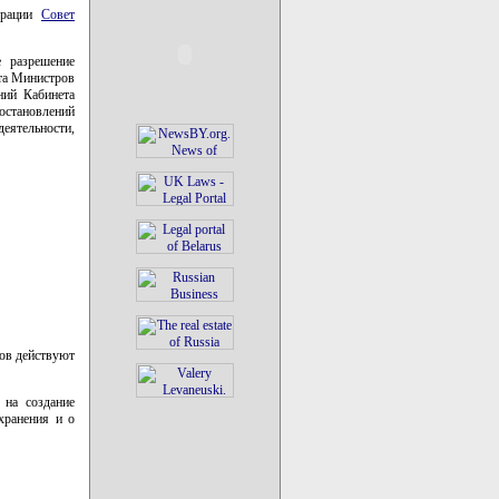
дерации
Совет
е разрешение
ета Министров
ний Кабинета
постановлений
деятельности,
ов действуют
 на создание
хранения и о