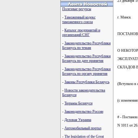
23 декабря 1
Полезные ресурсы
-
Таможенный кодекс
г. Минск
таможенного союза
-
Каталог предприятий и
ПОСТАНОВ
организаций СНГ
-
Законодательство Республики
Беларусь по темам
О НЕКОТО
-
Законодательство Республики
ЭКСПЛУАТ
Беларусь по дате принятия
СКЛАДОВ 
-
Законодательство Республики
Беларусь по органу принятия
-
Законы Республики Беларусь
(Вступило в с
-
Новости законодательства
Беларуси
(с изменения
-
Тюрьмы Беларуси
-
Законодательство России
# - Постано
-
Деловая Украина
N 1011 от 26.
-
Автомобильный портал
-
The legislation of the Great