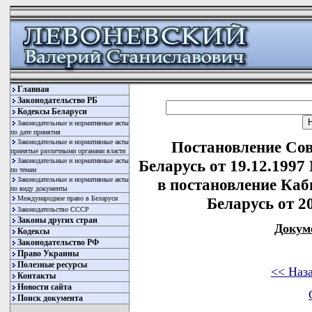
Главная
Законодательство РБ
Кодексы Беларуси
Законодательные и нормативные акты
по дате принятия
Законодательные и нормативные акты
Постановление Со
принятые различными органами власти
Законодательные и нормативные акты
Беларусь от 19.12.1997
по темам
Законодательные и нормативные акты
в постановление Ка
по виду документы
Международное право в Беларуси
Беларусь от 20
Законодательство СССР
Законы других стран
Докум
Кодексы
Законодательство РФ
Право Украины
Полезные ресурсы
<< Наз
Контакты
Новости сайта
Поиск документа