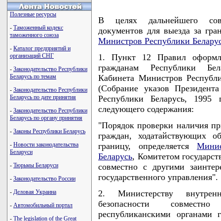
Полезные ресурсы
В целях дальнейшего сов
-
Таможенный кодекс
документов для выезда за гр
таможенного союза
Министров Республики Белару
-
Каталог предприятий и
организаций СНГ
1. Пункт 12 Правил оформл
гражданам Республики Бел
-
Законодательство Республики
Беларусь по темам
Кабинета Министров Республи
(Собрание указов Президент
-
Законодательство Республики
Беларусь по дате принятия
Республики Беларусь, 1995 
следующего содержания:
-
Законодательство Республики
Беларусь по органу принятия
"Порядок проверки наличия пр
-
Законы Республики Беларусь
граждан, ходатайствующих о
-
Новости законодательства
границу, определяется
Минис
Беларуси
Беларусь
, Комитетом государст
-
Тюрьмы Беларуси
совместно с другими заинте
государственного управления".
-
Законодательство России
-
Деловая Украина
2. Министерству внутрен
безопасности совместн
-
Автомобильный портал
республиканскими органами 
-
The legislation of the Great