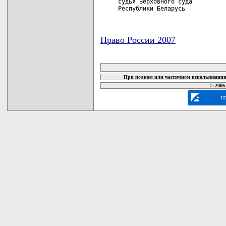
     судья Верховного суда

     Республики Беларусь           
Право России 2007
карта новых документов
При полном или частичном использовании 
© 2006