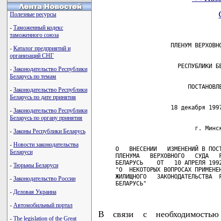
Полезные ресурсы
-
Таможенный кодекс
таможенного союза
-
Каталог предприятий и
организаций СНГ
-
Законодательство Республики
Беларусь по темам
-
Законодательство Республики
Беларусь по дате принятия
-
Законодательство Республики
Беларусь по органу принятия
-
Законы Республики Беларусь
-
Новости законодательства
     О   ВНЕСЕНИИ   ИЗМЕНЕНИЙ В ПОСТ
Беларуси
     ПЛЕНУМА   ВЕРХОВНОГО   СУДА   Р
     БЕЛАРУСЬ    ОТ   10 АПРЕЛЯ 1992
-
Тюрьмы Беларуси
     "О  НЕКОТОРЫХ ВОПРОСАХ ПРИМЕНЕН
     ЖИЛИЩНОГО   ЗАКОНОДАТЕЛЬСТВА  Р
-
Законодательство России
     БЕЛАРУСЬ"
-
Деловая Украина
-
Автомобильный портал
В связи с необходимостью
-
The legislation of the Great