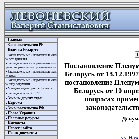
Главная
Законодательство РБ
Кодексы Беларуси
Законодательные и нормативные акты
по дате принятия
Законодательные и нормативные акты
Постановление Пленум
принятые различными органами власти
Законодательные и нормативные акты
Беларусь от 18.12.199
по темам
Законодательные и нормативные акты
постановление Пленум
по виду документы
Международное право в Беларуси
Беларусь от 10 апре
Законодательство СССР
вопросах приме
Законы других стран
Кодексы
законодательст
Законодательство РФ
Право Украины
Докум
Полезные ресурсы
Контакты
Новости сайта
Поиск документа
<< Наз