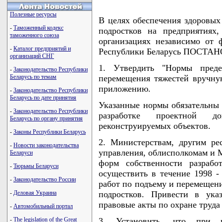
Полезные ресурсы
В целях обеспечения здоровых
-
Таможенный кодекс
подростков на предприятиях
таможенного союза
организациях независимо от 
-
Каталог предприятий и
Республики Беларусь ПОСТА
организаций СНГ
1. Утвердить "Нормы пред
-
Законодательство Республики
Беларусь по темам
перемещения тяжестей вручную
приложению.
-
Законодательство Республики
Беларусь по дате принятия
Указанные нормы обязательны 
-
Законодательство Республики
разработке проектной д
Беларусь по органу принятия
реконструируемых объектов.
-
Законы Республики Беларусь
2. Министерствам, другим ре
-
Новости законодательства
управления, облисполкомам и 
Беларуси
форм собственности разрабо
-
Тюрьмы Беларуси
осуществить в течение 1998 -
-
Законодательство России
работ по подъему и перемещени
-
Деловая Украина
подростков. Привести в ука
правовые акты по охране труда
-
Автомобильный портал
-
The legislation of the Great
3. Установить, что при 