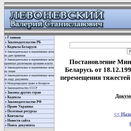
Главная
Законодательство РБ
Кодексы Беларуси
Законодательные и нормативные акты
по дате принятия
Законодательные и нормативные акты
Постановление Мин
принятые различными органами власти
Законодательные и нормативные акты
Беларусь от 18.12.19
по темам
Законодательные и нормативные акты
перемещения тяжестей
по виду документы
Международное право в Беларуси
Законодательство СССР
Законы других стран
Докум
Кодексы
Законодательство РФ
Право Украины
Полезные ресурсы
<< Наз
Контакты
Новости сайта
Поиск документа