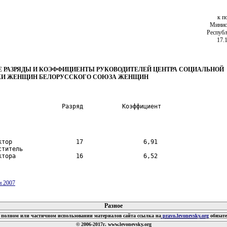
к п
Минист
Республ
17.
 РАЗРЯДЫ И КОЭФФИЦИЕНТЫ РУКОВОДИТЕЛЕЙ ЦЕНТРА СОЦИАЛЬНОЙ
КИ ЖЕНЩИН БЕЛОРУССКОГО СОЮЗА ЖЕНЩИН
ктор                  17                 6,91

титель

ктора                 16                 6,52
и 2007
 документов
Разное
полном или частичном использовании материалов сайта ссылка на
pravo.levonevsky.org
обязат
© 2006-2017г. www.levonevsky.org