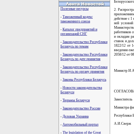
Белорусског
Полезные ресурсы
2. Распрост
приложениями
-
Таможенный кодекс
действие с 1
таможенного союза
ней условий
Министерства
-
Каталог предприятий и
работников с
организаций СНГ
и окладам р
ставок и до
-
Законодательство Республики
1822/12 от 1
Беларусь по темам
введении еж
-
Законодательство Республики
2058/12 от 08
Беларусь по дате принятия
-
Законодательство Республики
Министр И.
Беларусь по органу принятия
-
Законы Республики Беларусь
-
Новости законодательства
СОГЛАСОВ
Беларуси
Заместитель
-
Тюрьмы Беларуси
Министра фи
-
Законодательство России
Республики 
-
Деловая Украина
А.И.Сверж
-
Автомобильный портал
-
The legislation of the Great