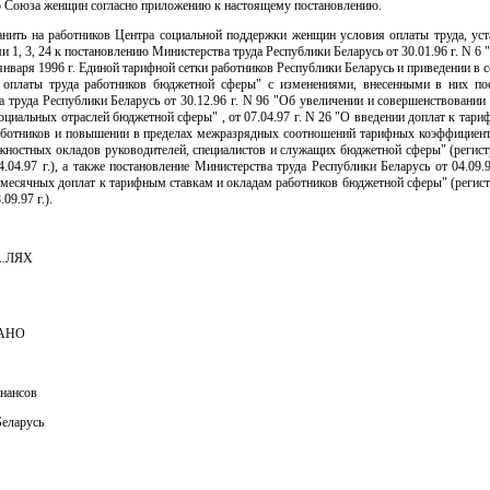
о Союза женщин согласно приложению к настоящему постановлению.
ранить на работников Центра социальной поддержки женщин условия оплаты труда, ус
 1, 3, 24 к постановлению Министерства труда Республики Беларусь от 30.01.96 г. N 6 
 января 1996 г. Единой тарифной сетки работников Республики Беларусь и приведении в с
 оплаты труда работников бюджетной сферы" с изменениями, внесенными в них по
 труда Республики Беларусь от 30.12.96 г. N 96 "Об увеличении и совершенствовании
оциальных отраслей бюджетной сферы" , от 07.04.97 г. N 26 "О введении доплат к тар
аботников и повышении в пределах межразрядных соотношений тарифных коэффициен
лжностных окладов руководителей, специалистов и служащих бюджетной сферы" (регис
4.04.97 г.), а также постановление Министерства труда Республики Беларусь от 04.09.
емесячных доплат к тарифным ставкам и окладам работников бюджетной сферы" (регис
.09.97 г.).
А.ЛЯХ
АНО
нансов
Беларусь