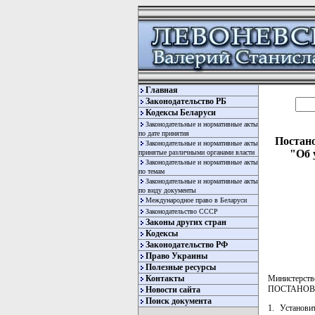
Главная
Законодательство РБ
Кодексы Беларуси
Законодательные и нормативные акты
по дате принятия
Постано
Законодательные и нормативные акты
"Об 
принятые различными органами власти
Законодательные и нормативные акты
по темам
Законодательные и нормативные акты
по виду документы
Международное право в Беларуси
Законодательство СССР
Законы других стран
Кодексы
Законодательство РФ
Право Украины
Полезные ресурсы
Контакты
Министерств
ПОСТАНОВ
Новости сайта
Поиск документа
1. Установ