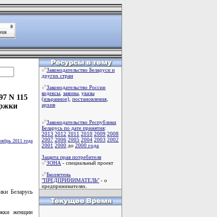
Законодательство Беларуси и
других стран
Законодательство России
кодексы
,
законы
,
указы
97 N 115
(изьранное)
,
постановления
,
ержки
архив
Законодательство Республики
Беларусь по дате принятия
:
2013
2012
2011
2010
2009
2008
2007
2006
2005
2004
2003
2002
оябрь 2011 года
2001
2000
до
2000 года
Защита прав потребителя
ЗОНА
- специальный проект
Бюллетень
"ПРЕДПРИНИМАТЕЛЬ"
- о
предпринимателях.
ки Беларусь
ржки женщин