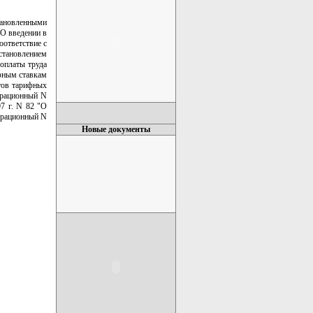
тановленными
"О введении в
оответствие с
становлением
 оплаты труда
ифным ставкам
тов тарифных
трационный N
97 г. N 82 "О
трационный N
Новые документы