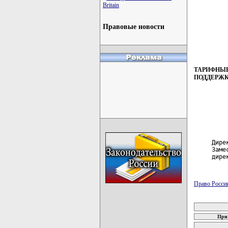
Britain
Правовые новости
ТАРИФНЫЕ
ПОДДЕРЖ
     Дире
     Замес
     дире
Право Росси
карта новых
При 