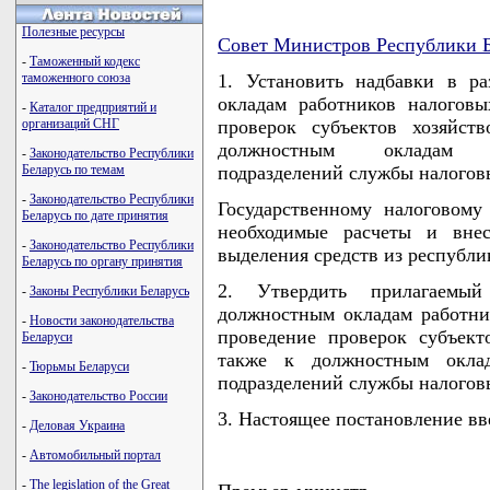
Полезные ресурсы
Совет Министров Республики Б
-
Таможенный кодекс
таможенного союза
1. Установить надбавки в р
окладам работников налогов
-
Каталог предприятий и
организаций СНГ
проверок субъектов хозяйст
должностным окладам со
-
Законодательство Республики
Беларусь по темам
подразделений службы налогов
-
Законодательство Республики
Государственному налоговому
Беларусь по дате принятия
необходимые расчеты и вне
-
Законодательство Республики
выделения средств из республи
Беларусь по органу принятия
2. Утвердить прилагаемы
-
Законы Республики Беларусь
должностным окладам работни
-
Новости законодательства
проведение проверок субъект
Беларуси
также к должностным оклад
-
Тюрьмы Беларуси
подразделений службы налогов
-
Законодательство России
3. Настоящее постановление вве
-
Деловая Украина
-
Автомобильный портал
-
The legislation of the Great