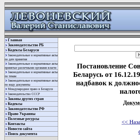
Главная
Законодательство РБ
Кодексы Беларуси
Законодательные и нормативные акты
по дате принятия
Законодательные и нормативные акты
Постановление Со
принятые различными органами власти
Законодательные и нормативные акты
Беларусь от 16.12.1
по темам
Законодательные и нормативные акты
надбавок к должно
по виду документы
Международное право в Беларуси
налог
Законодательство СССР
Законы других стран
Докум
Кодексы
Законодательство РФ
Право Украины
Полезные ресурсы
<< Наз
Контакты
Новости сайта
Поиск документа