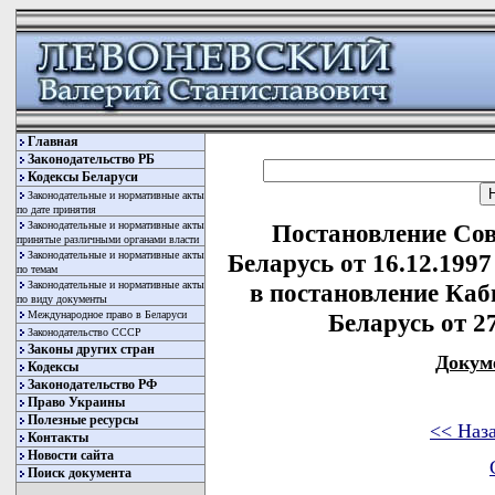
Главная
Законодательство РБ
Кодексы Беларуси
Законодательные и нормативные акты
по дате принятия
Законодательные и нормативные акты
Постановление Со
принятые различными органами власти
Законодательные и нормативные акты
Беларусь от 16.12.199
по темам
Законодательные и нормативные акты
в постановление Ка
по виду документы
Международное право в Беларуси
Беларусь от 27
Законодательство СССР
Законы других стран
Докум
Кодексы
Законодательство РФ
Право Украины
Полезные ресурсы
<< Наз
Контакты
Новости сайта
Поиск документа