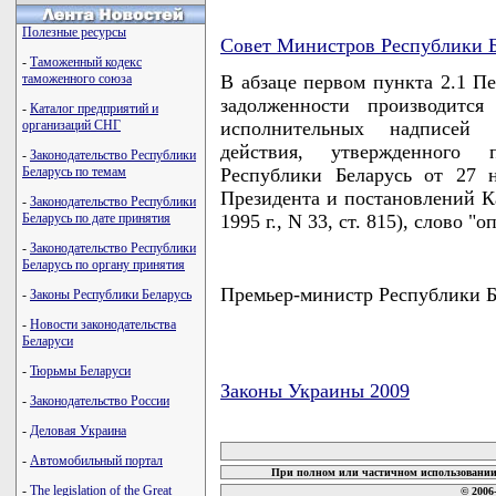
Полезные ресурсы
Совет Министров Республики Б
-
Таможенный кодекс
таможенного союза
В абзаце первом пункта 2.1 П
задолженности производитс
-
Каталог предприятий и
организаций СНГ
исполнительных надписей 
действия, утвержденного 
-
Законодательство Республики
Беларусь по темам
Республики Беларусь от 27 
Президента и постановлений К
-
Законодательство Республики
Беларусь по дате принятия
1995 г., N 33, ст. 815), слово 
-
Законодательство Республики
Беларусь по органу принятия
Премьер-министр Республики 
-
Законы Республики Беларусь
-
Новости законодательства
Беларуси
-
Тюрьмы Беларуси
Законы Украины 2009
-
Законодательство России
карта новых документов
-
Деловая Украина
-
Автомобильный портал
При полном или частичном использовании 
-
The legislation of the Great
© 2006