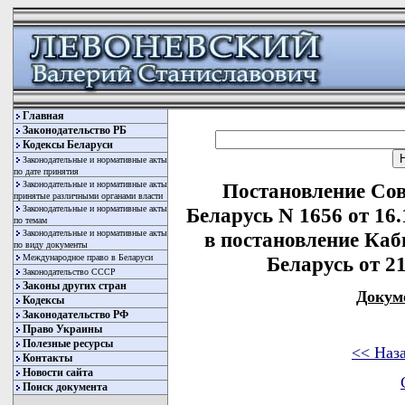
Главная
Законодательство РБ
Кодексы Беларуси
Законодательные и нормативные акты
по дате принятия
Законодательные и нормативные акты
Постановление Со
принятые различными органами власти
Законодательные и нормативные акты
Беларусь N 1656 от 16
по темам
Законодательные и нормативные акты
в постановление Ка
по виду документы
Международное право в Беларуси
Беларусь от 21
Законодательство СССР
Законы других стран
Докум
Кодексы
Законодательство РФ
Право Украины
Полезные ресурсы
<< Наз
Контакты
Новости сайта
Поиск документа