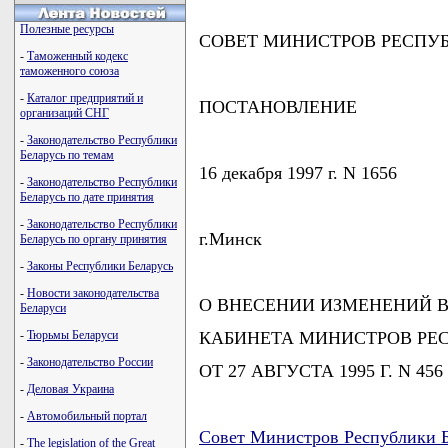
Полезные ресурсы
СОВЕТ МИНИСТРОВ РЕСПУ
-
Таможенный кодекс
таможенного союза
-
Каталог предприятий и
ПОСТАНОВЛЕНИЕ
организаций СНГ
-
Законодательство Республики
Беларусь по темам
16 декабря 1997 г. N 1656
-
Законодательство Республики
Беларусь по дате принятия
-
Законодательство Республики
г.Минск
Беларусь по органу принятия
-
Законы Республики Беларусь
-
Новости законодательства
О ВНЕСЕНИИ ИЗМЕНЕНИЙ 
Беларуси
-
Тюрьмы Беларуси
КАБИНЕТА МИНИСТРОВ РЕ
-
Законодательство России
ОТ 27 АВГУСТА 1995 Г. N 456
-
Деловая Украина
-
Автомобильный портал
Совет Министров Республики Б
-
The legislation of the Great