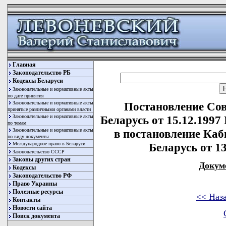
Главная
Законодательство РБ
Кодексы Беларуси
Законодательные и нормативные акты
по дате принятия
Законодательные и нормативные акты
Постановление Со
принятые различными органами власти
Законодательные и нормативные акты
Беларусь от 15.12.1997
по темам
Законодательные и нормативные акты
в постановление Ка
по виду документы
Международное право в Беларуси
Беларусь от 13
Законодательство СССР
Законы других стран
Докум
Кодексы
Законодательство РФ
Право Украины
Полезные ресурсы
<< Наз
Контакты
Новости сайта
Поиск документа