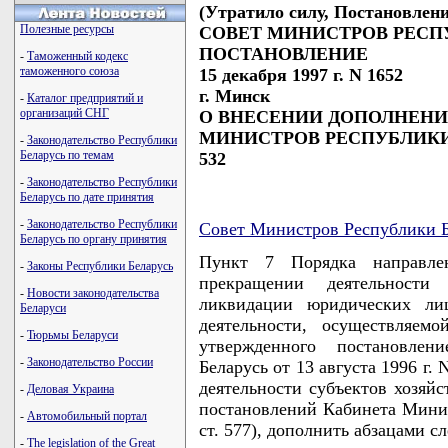
(Утратило силу, Постановление 
Полезные ресурсы
СОВЕТ МИНИСТРОВ РЕСП
ПОСТАНОВЛЕНИЕ
-
Таможенный кодекс
таможенного союза
15 декабря 1997 г. N 1652
г. Минск
-
Каталог предприятий и
организаций СНГ
О ВНЕСЕНИИ ДОПОЛНЕНИ
МИНИСТРОВ РЕСПУБЛИКИ Б
-
Законодательство Республики
Беларусь по темам
532
-
Законодательство Республики
Беларусь по дате принятия
-
Законодательство Республики
Совет Министров Республики Б
Беларусь по органу принятия
Пункт 7 Порядка направле
-
Законы Республики Беларусь
прекращении деятельности
-
Новости законодательства
ликвидации юридических ли
Беларуси
деятельности, осуществляем
-
Тюрьмы Беларуси
утвержденного постановле
-
Законодательство России
Беларусь от 13 августа 1996 г
деятельности субъектов хозяйс
-
Деловая Украина
постановлений Кабинета Минист
-
Автомобильный портал
ст. 577), дополнить абзацами 
-
The legislation of the Great