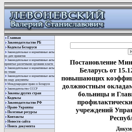
Главная
Законодательство РБ
Кодексы Беларуси
Законодательные и нормативные акты
по дате принятия
Законодательные и нормативные акты
Постановление Мин
принятые различными органами власти
Законодательные и нормативные акты
Беларусь от 15.1
по темам
Законодательные и нормативные акты
повышающих коэффици
по виду документы
Международное право в Беларуси
должностным окладам
Законодательство СССР
больницы и Глав
Законы других стран
Кодексы
профилактически
Законодательство РФ
Право Украины
учреждений Упра
Полезные ресурсы
Респуб
Контакты
Новости сайта
Поиск документа
Докум