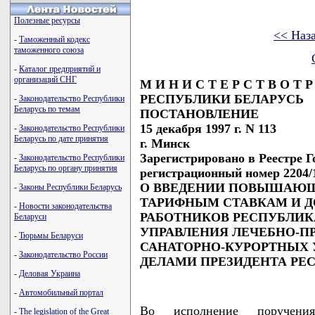
Полезные ресурсы
<< Наз
-
Таможенный кодекс
таможенного союза
-
Каталог предприятий и
организаций СНГ
М И Н И С Т Е Р С Т В О Т Р
РЕСПУБЛИКИ БЕЛАРУСЬ
-
Законодательство Республики
Беларусь по темам
ПОСТАНОВЛЕНИЕ
15 декабря 1997 г. N 113
-
Законодательство Республики
Беларусь по дате принятия
г. Минск
Зарегистрировано в Реестре Го
-
Законодательство Республики
Беларусь по органу принятия
регистрационный номер 2204/
О ВВЕДЕНИИ ПОВЫШАЮЩ
-
Законы Республики Беларусь
ТАРИФНЫМ СТАВКАМ И 
-
Новости законодательства
РАБОТНИКОВ РЕСПУБЛИК
Беларуси
УПРАВЛЕНИЯ ЛЕЧЕБНО-П
-
Тюрьмы Беларуси
САНАТОРНО-КУРОРТНЫХ 
-
Законодательство России
ДЕЛАМИ ПРЕЗИДЕНТА РЕ
-
Деловая Украина
-
Автомобильный портал
Во исполнение поручения
-
The legislation of the Great