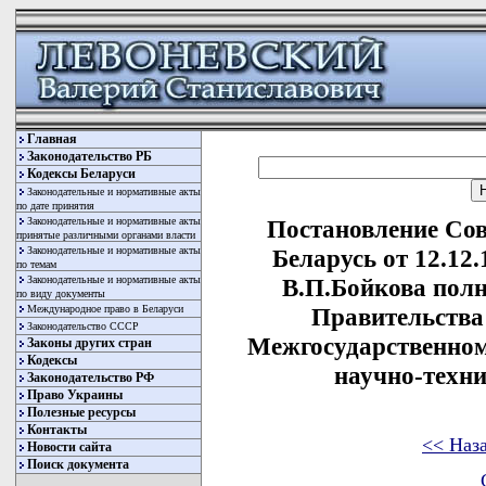
Главная
Законодательство РБ
Кодексы Беларуси
Законодательные и нормативные акты
по дате принятия
Законодательные и нормативные акты
Постановление Со
принятые различными органами власти
Законодательные и нормативные акты
Беларусь от 12.12
по темам
Законодательные и нормативные акты
В.П.Бойкова пол
по виду документы
Международное право в Беларуси
Правительства
Законодательство СССР
Межгосударственном
Законы других стран
Кодексы
научно-техн
Законодательство РФ
Право Украины
Полезные ресурсы
Контакты
<< Наз
Новости сайта
Поиск документа