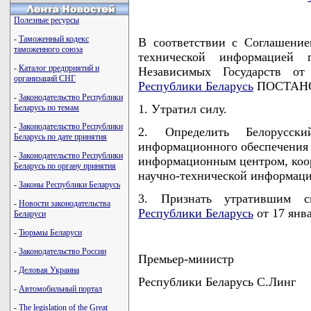
Полезные ресурсы
-
Таможенный кодекс
В соответствии с Соглашение
таможенного союза
технической информацией г
-
Каталог предприятий и
Независимых Государств 
организаций СНГ
Республики Беларусь
ПОСТАНО
-
Законодательство Республики
1. Утратил силу.
Беларусь по темам
-
Законодательство Республики
2. Определить Белорусск
Беларусь по дате принятия
информационного обеспечения
-
Законодательство Республики
информационным центром, ко
Беларусь по органу принятия
научно-технической информаци
-
Законы Республики Беларусь
3. Признать утратившим 
-
Новости законодательства
Республики Беларусь
от 17 янва
Беларуси
-
Тюрьмы Беларуси
-
Законодательство России
Премьер-министр
-
Деловая Украина
Республики Беларусь С.Линг
-
Автомобильный портал
-
The legislation of the Great