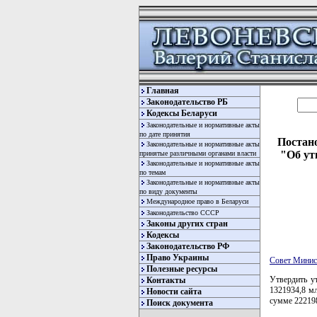
Главная
Законодательство РБ
Кодексы Беларуси
Законодательные и нормативные акты
по дате принятия
Постано
Законодательные и нормативные акты
"Об ут
принятые различными органами власти
Законодательные и нормативные акты
по темам
Законодательные и нормативные акты
по виду документы
Международное право в Беларуси
Законодательство СССР
Законы других стран
Кодексы
Законодательство РФ
Право Украины
Совет Минис
Полезные ресурсы
Утвердить у
Контакты
1321934,8 м
Новости сайта
сумме 222198
Поиск документа