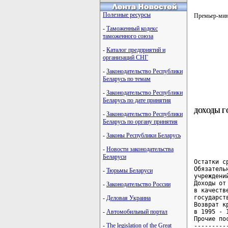
Полезные ресурсы
Премьер-мин
-
Таможенный кодекс
таможенного союза
-
Каталог предприятий и
организаций СНГ
-
Законодательство Республики
Беларусь по темам
-
Законодательство Республики
Беларусь по дате принятия
ДОХОДЫ Г
-
Законодательство Республики
Беларусь по органу принятия
-
Законы Республики Беларусь
-
Новости законодательства
Беларуси
Остатки с
Обязатель
-
Тюрьмы Беларуси
учреждени
Доходы от
-
Законодательство России
в качеств
государст
-
Деловая Украина
Возврат к
в 1995 - 
-
Автомобильный портал
Прочие по
-
The legislation of the Great
---------