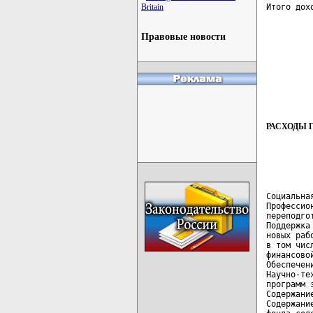
Итого дох
Britain
Правовые новости
РАСХОДЫ 
Социальна
Профессио
переподго
Поддержка
новых раб
в том чис
финансово
Обеспечен
Научно-те
программ 
Содержани
Содержани