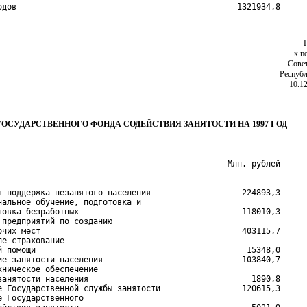
одов                                              1321934,8
к п
Сове
Республ
10.1
ГОСУДАРСТВЕННОГО ФОНДА СОДЕЙСТВИЯ ЗАНЯТОСТИ НА 1997 ГОД
я поддержка незанятого населения                   224893,3

нальное обучение, подготовка и

товка безработных                                  118010,3

 предприятий по созданию

очих мест                                          403115,7

ле страхование

й помощи                                            15348,0

ие занятости населения                             103840,7

хническое обеспечение

занятости населения                                  1890,8

е Государственной службы занятости                 120615,3

е Государственного
