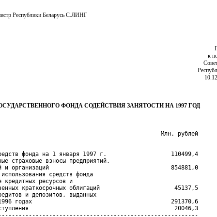
истр Республики Беларусь С.ЛИНГ
к п
Сове
Республ
10.1
ОСУДАРСТВЕННОГО ФОНДА СОДЕЙСТВИЯ ЗАНЯТОСТИ НА 1997 ГОД
редств фонда на 1 января 1997 г.                   110499,4

ные страховые взносы предприятий,

й и организаций                                    854881,0

 использования средств фонда

е кредитных ресурсов и

венных краткосрочных облигаций                      45137,5

редитов и депозитов, выданных

1996 годах                                         291370,6

ступления                                           20046,3

-----------------------------------------------------------
