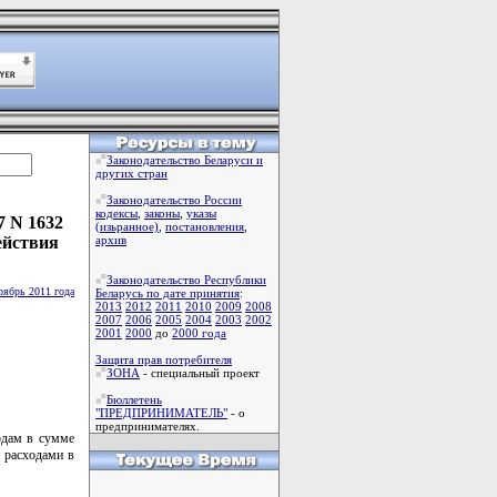
Законодательство Беларуси и
других стран
Законодательство России
кодексы
,
законы
,
указы
7 N 1632
(изьранное)
,
постановления
,
ействия
архив
Законодательство Республики
оябрь 2011 года
Беларусь по дате принятия
:
2013
2012
2011
2010
2009
2008
2007
2006
2005
2004
2003
2002
2001
2000
до
2000 года
Защита прав потребителя
ЗОНА
- специальный проект
Бюллетень
"ПРЕДПРИНИМАТЕЛЬ"
- о
предпринимателях.
одам в сумме
 расходами в