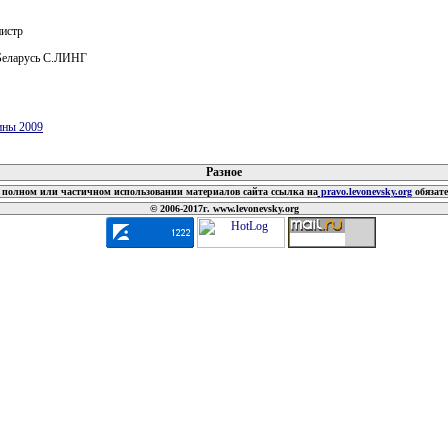
истр
Беларусь С.ЛИНГ
ины 2009
 документов
Разное
полном или частичном использовании материалов сайта ссылка на
pravo.levonevsky.org
обязат
© 2006-2017г. www.levonevsky.org