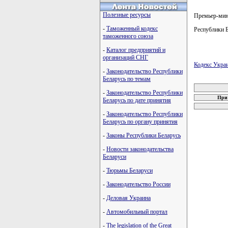
Полезные ресурсы
Премьер-мин
-
Таможенный кодекс
Республики 
таможенного союза
-
Каталог предприятий и
организаций СНГ
Кодекс Укра
-
Законодательство Республики
карта новых
Беларусь по темам
-
Законодательство Республики
При 
Беларусь по дате принятия
-
Законодательство Республики
Беларусь по органу принятия
-
Законы Республики Беларусь
-
Новости законодательства
Беларуси
-
Тюрьмы Беларуси
-
Законодательство России
-
Деловая Украина
-
Автомобильный портал
-
The legislation of the Great