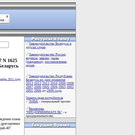
Законодательство Беларуси и
других стран
Законодательство России
кодексы
,
законы
,
указы
7 N 1625
(изьранное)
,
постановления
,
Беларусь
архив
Законодательство Республики
оябрь 2011 года
Беларусь по дате принятия
:
2013
2012
2011
2010
2009
2008
2007
2006
2005
2004
2003
2002
2001
2000
до
2000 года
Защита прав потребителя
ЗОНА
- специальный проект
Бюллетень
"ПРЕДПРИНИМАТЕЛЬ"
- о
предпринимателях.
рждении плана
 драгоценных
дий-40".