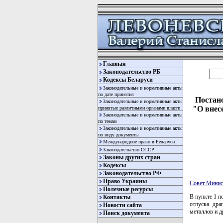
Главная
Законодательство РБ
Кодексы Беларуси
Законодательные и нормативные акты
по дате принятия
Постано
Законодательные и нормативные акты
"О внес
принятые различными органами власти
Законодательные и нормативные акты
по темам
Законодательные и нормативные акты
по виду документы
Международное право в Беларуси
Законодательство СССР
Законы других стран
Кодексы
Законодательство РФ
Право Украины
Совет Минис
Полезные ресурсы
В пункте 1 п
Контакты
отпуска дра
Новости сайта
металлов и д
Поиск документа