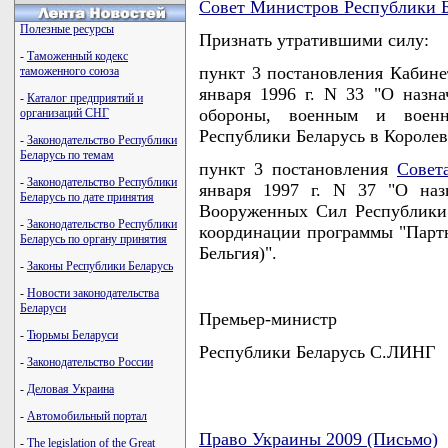
Совет Министров Республики Б
Полезные ресурсы
Признать утратившими силу:
-
Таможенный кодекс
пункт 3 постановления Кабине
таможенного союза
января 1996 г. N 33 "О назн
-
Каталог предприятий и
обороны, военным и военн
организаций СНГ
Республики Беларусь в Королев
-
Законодательство Республики
Беларусь по темам
пункт 3 постановления
Совет
-
Законодательство Республики
января 1997 г. N 37 "О наз
Беларусь по дате принятия
Вооруженных Сил Республики 
-
Законодательство Республики
координации программы "Партн
Беларусь по органу принятия
Бельгия)".
-
Законы Республики Беларусь
-
Новости законодательства
Беларуси
Премьер-министр
-
Тюрьмы Беларуси
Республики Беларусь С.ЛИНГ
-
Законодательство России
-
Деловая Украина
-
Автомобильный портал
Право Украины 2009 (Письмо)
-
The legislation of the Great