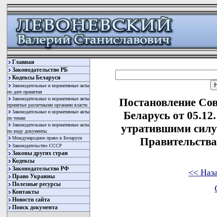
Главная
Законодательство РБ
Кодексы Беларуси
Законодательные и нормативные акты
по дате принятия
Законодательные и нормативные акты
Постановление Со
принятые различными органами власти
Законодательные и нормативные акты
Беларусь от 05.12
по темам
Законодательные и нормативные акты
утратившими силу
по виду документы
Международное право в Беларуси
Правительства
Законодательство СССР
Законы других стран
Кодексы
Законодательство РФ
<< Наз
Право Украины
Полезные ресурсы
Контакты
Новости сайта
Поиск документа