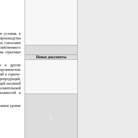
е условия, в
производства
ми, совхозами
зяйственного
ны серьезные
Новые документы
зы и другие
 органических
ний и горюче-
репродукций,
щей посевной
полнительской
можностей и
олжном уровне