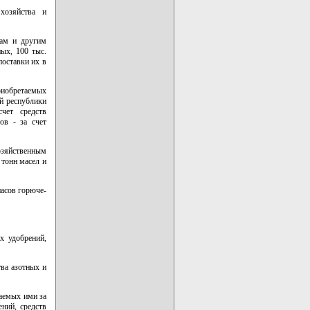
хозяйства и
зам и другим
ых, 100 тыс.
оставки их в
риобретаемых
й республики
чет средств
ов - за счет
озяйственным
 тонн масел и
асов горюче-
х удобрений,
тва азотных и
аемых ими за
ний, средств