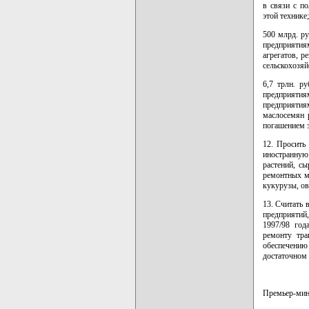
в связи с п
этой технике;
500 млрд. р
предприятия
агрегатов, р
сельскохозяй
6,7 трлн. р
предприяти
предприятия
маслосемян 
погашением э
12. Просить
иностранную
растений, с
ремонтных ма
кукурузы, о
13. Считать 
предприятий,
1997/98 год
ремонту тра
обеспечению
достаточном
Премьер-мин