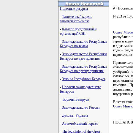
# - Постано
Полезные ресурсы
N 233 от 13.0
-
Таможенный кодекс
таможенного союза
-
Каталог предприятий и
Совет Минис
организаций СНГ
республике 
зерна и корм
-
Законодательство Республики
и другими с
Беларусь по темам
года - позд
-
Законодательство Республики
недостатки в
Беларусь по дате принятия
Правительс
-
Законодательство Республики
сельскохозяй
Беларусь по органу принятия
удобрений, н
смазочных м
-
Законы Республики Беларусь
перспективн
кампании. Пр
-
Новости законодательства
дисциплины
Беларуси
внутренних 
-
Тюрьмы Беларуси
В целях свое
Совет Минис
-
Законодательство России
-
Деловая Украина
ПОСТАНОВ
-
Автомобильный портал
-
The legislation of the Great