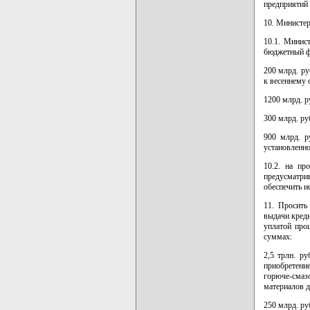
предприятий 
10. Министер
10.1. Минист
бюджетный ф
200 млрд. ру
к весеннему 
1200 млрд. р
300 млрд. ру
900 млрд. р
установленн
10.2. на пр
предусматри
обеспечить и
11. Просить
выдачи креди
уплатой про
суммах:
2,5 трлн. р
приобретени
горюче-смаз
материалов д
250 млрд. ру