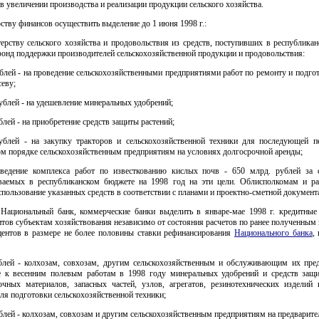
в увеличении производства и реализации продукции сельского хозяйства.
ству финансов осуществить выделение до 1 июня 1998 г.:
ерству сельского хозяйства и продовольствия из средств, поступивших в республика
онд поддержки производителей сельскохозяйственной продукции и продовольствия:
блей - на проведение сельскохозяйственными предприятиями работ по ремонту и подго
севу;
ублей - на удешевление минеральных удобрений;
блей - на приобретение средств защиты растений;
ублей - на закупку тракторов и сельскохозяйственной техники для последующей п
ом порядке сельскохозяйственным предприятиям на условиях долгосрочной аренды;
оведение комплекса работ по известкованию кислых почв - 650 млрд. рублей за с
ваемых в республиканском бюджете на 1998 год на эти цели. Облисполкомам и р
спользование указанных средств в соответствии с планами и проектно-сметной документ
 Национальный банк, коммерческие банки выделить в январе-мае 1998 г. кредитные
тов субъектам хозяйствования независимо от состояния расчетов по ранее полученным 
центов в размере не более половины ставки рефинансирования
Национального банка
,
ублей - колхозам, совхозам, другим сельскохозяйственным и обслуживающим их пре
е к весенним полевым работам в 1998 году минеральных удобрений и средств защи
очных материалов, запасных частей, узлов, агрегатов, резинотехнических изделий
ля подготовки сельскохозяйственной техники;
блей - колхозам, совхозам и другим сельскохозяйственным предприятиям на предварит