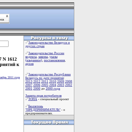
Законодательство Беларуси и
других стран
Законодательство России
кодексы
,
законы
,
указы
7 N 1612
(изьранное)
,
постановления
,
приятий к
архив
Законодательство Республики
оябрь 2011 года
Беларусь по дате принятия
:
2013
2012
2011
2010
2009
2008
2007
2006
2005
2004
2003
2002
2001
2000
до
2000 года
Защита прав потребителя
ЗОНА
- специальный проект
Бюллетень
"ПРЕДПРИНИМАТЕЛЬ"
- о
предпринимателях.