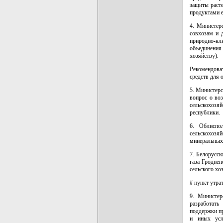
защиты расте
продуктами е
4. Министер
совхозам и 
природно-кли
объединения
хозяйству).
Рекомендова
средств для 
5. Министерс
вопрос о во
сельскохозя
республики.
6. Облиспо
сельскохоз
минеральных 
7. Белорусс
газа Гродне
сельского хо
# пункт утра
9. Министер
разработать
поддержки п
и иных усл