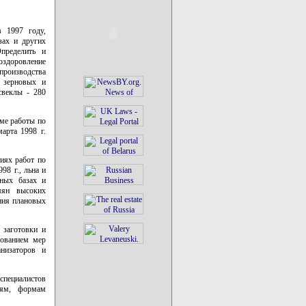
в 1997 году,
зах и других
Определить и
оздоровление
роизводства
и зерновых и
свеклы - 280
еме работы по
арта 1998 г.
иях работ по
8 г., льна и
ьных базах и
мян высоких
ния плановых
 заготовки и
зованием мер
анизаторов и
пециалистов
иям, формам