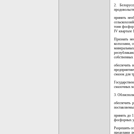
2. Белорус
продовольст
принять нео
сельскохозя
тонн фосфор
IV квартале 1
Признать не
колхозами, 
минеральны
республикан
собственных 
обеспечить 
предприятиям
смазок для т
Государстве
смазочных ма
3. Облисполк
обеспечить 
поставляемых
принять до 1
фосфорных у
Разрешить с
пределами р