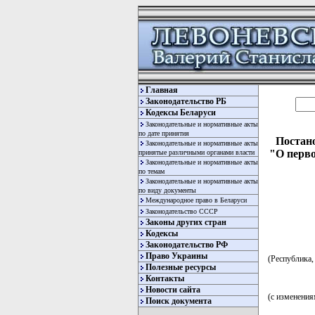
Главная
Законодательство РБ
Кодексы Беларуси
Законодательные и нормативные акты
по дате принятия
Постано
Законодательные и нормативные акты
"О перво
принятые различными органами власти
Законодательные и нормативные акты
по темам
Законодательные и нормативные акты
по виду документы
Международное право в Беларуси
Законодательство СССР
Законы других стран
Кодексы
Законодательство РФ
Право Украины
(Республика, 
Полезные ресурсы
Контакты
Новости сайта
(с изменения
Поиск документа