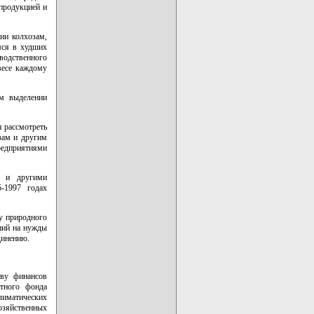
 продукцией и
ии колхозам,
мся в худших
зводственного
весе каждому
ом выделении
я рассмотреть
зам и другим
редприятиями
и и другими
-1997 годах
у природного
ний на нужды
динению.
тву финансов
етного фонда
лиматических
зяйственных