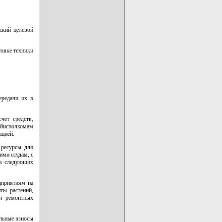
нский целевой
товке техники
ередачи их в
чет средств,
айисполкомам
ацией.
 ресурсы для
ими ссудам, с
 в следующих
дприятиям на
ты растений,
 и ремонтных
ельные взносы