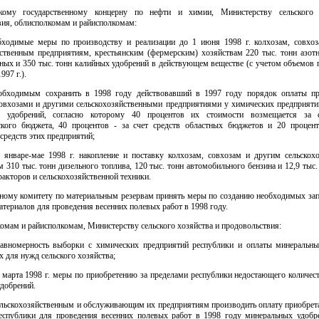
скому государственному концерну по нефти и химии, Министерству сельского 
вия, облисполкомам и райисполкомам:
бходимые меры по производству и реализации до 1 июня 1998 г. колхозам, совхо
йственным предприятиям, крестьянским (фермерским) хозяйствам 220 тыс. тонн азотн
ных и 350 тыс. тонн калийных удобрений в действующем веществе (с учетом объемов п
997 г.).
обходимым сохранить в 1998 году действовавший в 1997 году порядок оплаты п
совхозами и другими сельскохозяйственными предприятиями у химических предприяти
х удобрений, согласно которому 40 процентов их стоимости возмещается за с
ского бюджета, 40 процентов - за счет средств областных бюджетов и 20 процент
средств этих предприятий;
в январе-мае 1998 г. накопление и поставку колхозам, совхозам и другим сельскох
 310 тыс. тонн дизельного топлива, 120 тыс. тонн автомобильного бензина и 12,9 тыс.
ракторов и сельскохозяйственной техники.
нному комитету по материальным резервам принять меры по созданию необходимых зап
териалов для проведения весенних полевых работ в 1998 году.
омам и райисполкомам, Министерству сельского хозяйства и продовольствия:
равномерность выборки с химических предприятий республики и оплаты минеральны
 для нужд сельского хозяйства;
 марта 1998 г. меры по приобретению за пределами республики недостающего количес
добрений.
ельскохозяйственным и обслуживающим их предприятиям производить оплату приобрет
еспублики для проведения весенних полевых работ в 1998 году минеральных удобре