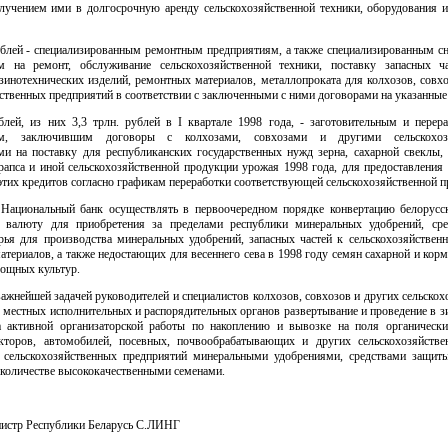
олучением ими в долгосрочную аренду сельскохозяйственной техники, оборудования и
ублей - специализированным ремонтным предприятиям, а также специализированным с
м на ремонт, обслуживание сельскохозяйственной техники, поставку запасных ча
езинотехнических изделий, ремонтных материалов, металлопроката для колхозов, совх
ственных предприятий в соответствии с заключенными с ними договорами на указанные
ублей, из них 3,3 трлн. рублей в I квартале 1998 года, - заготовительным и пере
ям, заключившим договоры с колхозами, совхозами и другими сельскохоз
ми на поставку для республиканских государственных нужд зерна, сахарной свеклы, 
рапса и иной сельскохозяйственной продукции урожая 1998 года, для предоставления 
тих кредитов согласно графикам переработки соответствующей сельскохозяйственной п
 Национальный банк осуществлять в первоочередном порядке конвертацию белорусс
 валюту для приобретения за пределами республики минеральных удобрений, ср
ырья для производства минеральных удобрений, запасных частей к сельскохозяйственн
териалов, а также недостающих для весеннего сева в 1998 году семян сахарной и кор
вощных культур.
важнейшей задачей руководителей и специалистов колхозов, совхозов и других сельско
 местных исполнительных и распорядительных органов развертывание и проведение в 
а активной организаторской работы по накоплению и вывозке на поля органически
кторов, автомобилей, посевных, почвообрабатывающих и других сельскохозяйств
 сельскохозяйственных предприятий минеральными удобрениями, средствами защиты
 количестве высококачественными семенами.
истр Республики Беларусь С.ЛИНГ