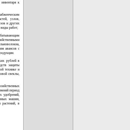
 инвентаря к
набженческим
стей, узлов,
озов и других
 виды работ;
рабатывающим
яйственными
льноволокна,
им авансов с
родукции.
ких рублей в
едств защиты
ой технике и
мовой свеклы,
хозяйственных
зимний период
х удобрений,
енных машин,
 растений, в