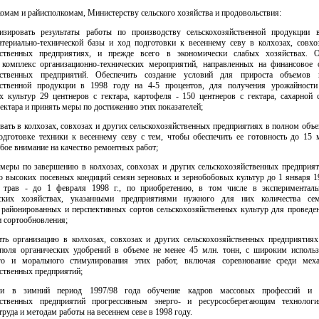
омам и райисполкомам, Министерству сельского хозяйства и продовольствия:
лизировать результаты работы по производству сельскохозяйственной продукции 
атериально-технической базы и ход подготовки к весеннему севу в колхозах, совхо
йственных предприятиях, и прежде всего в экономически слабых хозяйствах. 
 комплекс организационно-технических мероприятий, направленных на финансовое 
яйственных предприятий. Обеспечить создание условий для прироста объемов п
йственной продукции в 1998 году на 4-5 процентов, для получения урожайност
х культур 29 центнеров с гектара, картофеля - 150 центнеров с гектара, сахарной 
гектара и принять меры по достижению этих показателей;
овать в колхозах, совхозах и других сельскохозяйственных предприятиях в полном объ
одготовке техники к весеннему севу с тем, чтобы обеспечить ее готовность до 15 м
бое внимание на качество ремонтных работ;
ь меры по завершению в колхозах, совхозах и других сельскохозяйственных предприят
о высоких посевных кондиций семян зерновых и зернобобовых культур до 1 января 199
 трав - до 1 февраля 1998 г., по приобретению, в том числе в экспериментал
еских хозяйствах, указанными предприятиями нужного для них количества се
 районированных и перспективных сортов сельскохозяйственных культур для проведе
и сортообновления;
чить организацию в колхозах, совхозах и других сельскохозяйственных предприятиях
поля органических удобрений в объеме не менее 45 млн. тонн, с широким исполь
го и морального стимулирования этих работ, включая соревнование среди мех
ственных предприятий;
сти в зимний период 1997/98 года обучение кадров массовых профессий и с
яйственных предприятий прогрессивным энерго- и ресурсосберегающим технолог
труда и методам работы на весеннем севе в 1998 году.