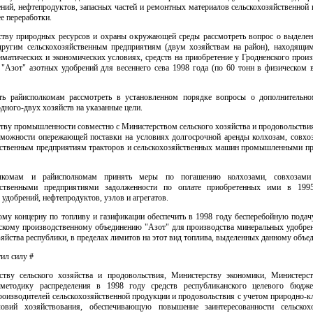
ний, нефтепродуктов, запасных частей и ремонтных материалов сельскохозяйственной
е переработки.
ству природных ресурсов и охраны окружающей среды рассмотреть вопрос о выделен
другим сельскохозяйственным предприятиям (двум хозяйствам на район), находящи
матических и экономических условиях, средств на приобретение у Гродненского прои
 "Азот" азотных удобрений для весеннего сева 1998 года (по 60 тонн в физическом 
ть райисполкомам рассмотреть в установленном порядке вопросы о дополнительн
одного-двух хозяйств на указанные цели.
тву промышленности совместно с Министерством сельского хозяйства и продовольстви
зможности опережающей поставки на условиях долгосрочной аренды колхозам, совхо
йственным предприятиям тракторов и сельскохозяйственных машин промышленными п
лкомам и райисполкомам принять меры по погашению колхозами, совхозам
яйственными предприятиями задолженности по оплате приобретенных ими в 1995
удобрений, нефтепродуктов, узлов и агрегатов.
кому концерну по топливу и газификации обеспечить в 1998 году бесперебойную подач
нскому производственному объединению "Азот" для производства минеральных удобре
зяйства республики, в пределах лимитов на этот вид топлива, выделенных данному объе
тил силу #
ству сельского хозяйства и продовольствия, Министерству экономики, Министерс
 методику распределения в 1998 году средств республиканского целевого бюдж
роизводителей сельскохозяйственной продукции и продовольствия с учетом природно-к
овий хозяйствования, обеспечивающую повышение заинтересованности сельскохо