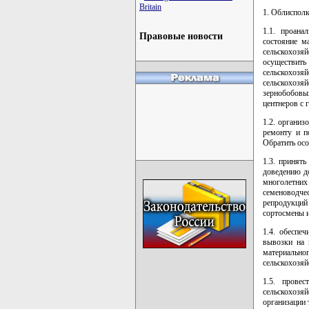
Britain
1. Облисполк
1.1. проана
Правовые новости
состояние м
сельскохозя
осуществить
сельскохоз
сельскохозя
зернобобовы
центнеров с 
1.2. организ
ремонту и п
Обратить осо
1.3. принят
доведению д
многолетних
семеноводч
репродукций
сортосмены 
1.4. обеспе
вывозки на 
материально
сельскохозяй
1.5. прове
сельскохоз
организации 