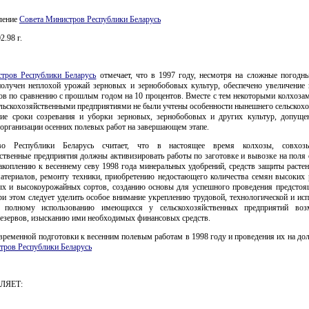
вление
Совета Министров Республики Беларусь
2.98 г.
тров Республики Беларусь
отмечает, что в 1997 году, несмотря на сложные погодны
получен неплохой урожай зерновых и зернобобовых культур, обеспечено увеличение 
ов по сравнению с прошлым годом на 10 процентов. Вместе с тем некоторыми колхоза
ельскохозяйственными предприятиями не были учтены особенности нынешнего сельскохо
ние сроки созревания и уборки зерновых, зернобобовых и других культур, допуще
 организации осенних полевых работ на завершающем этапе.
тво Республики Беларусь считает, что в настоящее время колхозы, совхо
ственные предприятия должны активизировать работы по заготовке и вывозке на поля
акоплению к весеннему севу 1998 года минеральных удобрений, средств защиты расте
атериалов, ремонту техники, приобретению недостающего количества семян высоких 
ых и высокоурожайных сортов, созданию основы для успешного проведения предстоя
и этом следует уделить особое внимание укреплению трудовой, технологической и ис
, полному использованию имеющихся у сельскохозяйственных предприятий воз
резервов, изысканию ими необходимых финансовых средств.
временной подготовки к весенним полевым работам в 1998 году и проведения их на д
тров Республики Беларусь
ЛЯЕТ: